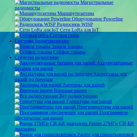
Магистральные
радиомосты
Маршрутизаторы
Оборудование Powerline
Радиосвязь WISP
Сети LoRa для IoT
Сотовая связь
Системы биометрические
Замков товары
Сейфов товары
Средства радиосвязи
Аккумуляторные
батареи для раций
Аксессуары для
раций по брендам
Антенны для раций
Военные рации
Все радиостанции
Гарнитуры для раций
Программаторы для раций
Программное
обеспечение для раций
Рации 27МГц СИ-БИ
диапазона
Рации для горнолыжников