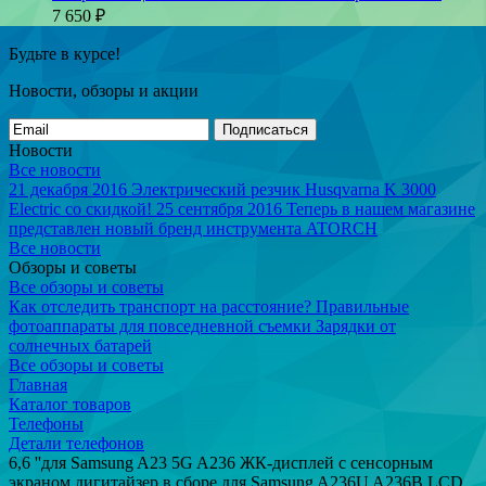
7 650
₽
Будьте в курсе!
Новости, обзоры и акции
Подписаться
Новости
Все новости
21 декабря 2016
Электрический резчик Husqvarna K 3000
Electric со скидкой!
25 сентября 2016
Теперь в нашем магазине
представлен новый бренд инструмента ATORCH
Все новости
Обзоры и советы
Все обзоры и советы
Как отследить транспорт на расстояние?
Правильные
фотоаппараты для повседневной съемки
Зарядки от
солнечных батарей
Все обзоры и советы
Главная
Каталог товаров
Телефоны
Детали телефонов
6,6 ''для Samsung A23 5G A236 ЖК-дисплей с сенсорным
экраном дигитайзер в сборе для Samsung A236U A236B LCD