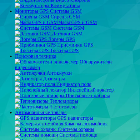
Коммутаторы
Мониторы GPS Системы GSM
Сирены GSM
Часы GPS и GSM
Системы GSM
Датчики GSM
Логеры GPS
Приёмники GPS
Трекеры GPS
Поисковая техника
Обнаружители
видеокамер
Антижучки
Дозимтры
Индикатор поля
Ниленейный локатор
Поисковые приборы
Тепловизоры
Частотомеры
Автомобильные товары
GPS навигаторы
Камеры автомобиля
Системы охраны
Системы помощи