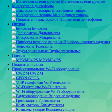
Металлоискатели ручные
Микрофоны диктофоны
Диктофонов товары
Микрофонов товары
Подавители диктофонов
Оптика
Бинокли
Дальномеры
Микроскопы
Приборы ночного видения
Телескопы
Трубы зрительные
Плееры
MP3/MP4/PS
Подавители связи
Профессиональное Wi-Fi оборудование
CWDM
GPON
VoIP телефония
Wi-Fi антенны
Wi-Fi оборудование
Видеонаблюдение
Грозозащита
Коммутаторы
Комплектующие