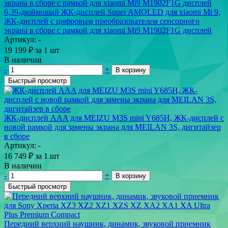
6,39-дюймовый ЖК-дисплей Super AMOLED для xiaomi Mi 9,
ЖК-дисплей с цифровым преобразователем сенсорного
экрана в сборе с рамкой для xiaomi Mi9 M1902F1G дисплей
Артикул: -
19 199
₽
за 1 шт
В наличии
-
+
В корзину
Быстрый просмотр
ЖК-дисплей AAA для MEIZU M3S mini Y685H, ЖК-дисплей с
новой рамкой для замены экрана для MEILAN 3S, дигитайзер
в сборе
Артикул: -
16 749
₽
за 1 шт
В наличии
-
+
В корзину
Быстрый просмотр
Передний верхний наушник, динамик, звуковой приемник