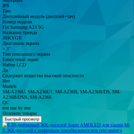
Материал
IPS
Тип
Дисплейный модуль (дисплей+тач)
Номер модели
For Samsung A23 5G
Название бренда
JHKYGR
Диагональ экрана
> 3"
Тип сенсорного экрана
Емкостный экран
Набор LCD
Да
Содержит вещества высокой опасности
Нет
Models
SM-A236U, SM-A236U1, SM-A236B, SM-A236B/DS, SM-
A236B/DSN, SM-A236E
QC
test one by one
Похожие товары
Быстрый просмотр