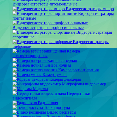
Видеорегистраторы автомобильные
Видеорегистраторы микро
Видеорегистраторы
портативные
Видеорегистраторы профессиональные
Видеорегистраторы
спортивные
Видеорегистраторы
цифровые
Камера
взрывозащищенная
Камера лазерная
Камера ночная
Камера распознавания
Камера умная
Кодеры-декодеры
Микрофоны видеокамер
Модемы
Передатчики
видеосигнала
Радио няня
Точки доступа
Видео ресиверы
Видеотелефоны