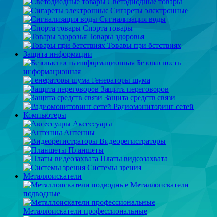
Светодиодные товары
Сигареты электронные
Сигнализация воды
Спорта товары
Товары здоровья
Товары при бетствиях
Защита информации
Безопасность
информационная
Генераторы шума
Защита переговоров
Защита средств связи
Радиомониторинг сетей
Компьютеры
Аксессуары
Антенны
Видеорегистраторы
Планшеты
Платы видеозахвата
Системы зрения
Металлоискатели
Металлоискатели
подводные
Металлоискатели профессиональные