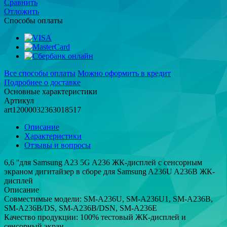
Сравнить
Отложить
Способы оплаты
Все способы оплаты
Можно оформить в кредит
Подробнее о доставке
Основные характеристики
Артикул
art12000032363018517
Описание
Характеристики
Отзывы и вопросы
6,6 ''для Samsung A23 5G A236 ЖК-дисплей с сенсорным
экраном дигитайзер в сборе для Samsung A236U A236B ЖК-
дисплей
Описание
Совместимые модели: SM-A236U, SM-A236U1, SM-A236B,
SM-A236B/DS, SM-A236B/DSN, SM-A236E
Качество продукции: 100% тестовый ЖК-дисплей и
сенсорный экран