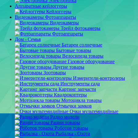
Электроника
Аппаратные кейлоггеры
Кейлоггеры
Видеокамеры Фотоаппараты
Видеокамеры
Трейл фотокамеры
Фотоаппараты
Дом - Семья
Батареи солнечные
Бытовые товары
Велосипеда товары
Газовое оборудование
Другие товары
Зоотовары
Измерители-контролеры
Инструменты сада
Картинг запчасти
Квадрокоптеры
Мотоцикла товары
Отмычки замков
Очки мультемидийные
Радио модели
Рации товары
Роботов товары
Рыбалка - Охота