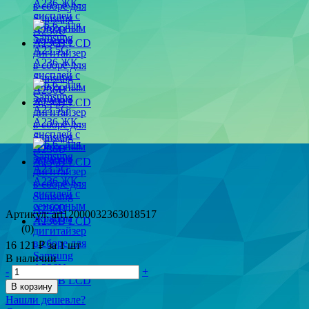
Артикул: art12000032363018517
(0)
16 121 ₽
за 1 шт
В наличии
-
+
В корзину
Нашли дешевле?