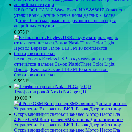
NEO COOLCAM Z Wave Flood NAS-WS01Z Опасность
утечки воды Датчик Утечка воды Датчик Z-волна
Датчик Система домашней домашней тревоги для
аварийных ситуаци
8 375
₽
Безопасность Keyless USB аккумуляторная дверь
отпечатков пальцев Замок PlasticThree Color Light
Провод Веревка Замок L13 3M 10 комплектов
блокировки отпечат
9 593
₽
Телефон игровой Nokia N-Gage QD
19 000
₽
4 Реле GSM Контроллер SMS-звонок Дистанционное
Управление Включение ВКЛ. Гараж Дверной затвор
Открывающийся световой занавес Мотор Насос Гла