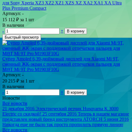
для Sony Xperia XZ3 XZ2 XZ1 XZS XZ XA2 XA1 XA Ultra
Plus Premium Compact
Артикул: -
15 112
₽
за 1 шт
В наличии
-
+
В корзину
Быстрый просмотр
Супер Amoled 6,39-дюймовый дисплей для Xiaomi Mi 9T,
сменный ЖК-экран с поддержкой отпечатков пальцев для
Mi9T Mi 9T Pro M1903F10G
Артикул: -
20 215
₽
за 1 шт
В наличии
-
+
В корзину
Новости
Все новости
21 декабря 2016
Электрический резчик Husqvarna K 3000
Electric со скидкой!
25 сентября 2016
Теперь в нашем магазине
представлен новый бренд инструмента ATORCH
5 июня 2016
Никогда еще не было так просто пропилить прямую линию
Все новости