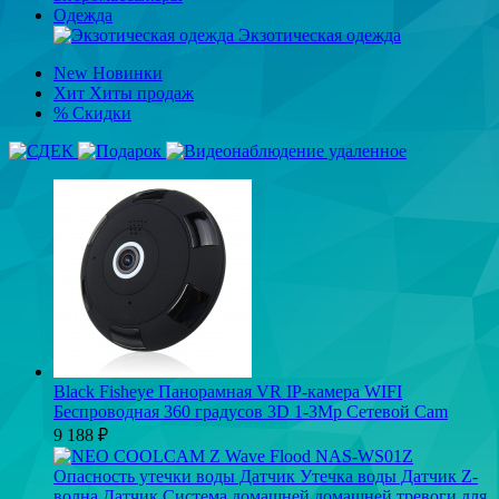
Одежда
Экзотическая одежда
New
Новинки
Хит
Хиты продаж
%
Скидки
Black Fisheye Панорамная VR IP-камера WIFI
Беспроводная 360 градусов 3D 1-3Mp Сетевой Cam
9 188
₽