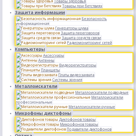
Товары здоровья
Товары при бетствиях
Защита информации
Безопасность
информационная
Генераторы шума
Защита переговоров
Защита средств связи
Радиомониторинг сетей
Компьютеры
Аксессуары
Антенны
Видеорегистраторы
Планшеты
Платы видеозахвата
Системы зрения
Металлоискатели
Металлоискатели подводные
Металлоискатели
профессиональные
Металлоискатели ручные
Микрофоны диктофоны
Диктофонов товары
Микрофонов товары
Подавители диктофонов
Оптика