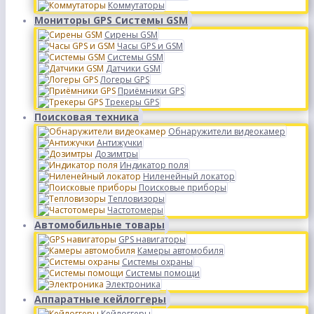
Коммутаторы
Мониторы GPS Системы GSM
Сирены GSM
Часы GPS и GSM
Системы GSM
Датчики GSM
Логеры GPS
Приёмники GPS
Трекеры GPS
Поисковая техника
Обнаружители видеокамер
Антижучки
Дозимтры
Индикатор поля
Ниленейный локатор
Поисковые приборы
Тепловизоры
Частотомеры
Автомобильные товары
GPS навигаторы
Камеры автомобиля
Системы охраны
Системы помощи
Электроника
Аппаратные кейлоггеры
Кейлоггеры