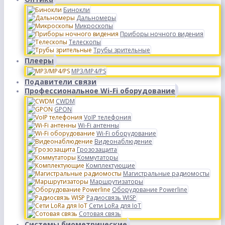
Бинокли
Дальномеры
Микроскопы
Приборы ночного видения
Телескопы
Трубы зрительные
Плееры
MP3/MP4/PS
Подавители связи
Профессиональное Wi-Fi оборудование
CWDM
GPON
VoIP телефония
Wi-Fi антенны
Wi-Fi оборудование
Видеонаблюдение
Грозозащита
Коммутаторы
Комплектующие
Магистральные радиомосты
Маршрутизаторы
Оборудование Powerline
Радиосвязь WISP
Сети LoRa для IoT
Сотовая связь
Системы биометрические