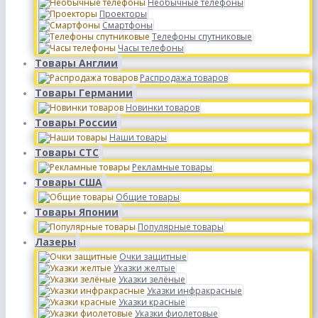
Необычные телефоны
Проекторы
Смартфоны
Телефоны спутниковые
Часы телефоны
Товары Англии
Распродажа товаров
Товары Германии
Новинки товаров
Товары России
Наши товары
Товары СТС
Рекламные товары
Товары США
Общие товары
Товары Японии
Популярные товары
Лазеры
Очки защитные
Указки желтые
Указки зелёные
Указки инфракрасные
Указки красные
Указки фиолетовые