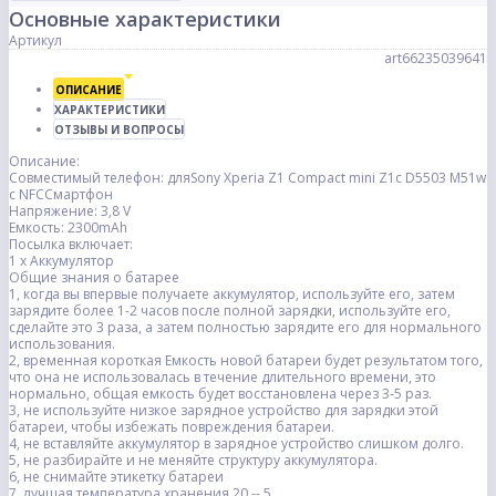
Основные характеристики
Артикул
art66235039641
ОПИСАНИЕ
ХАРАКТЕРИСТИКИ
ОТЗЫВЫ И ВОПРОСЫ
Описание:
Совместимый телефон: дляSony Xperia Z1 Compact mini Z1c D5503 M51w
с NFCСмартфон
Напряжение: 3,8 V
Емкость: 2300mAh
Посылка включает:
1 х Аккумулятор
Общие знания о батарее
1, когда вы впервые получаете аккумулятор, используйте его, затем
зарядите более 1-2 часов после полной зарядки, используйте его,
сделайте это 3 раза, а затем полностью зарядите его для нормального
использования.
2, временная короткая Емкость новой батареи будет результатом того,
что она не использовалась в течение длительного времени, это
нормально, общая емкость будет восстановлена через 3-5 раз.
3, не используйте низкое зарядное устройство для зарядки этой
батареи, чтобы избежать повреждения батареи.
4, не вставляйте аккумулятор в зарядное устройство слишком долго.
5, не разбирайте и не меняйте структуру аккумулятора.
6, не снимайте этикетку батареи
7, лучшая температура хранения 20 -- 5