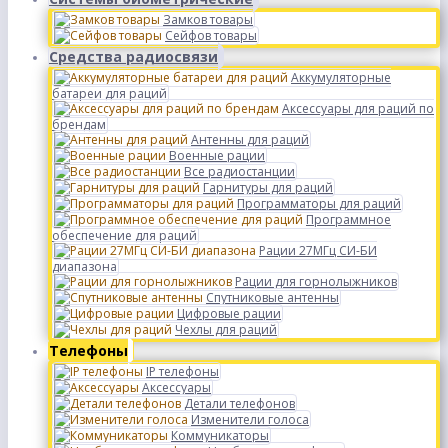
Замков товары
Сейфов товары
Средства радиосвязи
Аккумуляторные
батареи для раций
Аксессуары для раций по
брендам
Антенны для раций
Военные рации
Все радиостанции
Гарнитуры для раций
Программаторы для раций
Программное
обеспечение для раций
Рации 27МГц СИ-БИ
диапазона
Рации для горнолыжников
Спутниковые антенны
Цифровые рации
Чехлы для раций
Телефоны
IP телефоны
Аксессуары
Детали телефонов
Изменители голоса
Коммуникаторы