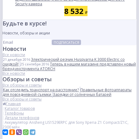
Securiy камера
8 532
₽
Будьте в курсе!
Новости, обзоры и акции
ПОДПИСАТЬСЯ
Новости
Все новости
Электрический резчик Husqvarna K 3000 Electric со
21 декабря 2016
скидкой!
Теперь в нашем магазине представлен новый
25 сентября 2016
бренд инструмента ATORCH
Все новости
Обзоры и советы
Все обзоры и советы
Как отследить транспорт на расстояние?
Правильные фотоаппараты
для повседневной съемки
Зарядки от солнечных батарей
Все обзоры и советы
Главная
Каталог товаров
Телефоны
Детали телефонов
Аккумулятор Ansheng LIS1529ERPC для Sony Xperia Z1 Compact/Z1C,
2300 мАч