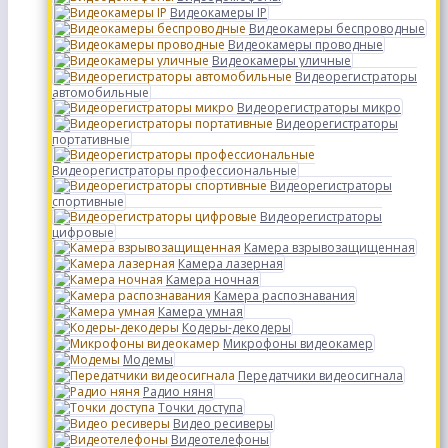
Видеокамеры IP
Видеокамеры беспроводные
Видеокамеры проводные
Видеокамеры уличные
Видеорегистраторы
автомобильные
Видеорегистраторы микро
Видеорегистраторы
портативные
Видеорегистраторы профессиональные
Видеорегистраторы
спортивные
Видеорегистраторы
цифровые
Камера взрывозащищенная
Камера лазерная
Камера ночная
Камера распознавания
Камера умная
Кодеры-декодеры
Микрофоны видеокамер
Модемы
Передатчики видеосигнала
Радио няня
Точки доступа
Видео ресиверы
Видеотелефоны