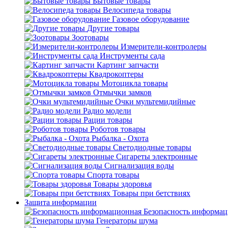
Бытовые товары
Велосипеда товары
Газовое оборудование
Другие товары
Зоотовары
Измерители-контролеры
Инструменты сада
Картинг запчасти
Квадрокоптеры
Мотоцикла товары
Отмычки замков
Очки мультемидийные
Радио модели
Рации товары
Роботов товары
Рыбалка - Охота
Светодиодные товары
Сигареты электронные
Сигнализация воды
Спорта товары
Товары здоровья
Товары при бетствиях
Защита информации
Безопасность информа
Генераторы шума