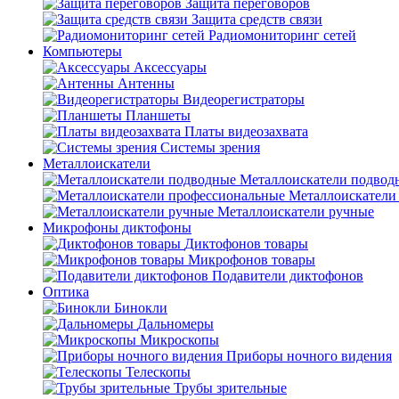
Защита переговоров
Защита средств связи
Радиомониторинг сетей
Компьютеры
Аксессуары
Антенны
Видеорегистраторы
Планшеты
Платы видеозахвата
Системы зрения
Металлоискатели
Металлоискатели подвод
Металлоискатели
Металлоискатели ручные
Микрофоны диктофоны
Диктофонов товары
Микрофонов товары
Подавители диктофонов
Оптика
Бинокли
Дальномеры
Микроскопы
Приборы ночного видения
Телескопы
Трубы зрительные