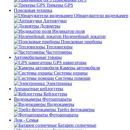
Трекеры GPS
Поисковая техника
Обнаружители видеокамер
Антижучки
Дозимтры
Индикатор поля
Ниленейный локатор
Поисковые приборы
Тепловизоры
Частотомеры
Автомобильные товары
GPS навигаторы
Камеры автомобиля
Системы охраны
Системы помощи
Электроника
Аппаратные кейлоггеры
Кейлоггеры
Видеокамеры Фотоаппараты
Видеокамеры
Трейл фотокамеры
Фотоаппараты
Дом - Семья
Батареи солнечные