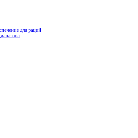
спечение для раций
иапазона