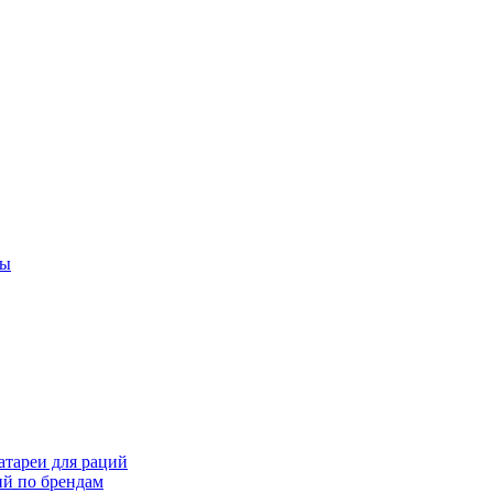
ты
тареи для раций
ий по брендам