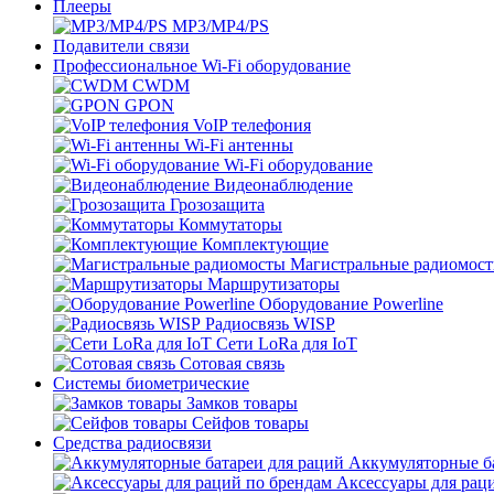
Плееры
MP3/MP4/PS
Подавители связи
Профессиональное Wi-Fi оборудование
CWDM
GPON
VoIP телефония
Wi-Fi антенны
Wi-Fi оборудование
Видеонаблюдение
Грозозащита
Коммутаторы
Комплектующие
Магистральные радиомос
Маршрутизаторы
Оборудование Powerline
Радиосвязь WISP
Сети LoRa для IoT
Сотовая связь
Системы биометрические
Замков товары
Сейфов товары
Средства радиосвязи
Аккумуляторные ба
Аксессуары для рац