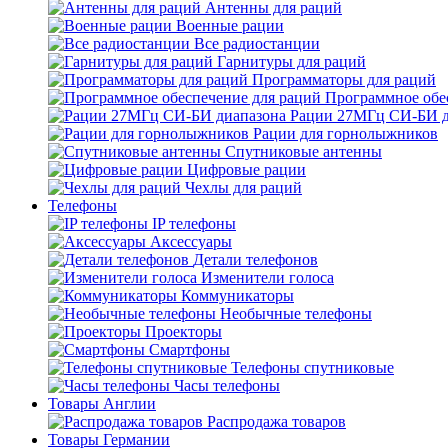
Антенны для раций
Военные рации
Все радиостанции
Гарнитуры для раций
Программаторы для раций
Программное обе
Рации 27МГц СИ-БИ д
Рации для горнолыжников
Спутниковые антенны
Цифровые рации
Чехлы для раций
Телефоны
IP телефоны
Аксессуары
Детали телефонов
Изменители голоса
Коммуникаторы
Необычные телефоны
Проекторы
Смартфоны
Телефоны спутниковые
Часы телефоны
Товары Англии
Распродажа товаров
Товары Германии