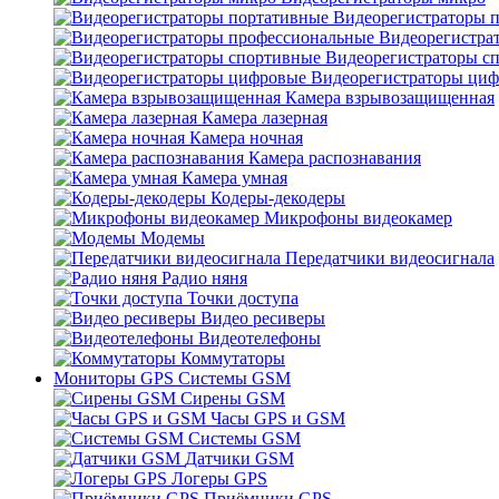
Видеорегистраторы 
Видеорегистра
Видеорегистраторы с
Видеорегистраторы ци
Камера взрывозащищенная
Камера лазерная
Камера ночная
Камера распознавания
Камера умная
Кодеры-декодеры
Микрофоны видеокамер
Модемы
Передатчики видеосигнала
Радио няня
Точки доступа
Видео ресиверы
Видеотелефоны
Коммутаторы
Мониторы GPS Системы GSM
Сирены GSM
Часы GPS и GSM
Системы GSM
Датчики GSM
Логеры GPS
Приёмники GPS