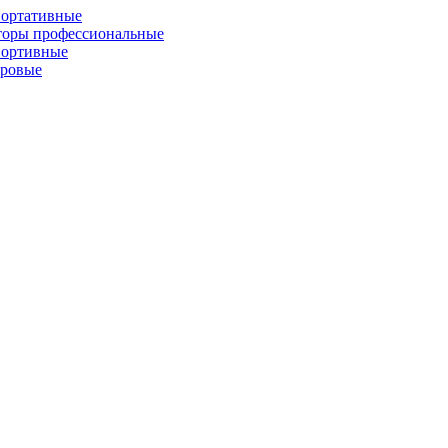
портативные
торы профессиональные
портивные
фровые