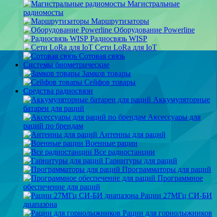
Магистральные
радиомосты
Маршрутизаторы
Оборудование Powerline
Радиосвязь WISP
Сети LoRa для IoT
Сотовая связь
Системы биометрические
Замков товары
Сейфов товары
Средства радиосвязи
Аккумуляторные
батареи для раций
Аксессуары для
раций по брендам
Антенны для раций
Военные рации
Все радиостанции
Гарнитуры для раций
Программаторы для раций
Программное
обеспечение для раций
Рации 27МГц СИ-БИ
диапазона
Рации для горнолыжников