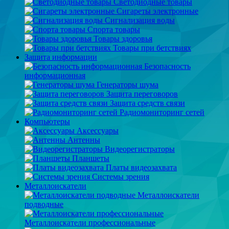
Светодиодные товары
Сигареты электронные
Сигнализация воды
Спорта товары
Товары здоровья
Товары при бетствиях
Защита информации
Безопасность
информационная
Генераторы шума
Защита переговоров
Защита средств связи
Радиомониторинг сетей
Компьютеры
Аксессуары
Антенны
Видеорегистраторы
Планшеты
Платы видеозахвата
Системы зрения
Металлоискатели
Металлоискатели
подводные
Металлоискатели профессиональные