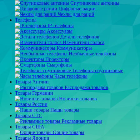
Спутниковые антенны
Цифровые рации
Чехлы для раций
Телефоны
IP телефоны
Аксессуары
Детали телефонов
Изменители голоса
Коммуникаторы
Необычные телефоны
Проекторы
Смартфоны
Телефоны спутниковые
Часы телефоны
Товары Англии
Распродажа товаров
Товары Германии
Новинки товаров
Товары России
Наши товары
Товары СТС
Рекламные товары
Товары США
Общие товары
Товары Японии