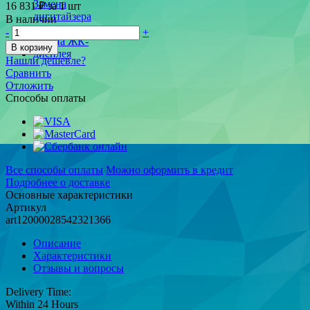
16 831 ₽
за 1 шт
В наличии
-
+
В корзину
Нашли дешевле?
Сравнить
Отложить
Способы оплаты
Все способы оплаты
Можно оформить в кредит
Подробнее о доставке
Основные характеристики
Артикул
art12000028542321366
Описание
Характеристики
Отзывы и вопросы
Delivery Time:
Within 24 Hours