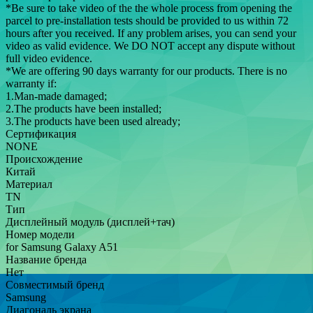
*Be sure to take video of the the whole process from opening the
parcel to pre-installation tests should be provided to us within 72
hours after you received. If any problem arises, you can send your
video as valid evidence. We DO NOT accept any dispute without
full video evidence.
*We are offering 90 days warranty for our products. There is no
warranty if:
1.Man-made damaged;
2.The products have been installed;
3.The products have been used already;
Сертификация
NONE
Происхождение
Китай
Материал
TN
Тип
Дисплейный модуль (дисплей+тач)
Номер модели
for Samsung Galaxy A51
Название бренда
Нет
Совместимый бренд
Samsung
Диагональ экрана