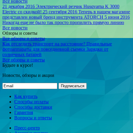
Все новости
21 декабря 2016
Электрический резчик Husqvarna K 3000
Electric со скидкой!
25 сентября 2016
Теперь в нашем магазине
представлен новый бренд инструмента ATORCH
5 июня 2016
Никогда еще не было так просто пропилить прямую линию
Все новости
Обзоры и советы
Все обзоры и советы
Как отследить транспорт на расстояние?
Правильные
фотоаппараты для повседневной съемки
Зарядки от
солнечных батарей
Все обзоры и советы
Будьте в курсе!
Новости, обзоры и акции
Подписаться
Как купить
Способы оплаты
Способы доставки
Гарантия
Вопросы и ответы
Пресс-центр