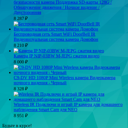
безопасности камера Поддержка SD-карты 128G /
Обнаружение движения / Ночное видение /
Двусторонняя
8 287
₽
Беспроводная сеть Smart WiFi DoorBell IR
Видеовизуальная система камера Домофон
8 210
₽
Камера IP NIP-03BW M-JEPG сжатия видео
8 000
₽
C9-DV HD 1080P Mini Wireless камера Видеокамера
ночного видения - Черный
8 328
₽
Wireless IR Подключи и играй IP камера для домашнего
наблюдения Smart Cam для NEO
8 951
₽
Будьте в курсе!