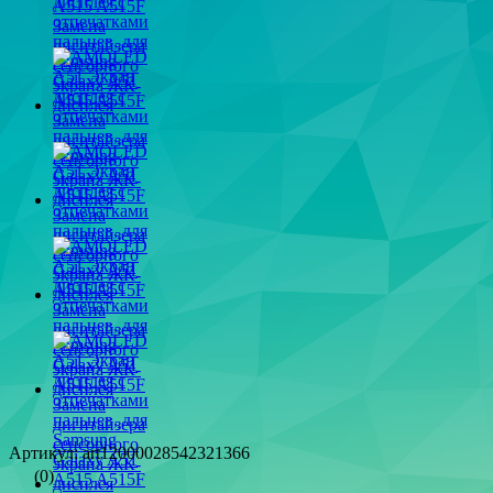
Артикул: art12000028542321366
(0)