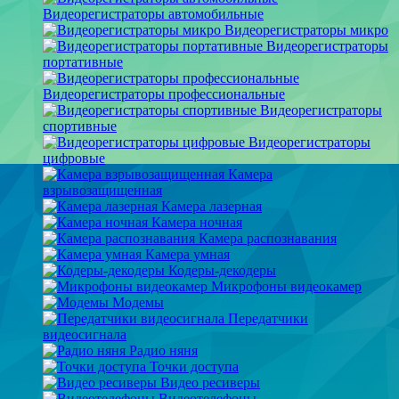
Видеорегистраторы автомобильные
Видеорегистраторы микро
Видеорегистраторы
портативные
Видеорегистраторы профессиональные
Видеорегистраторы
спортивные
Видеорегистраторы
цифровые
Камера
взрывозащищенная
Камера лазерная
Камера ночная
Камера распознавания
Камера умная
Кодеры-декодеры
Микрофоны видеокамер
Модемы
Передатчики
видеосигнала
Радио няня
Точки доступа
Видео ресиверы
Видеотелефоны