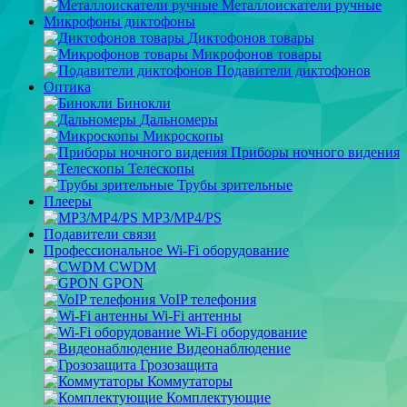
Металлоискатели ручные
Микрофоны диктофоны
Диктофонов товары
Микрофонов товары
Подавители диктофонов
Оптика
Бинокли
Дальномеры
Микроскопы
Приборы ночного видения
Телескопы
Трубы зрительные
Плееры
MP3/MP4/PS
Подавители связи
Профессиональное Wi-Fi оборудование
CWDM
GPON
VoIP телефония
Wi-Fi антенны
Wi-Fi оборудование
Видеонаблюдение
Грозозащита
Коммутаторы
Комплектующие