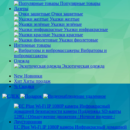
Популярные товары
Лазеры
Очки защитные
Указки желтые
Указки зелёные
Указки инфракрасные
Указки красные
Указки фиолетовые
Интимные товары
Вибраторы и
вибромассажеры
Одежда
Экзотическая одежда
New
Новинки
Хит
Хиты продаж
%
Скидки
ЕС Plug Wi-Fi IP 1080P камера Инфракрасный домашней