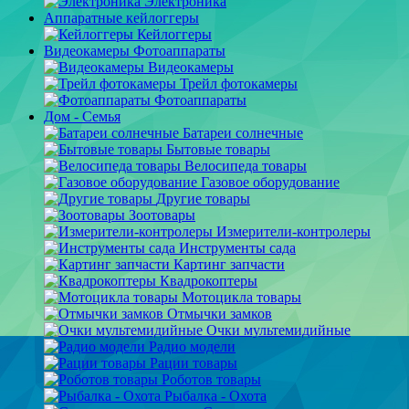
Электроника
Аппаратные кейлоггеры
Кейлоггеры
Видеокамеры Фотоаппараты
Видеокамеры
Трейл фотокамеры
Фотоаппараты
Дом - Семья
Батареи солнечные
Бытовые товары
Велосипеда товары
Газовое оборудование
Другие товары
Зоотовары
Измерители-контролеры
Инструменты сада
Картинг запчасти
Квадрокоптеры
Мотоцикла товары
Отмычки замков
Очки мультемидийные
Радио модели
Рации товары
Роботов товары
Рыбалка - Охота