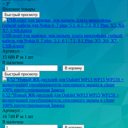
> 3"
Похожие товары
Быстрый просмотр
USB-порт для зарядки, док-разъем, плата микрофона, гибкий
кабель для Nokia 6, 7 plus, 5,1, 6,1, 7,1, 8,1 Plus, X5, X6, X7,
USB-плата
Артикул: -
15 688
₽
за 1 шт
В наличии
-
+
В корзину
Быстрый просмотр
6,52 ''Новый ЖК-дисплей для Oukitel WP13 WP15 WP15S +
кодирующий преобразователь сенсорного экрана в сборе
100% протестированная Замена
Артикул: -
16 749
₽
за 1 шт
В наличии
-
+
В корзину