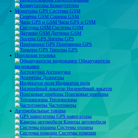
Коммутаторы
Мониторы GPS Системы GSM
Сирены GSM
Часы GPS и GSM
Системы GSM
Датчики GSM
Логеры GPS
Приёмники GPS
Трекеры GPS
Поисковая техника
Обнаружители
видеокамер
Антижучки
Дозимтры
Индикатор поля
Ниленейный локатор
Поисковые приборы
Тепловизоры
Частотомеры
Автомобильные товары
GPS навигаторы
Камеры автомобиля
Системы охраны
Системы помощи