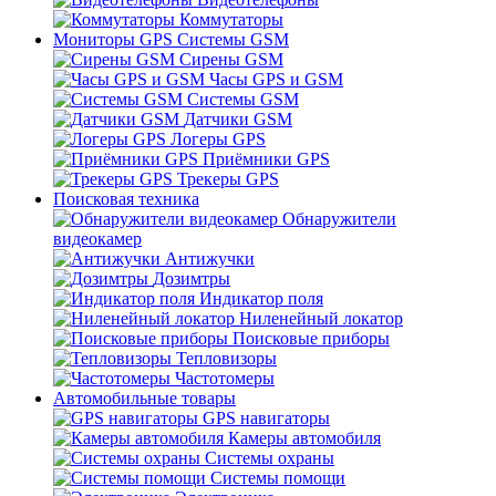
Коммутаторы
Мониторы GPS Системы GSM
Сирены GSM
Часы GPS и GSM
Системы GSM
Датчики GSM
Логеры GPS
Приёмники GPS
Трекеры GPS
Поисковая техника
Обнаружители
видеокамер
Антижучки
Дозимтры
Индикатор поля
Ниленейный локатор
Поисковые приборы
Тепловизоры
Частотомеры
Автомобильные товары
GPS навигаторы
Камеры автомобиля
Системы охраны
Системы помощи