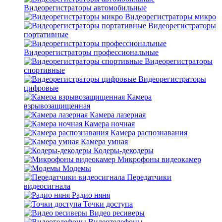
Видеорегистраторы автомобильные
Видеорегистраторы микро
Видеорегистраторы
портативные
Видеорегистраторы профессиональные
Видеорегистраторы
спортивные
Видеорегистраторы
цифровые
Камера
взрывозащищенная
Камера лазерная
Камера ночная
Камера распознавания
Камера умная
Кодеры-декодеры
Микрофоны видеокамер
Модемы
Передатчики
видеосигнала
Радио няня
Точки доступа
Видео ресиверы
Видеотелефоны