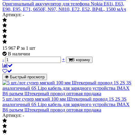
Оригинальный аккумулятор для телефона Nokia E61i, E63,
E90, E95, E71, 6650F, N97, N810, E72, E52, BP4L, 1500 мАч
Артикул: -
15 967
₽
за 1 шт
В наличии
-
+
В корзину
Быстрый просмотр
5 шт./лот супер мягкий 100 мм Штекерный провод 1S 2S 3S
аналогичный 6S Lipo кабель для зарядного устройства IMAX
B6 разъем Штекерный провод оптовая продажа
Артикул: -