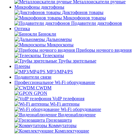
Металлоискатели ручные
Микрофоны диктофоны
Диктофонов товары
Микрофонов товары
Подавители диктофонов
Оптика
Бинокли
Дальномеры
Микроскопы
Приборы ночного видения
Телескопы
Трубы зрительные
Плееры
MP3/MP4/PS
Подавители связи
Профессиональное Wi-Fi оборудование
CWDM
GPON
VoIP телефония
Wi-Fi антенны
Wi-Fi оборудование
Видеонаблюдение
Грозозащита
Коммутаторы
Комплектующие