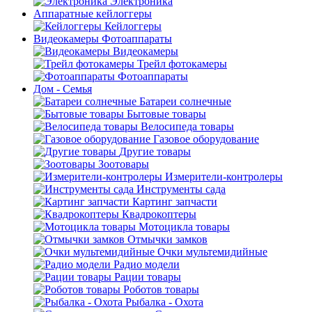
Электроника
Аппаратные кейлоггеры
Кейлоггеры
Видеокамеры Фотоаппараты
Видеокамеры
Трейл фотокамеры
Фотоаппараты
Дом - Семья
Батареи солнечные
Бытовые товары
Велосипеда товары
Газовое оборудование
Другие товары
Зоотовары
Измерители-контролеры
Инструменты сада
Картинг запчасти
Квадрокоптеры
Мотоцикла товары
Отмычки замков
Очки мультемидийные
Радио модели
Рации товары
Роботов товары
Рыбалка - Охота