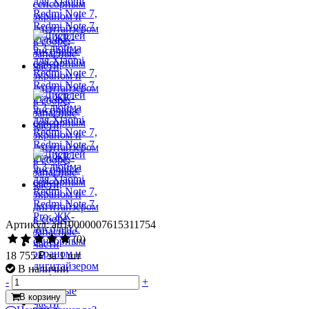
Артикул: art10000007615311754
(0)
18 755 ₽
за 1 шт
В наличии
-
+
В корзину