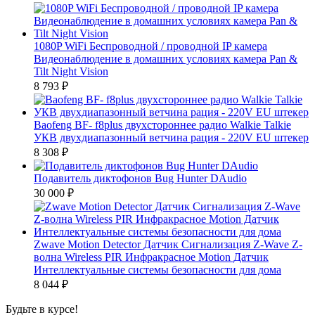
1080P WiFi Беспроводной / проводной IP камера
Видеонаблюдение в домашних условиях камера Pan &
Tilt Night Vision
8 793
₽
Baofeng BF- f8plus двухстороннее радио Walkie Talkie
УКВ двухдиапазонный ветчина рация - 220V EU штекер
8 308
₽
Подавитель диктофонов Bug Hunter DAudio
30 000
₽
Zwave Motion Detector Датчик Сигнализация Z-Wave Z-
волна Wireless PIR Инфракрасное Motion Датчик
Интеллектуальные системы безопасности для дома
8 044
₽
Будьте в курсе!