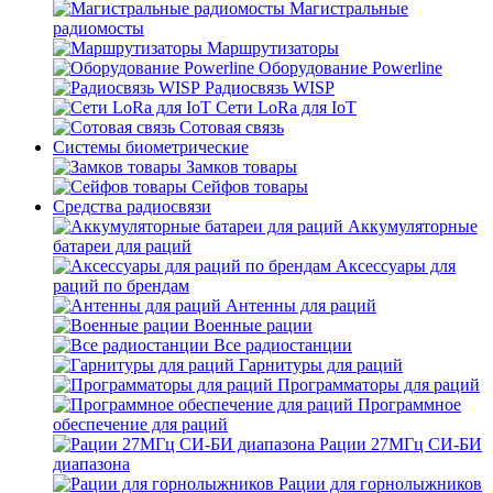
Магистральные
радиомосты
Маршрутизаторы
Оборудование Powerline
Радиосвязь WISP
Сети LoRa для IoT
Сотовая связь
Системы биометрические
Замков товары
Сейфов товары
Средства радиосвязи
Аккумуляторные
батареи для раций
Аксессуары для
раций по брендам
Антенны для раций
Военные рации
Все радиостанции
Гарнитуры для раций
Программаторы для раций
Программное
обеспечение для раций
Рации 27МГц СИ-БИ
диапазона
Рации для горнолыжников