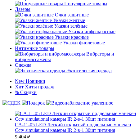
Популярные товары
Лазеры
Очки защитные
Указки желтые
Указки зелёные
Указки инфракрасные
Указки красные
Указки фиолетовые
Интимные товары
Вибраторы и
вибромассажеры
Одежда
Экзотическая одежда
New
Новинки
Хит
Хиты продаж
%
Скидки
CA-11-05 LED Легкий открытый поддельные манекен
Cctv simulational камеры IR 2-в-1 30шт питания
9 404
₽