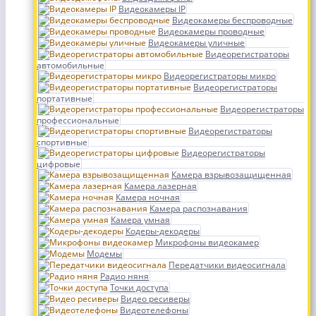
Видеокамеры IP
Видеокамеры беспроводные
Видеокамеры проводные
Видеокамеры уличные
Видеорегистраторы
автомобильные
Видеорегистраторы микро
Видеорегистраторы
портативные
Видеорегистраторы
профессиональные
Видеорегистраторы
спортивные
Видеорегистраторы
цифровые
Камера взрывозащищенная
Камера лазерная
Камера ночная
Камера распознавания
Камера умная
Кодеры-декодеры
Микрофоны видеокамер
Модемы
Передатчики видеосигнала
Радио няня
Точки доступа
Видео ресиверы
Видеотелефоны