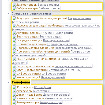
Замков товары
Сейфов товары
Средства радиосвязи
Аккумуляторные
батареи для раций
Аксессуары для раций по
брендам
Антенны для раций
Военные рации
Все радиостанции
Гарнитуры для раций
Программаторы для раций
Программное
обеспечение для раций
Рации 27МГц СИ-БИ
диапазона
Рации для горнолыжников
Спутниковые антенны
Цифровые рации
Чехлы для раций
Телефоны
IP телефоны
Аксессуары
Детали телефонов
Изменители голоса
Коммуникаторы