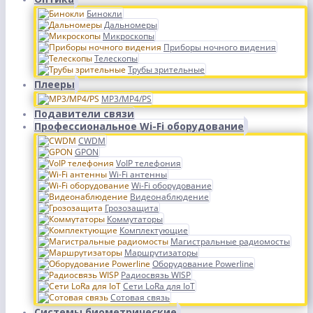
Бинокли
Дальномеры
Микроскопы
Приборы ночного видения
Телескопы
Трубы зрительные
Плееры
MP3/MP4/PS
Подавители связи
Профессиональное Wi-Fi оборудование
CWDM
GPON
VoIP телефония
Wi-Fi антенны
Wi-Fi оборудование
Видеонаблюдение
Грозозащита
Коммутаторы
Комплектующие
Магистральные радиомосты
Маршрутизаторы
Оборудование Powerline
Радиосвязь WISP
Сети LoRa для IoT
Сотовая связь
Системы биометрические