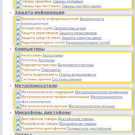
Товары здоровья
Товары при бетствиях
Защита информации
Безопасность
информационная
Генераторы шума
Защита переговоров
Защита средств связи
Радиомониторинг сетей
Компьютеры
Аксессуары
Антенны
Видеорегистраторы
Планшеты
Платы видеозахвата
Системы зрения
Металлоискатели
Металлоискатели подводные
Металлоискатели
профессиональные
Металлоискатели ручные
Микрофоны диктофоны
Диктофонов товары
Микрофонов товары
Подавители диктофонов
Оптика