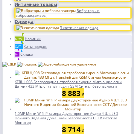
Интимные товары
Вибраторы и
вибромассажеры
Одежда
Экзотическая одежда
Новинки
NEW
Хиты продаж
ХИТ
Скидки
%
KERUI J008 Беспроводная стробовая сирена Мигающие огни
Датчик 433 МГц с Transimit для GSM Сигнал безопасности
8 883
₽
1.0MP Мини Wifi IP камера Двухстороннее Аудио 4 Шт. LED
Ночного Видения Домашней Безопасности CCTV Детские
Монитор
8 714
₽