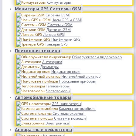
Коммутаторы
Мониторы GPS Системы GSM
Сирены GSM
Часы GPS и GSM
Системы GSM
Датчики GSM
Логеры GPS
Приёмники GPS
Трекеры GPS
Поисковая техника
Обнаружители видеокамер
Антижучки
Дозимтры
Индикатор поля
Ниленейный локатор
Поисковые приборы
Тепловизоры
Частотомеры
Автомобильные товары
GPS навигаторы
Камеры автомобиля
Системы охраны
Системы помощи
Электроника
Аппаратные кейлоггеры
Кейлоггеры