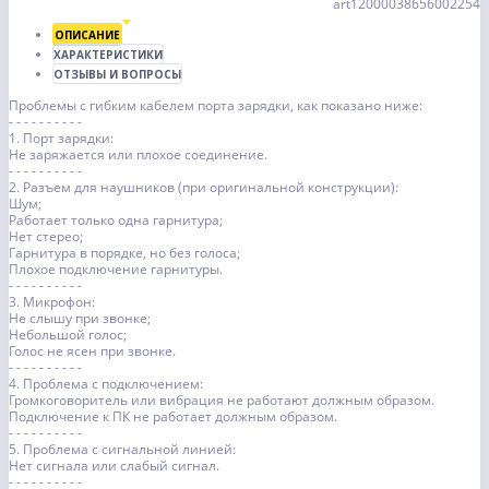
art12000038656002254
ОПИСАНИЕ
ХАРАКТЕРИСТИКИ
ОТЗЫВЫ И ВОПРОСЫ
Проблемы с гибким кабелем порта зарядки, как показано ниже:
- - - - - - - - - -
1. Порт зарядки:
Не заряжается или плохое соединение.
- - - - - - - - - -
2. Разъем для наушников (при оригинальной конструкции):
Шум;
Работает только одна гарнитура;
Нет стерео;
Гарнитура в порядке, но без голоса;
Плохое подключение гарнитуры.
- - - - - - - - - -
3. Микрофон:
Не слышу при звонке;
Небольшой голос;
Голос не ясен при звонке.
- - - - - - - - - -
4. Проблема с подключением:
Громкоговоритель или вибрация не работают должным образом.
Подключение к ПК не работает должным образом.
- - - - - - - - - -
5. Проблема с сигнальной линией:
Нет сигнала или слабый сигнал.
- - - - - - - - - -