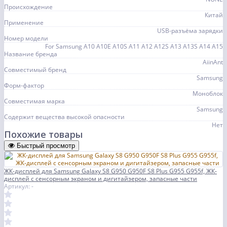
Происхождение
Китай
Применение
USB-разъёма зарядки
Номер модели
For Samsung A10 A10E A10S A11 A12 A12S A13 A13S A14 A15
Название бренда
AiinAnt
Совместимый бренд
Samsung
Форм-фактор
Моноблок
Совместимая марка
Samsung
Содержит вещества высокой опасности
Нет
Похожие товары
Быстрый просмотр
ЖК-дисплей для Samsung Galaxy S8 G950 G950F S8 Plus G955 G955f, ЖК-
дисплей с сенсорным экраном и дигитайзером, запасные части
Артикул: -