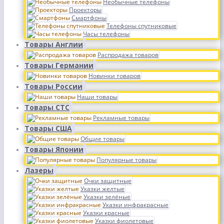
Необычные телефоны
Проекторы
Смартфоны
Телефоны спутниковые
Часы телефоны
Товары Англии
Распродажа товаров
Товары Германии
Новинки товаров
Товары России
Наши товары
Товары СТС
Рекламные товары
Товары США
Общие товары
Товары Японии
Популярные товары
Лазеры
Очки защитные
Указки желтые
Указки зелёные
Указки инфракрасные
Указки красные
Указки фиолетовые