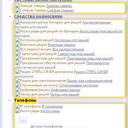
Замков товары
Сейфов товары
Средства радиосвязи
Аккумуляторные
батареи для раций
Аксессуары для раций по
брендам
Антенны для раций
Военные рации
Все радиостанции
Гарнитуры для раций
Программаторы для раций
Программное
обеспечение для раций
Рации 27МГц СИ-БИ
диапазона
Рации для горнолыжников
Спутниковые антенны
Цифровые рации
Чехлы для раций
Телефоны
IP телефоны
Аксессуары
Детали телефонов