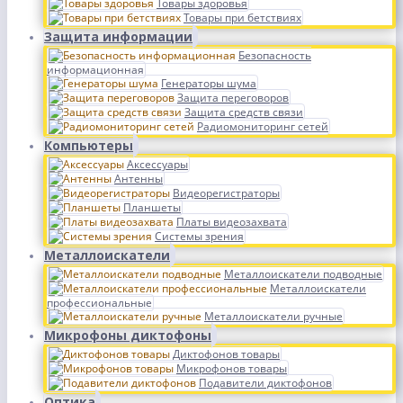
Товары здоровья
Товары при бетствиях
Защита информации
Безопасность
информационная
Генераторы шума
Защита переговоров
Защита средств связи
Радиомониторинг сетей
Компьютеры
Аксессуары
Антенны
Видеорегистраторы
Планшеты
Платы видеозахвата
Системы зрения
Металлоискатели
Металлоискатели подводные
Металлоискатели
профессиональные
Металлоискатели ручные
Микрофоны диктофоны
Диктофонов товары
Микрофонов товары
Подавители диктофонов
Оптика