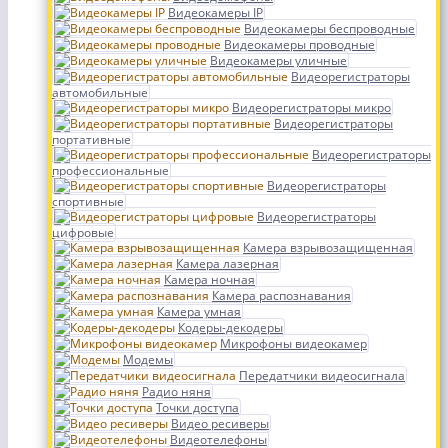
Видеокамеры IP
Видеокамеры беспроводные
Видеокамеры проводные
Видеокамеры уличные
Видеорегистраторы
автомобильные
Видеорегистраторы микро
Видеорегистраторы
портативные
Видеорегистраторы
профессиональные
Видеорегистраторы
спортивные
Видеорегистраторы
цифровые
Камера взрывозащищенная
Камера лазерная
Камера ночная
Камера распознавания
Камера умная
Кодеры-декодеры
Микрофоны видеокамер
Модемы
Передатчики видеосигнала
Радио няня
Точки доступа
Видео ресиверы
Видеотелефоны