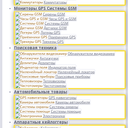
Коммутаторы
Мониторы GPS Системы GSM
Сирены GSM
Часы GPS и GSM
Системы GSM
Датчики GSM
Логеры GPS
Приёмники GPS
Трекеры GPS
Поисковая техника
Обнаружители видеокамер
Антижучки
Дозимтры
Индикатор поля
Ниленейный локатор
Поисковые приборы
Тепловизоры
Частотомеры
Автомобильные товары
GPS навигаторы
Камеры автомобиля
Системы охраны
Системы помощи
Электроника
Аппаратные кейлоггеры
Кейлоггеры