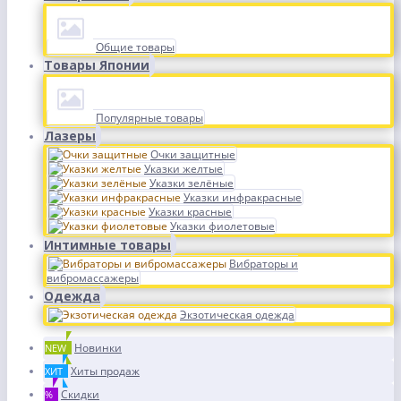
Общие товары
Товары Японии
Популярные товары
Лазеры
Очки защитные
Указки желтые
Указки зелёные
Указки инфракрасные
Указки красные
Указки фиолетовые
Интимные товары
Вибраторы и
вибромассажеры
Одежда
Экзотическая одежда
Новинки
NEW
Хиты продаж
ХИТ
Скидки
%