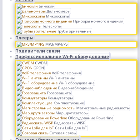
Бинокли
Дальномеры
Микроскопы
Приборы ночного видения
Телескопы
Трубы зрительные
Плееры
MP3/MP4/PS
Подавители связи
Профессиональное Wi-Fi оборудование
CWDM
GPON
VoIP телефония
Wi-Fi антенны
Wi-Fi оборудование
Видеонаблюдение
Грозозащита
Коммутаторы
Комплектующие
Магистральные радиомосты
Маршрутизаторы
Оборудование Powerline
Радиосвязь WISP
Сети LoRa для IoT
Сотовая связь
Системы биометрические