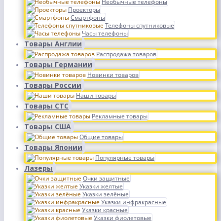
Необычные телефоны
Проекторы
Смартфоны
Телефоны спутниковые
Часы телефоны
Товары Англии
Распродажа товаров
Товары Германии
Новинки товаров
Товары России
Наши товары
Товары СТС
Рекламные товары
Товары США
Общие товары
Товары Японии
Популярные товары
Лазеры
Очки защитные
Указки желтые
Указки зелёные
Указки инфракрасные
Указки красные
Указки фиолетовые