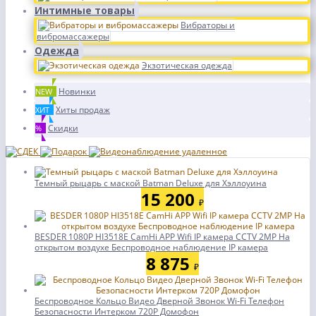
Интимные товары
Вибраторы и
вибромассажеры
Одежда
Экзотическая одежда
Новинки
NEW
Хиты продаж
ХИТ
Скидки
%
Темный рыцарь с маской Batman Deluxe для Хэллоуина
15 200
₽
BESDER 1080P HI3518E CamHi APP Wifi IP камера CCTV 2MP На
открытом воздухе Беспроводное наблюдение IP камера
8 875
₽
Беспроводное Кольцо Видео Дверной Звонок Wi-Fi Телефон
Безопасности Интерком 720P Домофон