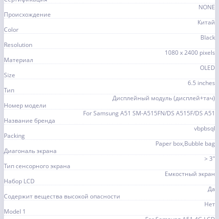
NONE
Происхождение
Китай
Color
Black
Resolution
1080 x 2400 pixels
Материал
OLED
Size
6.5 inches
Тип
Дисплейный модуль (дисплей+тач)
Номер модели
For Samsung A51 SM-A515FN/DS A515F/DS A51
Название бренда
vbpbsql
Packing
Paper box,Bubble bag
Диагональ экрана
> 3"
Тип сенсорного экрана
Емкостный экран
Набор LCD
Да
Содержит вещества высокой опасности
Нет
Model 1