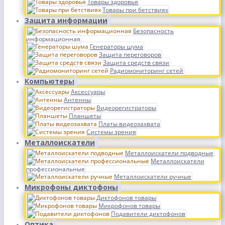
Товары здоровья
Товары при бетствиях
Защита информации
Безопасность
информационная
Генераторы шума
Защита переговоров
Защита средств связи
Радиомониторинг сетей
Компьютеры
Аксессуары
Антенны
Видеорегистраторы
Планшеты
Платы видеозахвата
Системы зрения
Металлоискатели
Металлоискатели подводные
Металлоискатели
профессиональные
Металлоискатели ручные
Микрофоны диктофоны
Диктофонов товары
Микрофонов товары
Подавители диктофонов
Оптика