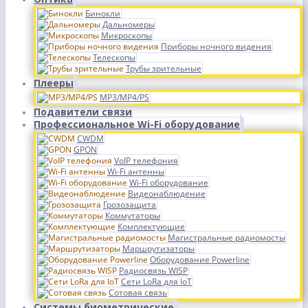
Бинокли
Дальномеры
Микроскопы
Приборы ночного видения
Телескопы
Трубы зрительные
Плееры
MP3/MP4/PS
Подавители связи
Профессиональное Wi-Fi оборудование
CWDM
GPON
VoIP телефония
Wi-Fi антенны
Wi-Fi оборудование
Видеонаблюдение
Грозозащита
Коммутаторы
Комплектующие
Магистральные радиомосты
Маршрутизаторы
Оборудование Powerline
Радиосвязь WISP
Сети LoRa для IoT
Сотовая связь
Системы биометрические