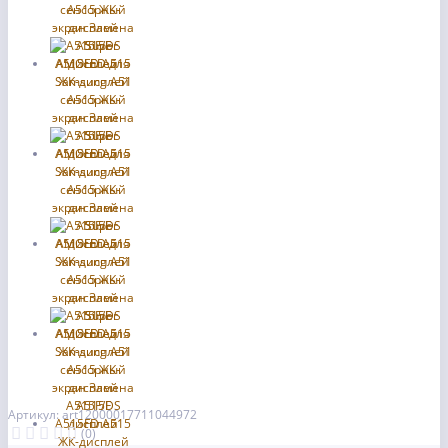
Артикул: art12000017711044972
(0)