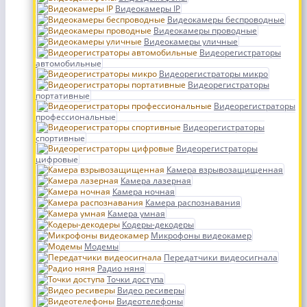
Видеокамеры IP
Видеокамеры беспроводные
Видеокамеры проводные
Видеокамеры уличные
Видеорегистраторы
автомобильные
Видеорегистраторы микро
Видеорегистраторы
портативные
Видеорегистраторы
профессиональные
Видеорегистраторы
спортивные
Видеорегистраторы
цифровые
Камера взрывозащищенная
Камера лазерная
Камера ночная
Камера распознавания
Камера умная
Кодеры-декодеры
Микрофоны видеокамер
Модемы
Передатчики видеосигнала
Радио няня
Точки доступа
Видео ресиверы
Видеотелефоны