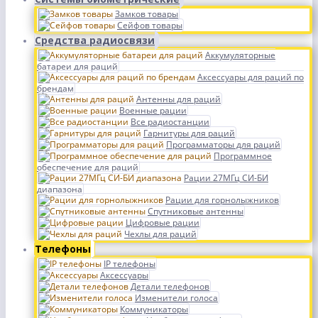
Замков товары
Сейфов товары
Средства радиосвязи
Аккумуляторные
батареи для раций
Аксессуары для раций по
брендам
Антенны для раций
Военные рации
Все радиостанции
Гарнитуры для раций
Программаторы для раций
Программное
обеспечение для раций
Рации 27МГц СИ-БИ
диапазона
Рации для горнолыжников
Спутниковые антенны
Цифровые рации
Чехлы для раций
Телефоны
IP телефоны
Аксессуары
Детали телефонов
Изменители голоса
Коммуникаторы