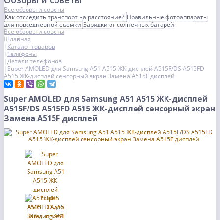
Обзоры и советы
Все обзоры и советы
Как отследить транспорт на расстояние?
Правильные фотоаппараты
для повседневной съемки
Зарядки от солнечных батарей
Все обзоры и советы
Главная
Каталог товаров
Телефоны
Детали телефонов
Super AMOLED для Samsung A51 A515 ЖК-дисплей A515F/DS A515FD
A515 ЖК-дисплей сенсорный экран Замена A515F дисплей
Super AMOLED для Samsung A51 A515 ЖК-дисплей
A515F/DS A515FD A515 ЖК-дисплей сенсорный экран
Замена A515F дисплей