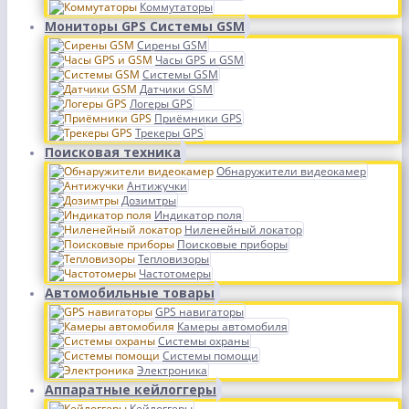
Коммутаторы
Мониторы GPS Системы GSM
Сирены GSM
Часы GPS и GSM
Системы GSM
Датчики GSM
Логеры GPS
Приёмники GPS
Трекеры GPS
Поисковая техника
Обнаружители видеокамер
Антижучки
Дозимтры
Индикатор поля
Ниленейный локатор
Поисковые приборы
Тепловизоры
Частотомеры
Автомобильные товары
GPS навигаторы
Камеры автомобиля
Системы охраны
Системы помощи
Электроника
Аппаратные кейлоггеры
Кейлоггеры