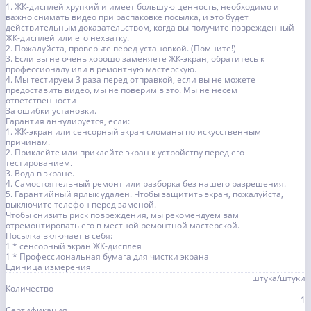
1. ЖК-дисплей хрупкий и имеет большую ценность, необходимо и
важно снимать видео при распаковке посылка, и это будет
действительным доказательством, когда вы получите поврежденный
ЖК-дисплей или его нехватку.
2. Пожалуйста, проверьте перед установкой. (Помните!)
3. Если вы не очень хорошо заменяете ЖК-экран, обратитесь к
профессионалу или в ремонтную мастерскую.
4. Мы тестируем 3 раза перед отправкой, если вы не можете
предоставить видео, мы не поверим в это. Мы не несем
ответственности
За ошибки установки.
Гарантия аннулируется, если:
1. ЖК-экран или сенсорный экран сломаны по искусственным
причинам.
2. Приклейте или приклейте экран к устройству перед его
тестированием.
3. Вода в экране.
4. Самостоятельный ремонт или разборка без нашего разрешения.
5. Гарантийный ярлык удален. Чтобы защитить экран, пожалуйста,
выключите телефон перед заменой.
Чтобы снизить риск повреждения, мы рекомендуем вам
отремонтировать его в местной ремонтной мастерской.
Посылка включает в себя:
1 * сенсорный экран ЖК-дисплея
1 * Профессиональная бумага для чистки экрана
Единица измерения
штука/штуки
Количество
1
Сертификация