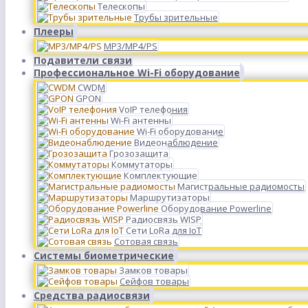
Телескопы
Трубы зрительные
Плееры
MP3/MP4/PS
Подавители связи
Профессиональное Wi-Fi оборудование
CWDM
GPON
VoIP телефония
Wi-Fi антенны
Wi-Fi оборудование
Видеонаблюдение
Грозозащита
Коммутаторы
Комплектующие
Магистральные радиомосты
Маршрутизаторы
Оборудование Powerline
Радиосвязь WISP
Сети LoRa для IoT
Сотовая связь
Системы биометрические
Замков товары
Сейфов товары
Средства радиосвязи