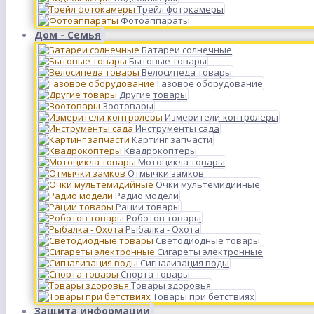
Трейл фотокамеры
Фотоаппараты
Дом - Семья
Батареи солнечные
Бытовые товары
Велосипеда товары
Газовое оборудование
Другие товары
Зоотовары
Измерители-контролеры
Инструменты сада
Картинг запчасти
Квадрокоптеры
Мотоцикла товары
Отмычки замков
Очки мультемидийные
Радио модели
Рации товары
Роботов товары
Рыбалка - Охота
Светодиодные товары
Сигареты электронные
Сигнализация воды
Спорта товары
Товары здоровья
Товары при бетствиях
Защита информации