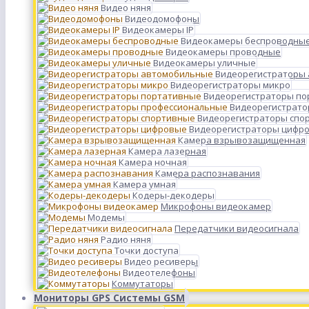
Видео няня
Видеодомофоны
Видеокамеры IP
Видеокамеры беспроводны
Видеокамеры проводные
Видеокамеры уличные
Видеорегистраторы
Видеорегистраторы микро
Видеорегистраторы п
Видеорегистрато
Видеорегистраторы спо
Видеорегистраторы цифр
Камера взрывозащищенная
Камера лазерная
Камера ночная
Камера распознавания
Камера умная
Кодеры-декодеры
Микрофоны видеокамер
Модемы
Передатчики видеосигнала
Радио няня
Точки доступа
Видео ресиверы
Видеотелефоны
Коммутаторы
Мониторы GPS Системы GSM