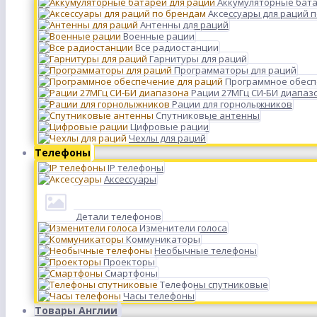
Аккумуляторные бата
Аксессуары для раций 
Антенны для раций
Военные рации
Все радиостанции
Гарнитуры для раций
Программаторы для раций
Программное обесп
Рации 27МГц СИ-БИ диапаз
Рации для горнолыжников
Спутниковые антенны
Цифровые рации
Чехлы для раций
Телефоны
IP телефоны
Аксессуары
Детали телефонов
Изменители голоса
Коммуникаторы
Необычные телефоны
Проекторы
Смартфоны
Телефоны спутниковые
Часы телефоны
Товары Англии