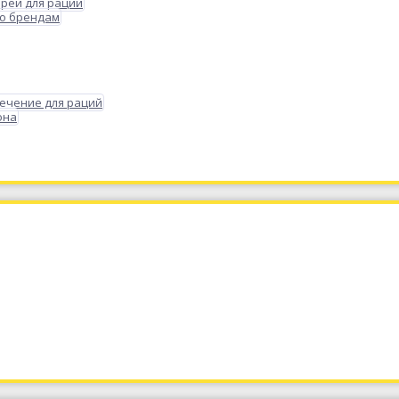
реи для раций
по брендам
ечение для раций
она