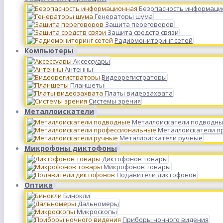
Безопасность информаци
Генераторы шума
Защита переговоров
Защита средств связи
Радиомониторинг сетей
Компьютеры
Аксессуары
Антенны
Видеорегистраторы
Планшеты
Платы видеозахвата
Системы зрения
Металлоискатели
Металлоискатели подводн
Металлоискатели п
Металлоискатели ручные
Микрофоны диктофоны
Диктофонов товары
Микрофонов товары
Подавители диктофонов
Оптика
Бинокли
Дальномеры
Микроскопы
Приборы ночного видения