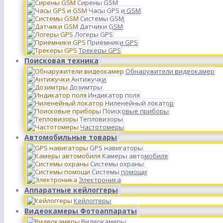
Сирены GSM
Часы GPS и GSM
Системы GSM
Датчики GSM
Логеры GPS
Приёмники GPS
Трекеры GPS
Поисковая техника
Обнаружители видеокамер
Антижучки
Дозимтры
Индикатор поля
Ниленейный локатор
Поисковые приборы
Тепловизоры
Частотомеры
Автомобильные товары
GPS навигаторы
Камеры автомобиля
Системы охраны
Системы помощи
Электроника
Аппаратные кейлоггеры
Кейлоггеры
Видеокамеры Фотоаппараты
Видеокамеры