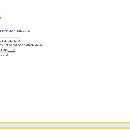
е
 автомобильные
ортативные
ры профессиональные
ртивные
овые