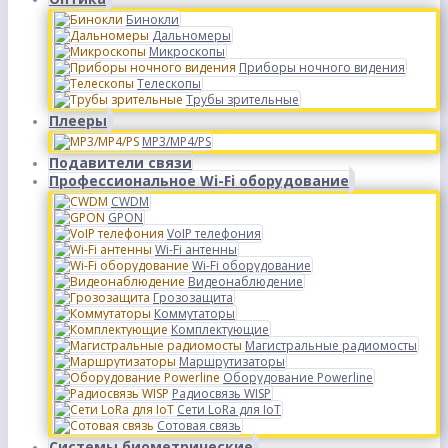
Бинокли
Дальномеры
Микроскопы
Приборы ночного видения
Телескопы
Трубы зрительные
Плееры
MP3/MP4/PS
Подавители связи
Профессиональное Wi-Fi оборудование
CWDM
GPON
VoIP телефония
Wi-Fi антенны
Wi-Fi оборудование
Видеонаблюдение
Грозозащита
Коммутаторы
Комплектующие
Магистральные радиомосты
Маршрутизаторы
Оборудование Powerline
Радиосвязь WISP
Сети LoRa для IoT
Сотовая связь
Системы биометрические