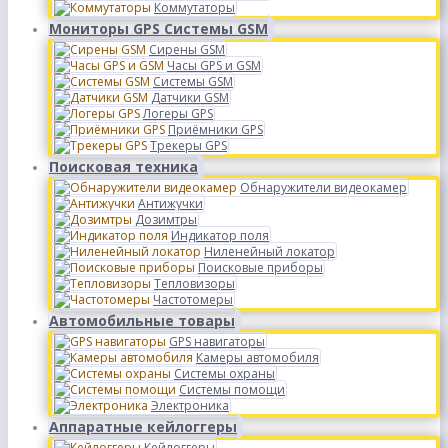
Коммутаторы
Мониторы GPS Системы GSM
Сирены GSM
Часы GPS и GSM
Системы GSM
Датчики GSM
Логеры GPS
Приёмники GPS
Трекеры GPS
Поисковая техника
Обнаружители видеокамер
Антижучки
Дозимтры
Индикатор поля
Ниленейный локатор
Поисковые приборы
Тепловизоры
Частотомеры
Автомобильные товары
GPS навигаторы
Камеры автомобиля
Системы охраны
Системы помощи
Электроника
Аппаратные кейлоггеры
Кейлоггеры