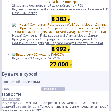
28 куранты беспроводной дверной звонок IP68
Водонепроницаемы Дистанционное Управление Приемник LED
Flash - UK штекер
8 383
₽
Новый Солнечная F ake камера Wall Лампа, Motion Датчик
Вращающийся на 180 градусов Водонепроницаемы IP65
Солнечная Led Lights для Сад Yard Garage Driveway Стена Пат
8 992
₽
Видео очки 3D модель EVG920W
27 000
₽
Будьте в курсе!
Новости, обзоры и акции
ПОДПИСАТЬСЯ
Новости
Все новости
Электрический резчик Husqvarna K 3000 Electric со
21 декабря 2016
скидкой!
Теперь в нашем магазине представлен новый
25 сентября 2016
бренд инструмента ATORCH