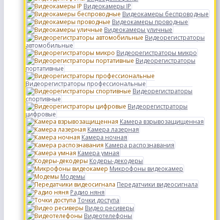
Видеокамеры IP
Видеокамеры беспроводные
Видеокамеры проводные
Видеокамеры уличные
Видеорегистраторы
автомобильные
Видеорегистраторы микро
Видеорегистраторы
портативные
Видеорегистраторы профессиональные
Видеорегистраторы
спортивные
Видеорегистраторы
цифровые
Камера взрывозащищенная
Камера лазерная
Камера ночная
Камера распознавания
Камера умная
Кодеры-декодеры
Микрофоны видеокамер
Модемы
Передатчики видеосигнала
Радио няня
Точки доступа
Видео ресиверы
Видеотелефоны