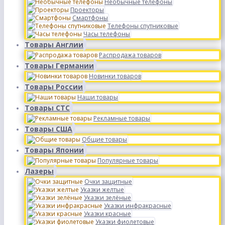
Необычные телефоны
Проекторы
Смартфоны
Телефоны спутниковые
Часы телефоны
Товары Англии
Распродажа товаров
Товары Германии
Новинки товаров
Товары России
Наши товары
Товары СТС
Рекламные товары
Товары США
Общие товары
Товары Японии
Популярные товары
Лазеры
Очки защитные
Указки желтые
Указки зелёные
Указки инфракрасные
Указки красные
Указки фиолетовые