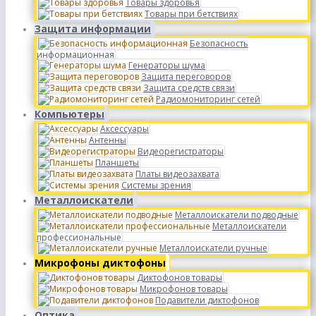
Товары здоровья
Товары при бетствиях
Защита информации
Безопасность
информационная
Генераторы шума
Защита переговоров
Защита средств связи
Радиомониторинг сетей
Компьютеры
Аксессуары
Антенны
Видеорегистраторы
Планшеты
Платы видеозахвата
Системы зрения
Металлоискатели
Металлоискатели подводные
Металлоискатели
профессиональные
Металлоискатели ручные
Микрофоны диктофоны
Диктофонов товары
Микрофонов товары
Подавители диктофонов
Оптика