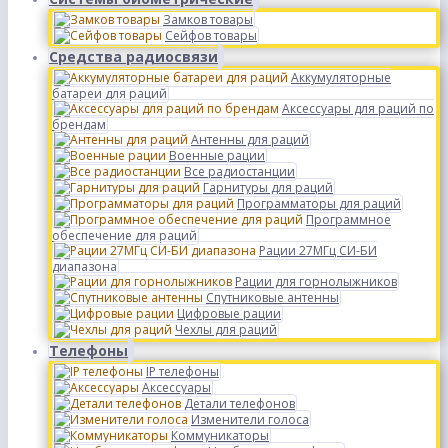
Замков товары
Сейфов товары
Средства радиосвязи
Аккумуляторные
батареи для раций
Аксессуары для раций по
брендам
Антенны для раций
Военные рации
Все радиостанции
Гарнитуры для раций
Программаторы для раций
Программное
обеспечение для раций
Рации 27МГц СИ-БИ
диапазона
Рации для горнолыжников
Спутниковые антенны
Цифровые рации
Чехлы для раций
Телефоны
IP телефоны
Аксессуары
Детали телефонов
Изменители голоса
Коммуникаторы