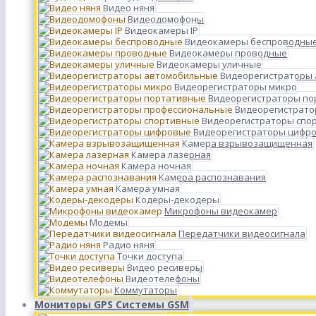
Видео няня
Видеодомофоны
Видеокамеры IP
Видеокамеры беспроводны
Видеокамеры проводные
Видеокамеры уличные
Видеорегистраторы
Видеорегистраторы микро
Видеорегистраторы п
Видеорегистрато
Видеорегистраторы спо
Видеорегистраторы цифр
Камера взрывозащищенная
Камера лазерная
Камера ночная
Камера распознавания
Камера умная
Кодеры-декодеры
Микрофоны видеокамер
Модемы
Передатчики видеосигнала
Радио няня
Точки доступа
Видео ресиверы
Видеотелефоны
Коммутаторы
Мониторы GPS Системы GSM