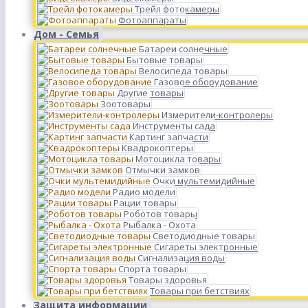
Трейл фотокамеры
Фотоаппараты
Дом - Семья
Батареи солнечные
Бытовые товары
Велосипеда товары
Газовое оборудование
Другие товары
Зоотовары
Измерители-контролеры
Инструменты сада
Картинг запчасти
Квадрокоптеры
Мотоцикла товары
Отмычки замков
Очки мультемидийные
Радио модели
Рации товары
Роботов товары
Рыбалка - Охота
Светодиодные товары
Сигареты электронные
Сигнализация воды
Спорта товары
Товары здоровья
Товары при бетствиях
Защита информации