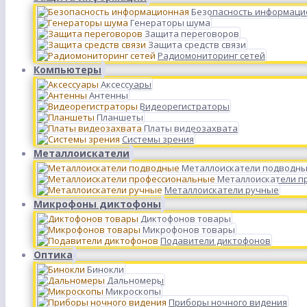
Безопасность информаци
Генераторы шума
Защита переговоров
Защита средств связи
Радиомониторинг сетей
Компьютеры
Аксессуары
Антенны
Видеорегистраторы
Планшеты
Платы видеозахвата
Системы зрения
Металлоискатели
Металлоискатели подводн
Металлоискатели п
Металлоискатели ручные
Микрофоны диктофоны
Диктофонов товары
Микрофонов товары
Подавители диктофонов
Оптика
Бинокли
Дальномеры
Микроскопы
Приборы ночного видения