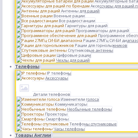
Аккумуляторные бата
Аксессуары для раций 
Антенны для раций
Военные рации
Все радиостанции
Гарнитуры для раций
Программаторы для раций
Программное обесп
Рации 27МГц СИ-БИ диапаз
Рации для горнолыжников
Спутниковые антенны
Цифровые рации
Чехлы для раций
Телефоны
IP телефоны
Аксессуары
Детали телефонов
Изменители голоса
Коммуникаторы
Необычные телефоны
Проекторы
Смартфоны
Телефоны спутниковые
Часы телефоны
Товары Англии