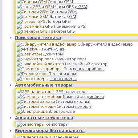
Сирены GSM
Часы GPS и GSM
Системы GSM
Датчики GSM
Логеры GPS
Приёмники GPS
Трекеры GPS
Поисковая техника
Обнаружители видеокамер
Антижучки
Дозимтры
Индикатор поля
Ниленейный локатор
Поисковые приборы
Тепловизоры
Частотомеры
Автомобильные товары
GPS навигаторы
Камеры автомобиля
Системы охраны
Системы помощи
Электроника
Аппаратные кейлоггеры
Кейлоггеры
Видеокамеры Фотоаппараты
Видеокамеры