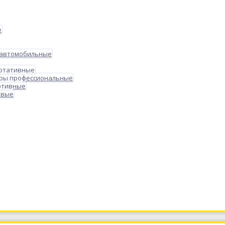
е
 автомобильные
ортативные
ры профессиональные
ртивные
овые