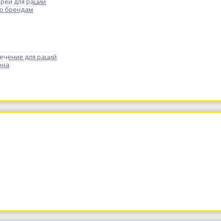
реи для раций
по брендам
ечение для раций
она