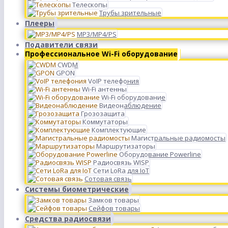
Телескопы
Трубы зрительные
Плееры
MP3/MP4/PS
Подавители связи
Профессиональное Wi-Fi оборудование
CWDM
GPON
VoIP телефония
Wi-Fi антенны
Wi-Fi оборудование
Видеонаблюдение
Грозозащита
Коммутаторы
Комплектующие
Магистральные радиомосты
Маршрутизаторы
Оборудование Powerline
Радиосвязь WISP
Сети LoRa для IoT
Сотовая связь
Системы биометрические
Замков товары
Сейфов товары
Средства радиосвязи