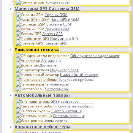
Коммутаторы
Мониторы GPS Системы GSM
Сирены GSM
Часы GPS и GSM
Системы GSM
Датчики GSM
Логеры GPS
Приёмники GPS
Трекеры GPS
Поисковая техника
Обнаружители видеокамер
Антижучки
Дозимтры
Индикатор поля
Ниленейный локатор
Поисковые приборы
Тепловизоры
Частотомеры
Автомобильные товары
GPS навигаторы
Камеры автомобиля
Системы охраны
Системы помощи
Электроника
Аппаратные кейлоггеры
Кейлоггеры