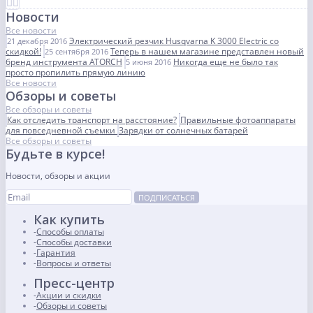
Новости
Все новости
Электрический резчик Husqvarna K 3000 Electric со
21 декабря 2016
скидкой!
Теперь в нашем магазине представлен новый
25 сентября 2016
бренд инструмента ATORCH
Никогда еще не было так
5 июня 2016
просто пропилить прямую линию
Все новости
Обзоры и советы
Все обзоры и советы
Как отследить транспорт на расстояние?
Правильные фотоаппараты
для повседневной съемки
Зарядки от солнечных батарей
Все обзоры и советы
Будьте в курсе!
Новости, обзоры и акции
ПОДПИСАТЬСЯ
Как купить
Способы оплаты
Способы доставки
Гарантия
Вопросы и ответы
Пресс-центр
Акции и скидки
Обзоры и советы