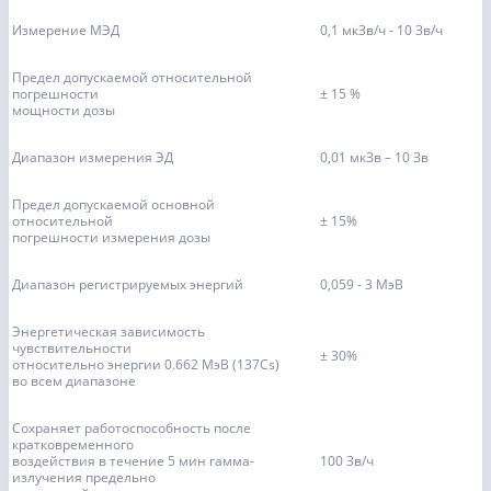
Измерение МЭД
0,1 мкЗв/ч - 10 Зв/ч
Предел допускаемой относительной
погрешности
± 15 %
мощности дозы
Диапазон измерения ЭД
0,01 мкЗв – 10 Зв
Предел допускаемой основной
относительной
± 15%
погрешности измерения дозы
Диапазон регистрируемых энергий
0,059 - 3 МэВ
Энергетическая зависимость
чувствительности
± 30%
относительно энергии 0.662 МэВ (137Cs)
во всем диапазоне
Сохраняет работоспособность после
кратковременного
воздействия в течение 5 мин гамма-
100 Зв/ч
излучения предельно