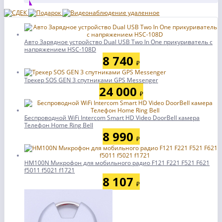
Авто Зарядное устройство Dual USB Two In One прикуриватель с
напряжением HSC-108D
8 740
₽
Трекер SOS GEN 3 спутниками GPS Messenger
24 000
₽
Беспроводной WiFi Intercom Smart HD Video DoorBell камера
Телефон Home Ring Bell
8 990
₽
HM100N Микрофон для мобильного радио F121 F221 F521 F621
f5011 f5021 f1721
8 107
₽