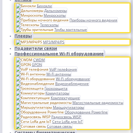
Бинокли
Дальномеры
Микроскопы
Приборы ночного видения
Телескопы
Трубы зрительные
Плееры
MP3/MP4/PS
Подавители связи
Профессиональное Wi-Fi оборудование
CWDM
GPON
VoIP телефония
Wi-Fi антенны
Wi-Fi оборудование
Видеонаблюдение
Грозозащита
Коммутаторы
Комплектующие
Магистральные радиомосты
Маршрутизаторы
Оборудование Powerline
Радиосвязь WISP
Сети LoRa для IoT
Сотовая связь
Системы биометрические