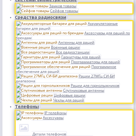
Замков товары
Сейфов товары
Средства радиосвязи
Аккумуляторные
батареи для раций
Аксессуары для раций по
брендам
Антенны для раций
Военные рации
Все радиостанции
Гарнитуры для раций
Программаторы для раций
Программное
обеспечение для раций
Рации 27МГц СИ-БИ
диапазона
Рации для горнолыжников
Спутниковые антенны
Цифровые рации
Чехлы для раций
Телефоны
IP телефоны
Аксессуары
Детали телефонов