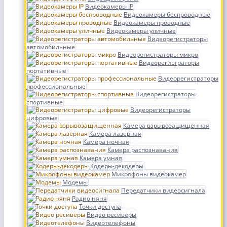
Видеокамеры IP
Видеокамеры беспроводные
Видеокамеры проводные
Видеокамеры уличные
Видеорегистраторы
автомобильные
Видеорегистраторы микро
Видеорегистраторы
портативные
Видеорегистраторы
профессиональные
Видеорегистраторы
спортивные
Видеорегистраторы
цифровые
Камера взрывозащищенная
Камера лазерная
Камера ночная
Камера распознавания
Камера умная
Кодеры-декодеры
Микрофоны видеокамер
Модемы
Передатчики видеосигнала
Радио няня
Точки доступа
Видео ресиверы
Видеотелефоны