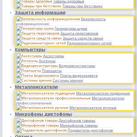
Товары здоровья
Товары при бетствиях
Защита информации
Безопасность
информационная
Генераторы шума
Защита переговоров
Защита средств связи
Радиомониторинг сетей
Компьютеры
Аксессуары
Антенны
Видеорегистраторы
Планшеты
Платы видеозахвата
Системы зрения
Металлоискатели
Металлоискатели подводные
Металлоискатели
профессиональные
Металлоискатели ручные
Микрофоны диктофоны
Диктофонов товары
Микрофонов товары
Подавители диктофонов
Оптика