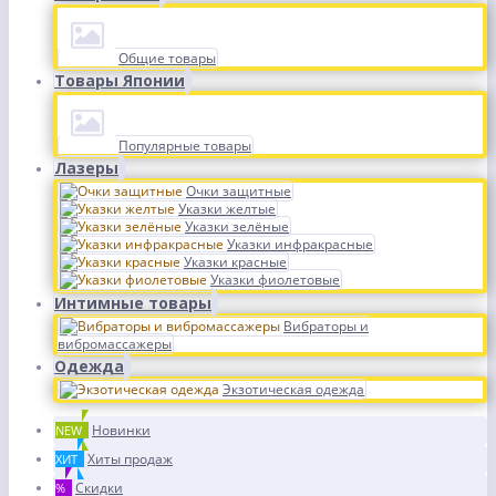
Общие товары
Товары Японии
Популярные товары
Лазеры
Очки защитные
Указки желтые
Указки зелёные
Указки инфракрасные
Указки красные
Указки фиолетовые
Интимные товары
Вибраторы и
вибромассажеры
Одежда
Экзотическая одежда
Новинки
NEW
Хиты продаж
ХИТ
Скидки
%