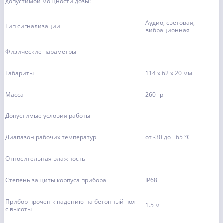
допустимой мощности дозы:
Аудио, световая,
Тип сигнализации
вибрационная
Физические параметры
Габариты
114 x 62 x 20 мм
Масса
260 гр
Допустимые условия работы
Диапазон рабочих температур
от -30 до +65 °C
Относительная влажность
Степень защиты корпуса прибора
IP68
Прибор прочен к падению на бетонный пол
1.5 м
с высоты