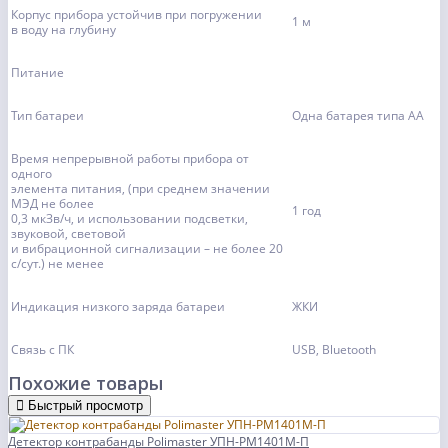
Корпус прибора устойчив при погружении
1 м
в воду на глубину
Питание
Тип батареи
Одна батарея типа АА
Время непрерывной работы прибора от
одного
элемента питания, (при среднем значении
МЭД не более
1 год
0,3 мкЗв/ч, и использовании подсветки,
звуковой, световой
и вибрационной сигнализации – не более 20
c/сут.) не менее
Индикация низкого заряда батареи
ЖКИ
Связь с ПК
USB, Bluetooth
Похожие товары
Быстрый просмотр
Детектор контрабанды Polimaster УПН-РМ1401М-П