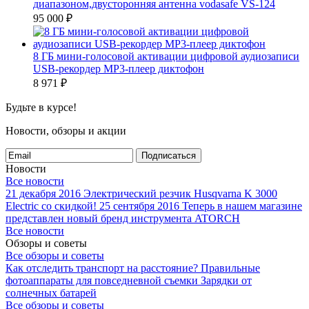
диапазоном,двусторонняя антенна vodasafe VS-124
95 000
₽
8 ГБ мини-голосовой активации цифровой аудиозаписи
USB-рекордер MP3-плеер диктофон
8 971
₽
Будьте в курсе!
Новости, обзоры и акции
Подписаться
Новости
Все новости
21 декабря 2016
Электрический резчик Husqvarna K 3000
Electric со скидкой!
25 сентября 2016
Теперь в нашем магазине
представлен новый бренд инструмента ATORCH
Все новости
Обзоры и советы
Все обзоры и советы
Как отследить транспорт на расстояние?
Правильные
фотоаппараты для повседневной съемки
Зарядки от
солнечных батарей
Все обзоры и советы