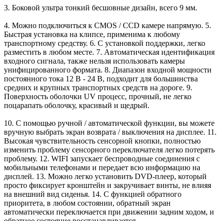
3. Боковой ультра тонкий бесшовные дизайн, всего 9 мм.
4. Можно подключиться к CMOS / CCD камере напрямую.
5.
Быстрая установка на клипсе, применима к любому
транспортному средству.
6. С установкой поддержки, легко
разместить в любом месте.
7. Автоматическая идентификация
входного сигнала, также нельзя использовать камеры
унифицированного формата.
8. Диапазон входной мощности
постоянного тока 12 В - 24 В, подходит для большинства
средних и крупных транспортных средств на дороге.
9.
Поверхность оболочки UV процесс, прочный, не легко
поцарапать оболочку, красивый и щедрый.
10. С помощью ручной / автоматической функции, вы можете
вручную выбрать экран возврата / выключения на дисплее.
11.
Высокая чувствительность сенсорной кнопки, полностью
изменить проблему сенсорного переключателя легко потерять
проблему.
12. WIFI запускает беспроводные соединения с
мобильными телефонами и передает всю информацию на
дисплей.
13. Можно легко установить DVD-плеер, который
просто фиксирует кронштейн и закручивает винты, не влияя
на внешний вид сиденья.
14. С функцией обратного
приоритета, в любом состоянии, обратный экран
автоматически переключается при движении задним ходом, и
обратное состояние восстанавливается.