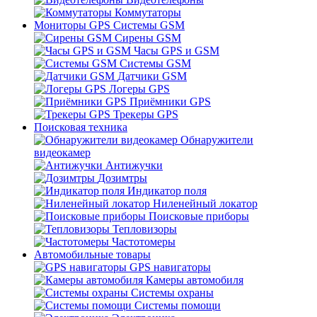
Коммутаторы
Мониторы GPS Системы GSM
Сирены GSM
Часы GPS и GSM
Системы GSM
Датчики GSM
Логеры GPS
Приёмники GPS
Трекеры GPS
Поисковая техника
Обнаружители
видеокамер
Антижучки
Дозимтры
Индикатор поля
Ниленейный локатор
Поисковые приборы
Тепловизоры
Частотомеры
Автомобильные товары
GPS навигаторы
Камеры автомобиля
Системы охраны
Системы помощи