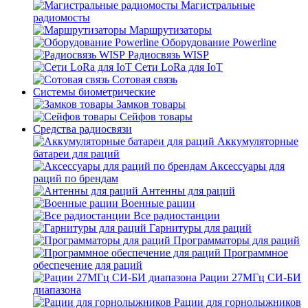
Магистральные
радиомосты
Маршрутизаторы
Оборудование Powerline
Радиосвязь WISP
Сети LoRa для IoT
Сотовая связь
Системы биометрические
Замков товары
Сейфов товары
Средства радиосвязи
Аккумуляторные
батареи для раций
Аксессуары для
раций по брендам
Антенны для раций
Военные рации
Все радиостанции
Гарнитуры для раций
Программаторы для раций
Программное
обеспечение для раций
Рации 27МГц СИ-БИ
диапазона
Рации для горнолыжников