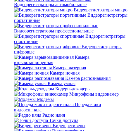
Видеорегистраторы автомобильные
Видеорегистраторы микро
Видеорегистраторы
портативные
Видеорегистраторы профессиональные
Видеорегистраторы
спортивные
Видеорегистраторы
цифровые
Камера
взрывозащищенная
Камера лазерная
Камера ночная
Камера распознавания
Камера умная
Кодеры-декодеры
Микрофоны видеокамер
Модемы
Передатчики
видеосигнала
Радио няня
Точки доступа
Видео ресиверы
Видеотелефоны