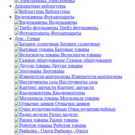
Электроника
Аппаратные кейлоггеры
Кейлоггеры
Видеокамеры Фотоаппараты
Видеокамеры
Трейл фотокамеры
Фотоаппараты
Дом - Семья
Батареи солнечные
Бытовые товары
Велосипеда товары
Газовое оборудование
Другие товары
Зоотовары
Измерители-контролеры
Инструменты сада
Картинг запчасти
Квадрокоптеры
Мотоцикла товары
Отмычки замков
Очки мультемидийные
Радио модели
Рации товары
Роботов товары
Рыбалка - Охота