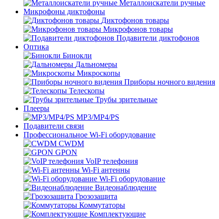
Металлоискатели ручные
Микрофоны диктофоны
Диктофонов товары
Микрофонов товары
Подавители диктофонов
Оптика
Бинокли
Дальномеры
Микроскопы
Приборы ночного видения
Телескопы
Трубы зрительные
Плееры
MP3/MP4/PS
Подавители связи
Профессиональное Wi-Fi оборудование
CWDM
GPON
VoIP телефония
Wi-Fi антенны
Wi-Fi оборудование
Видеонаблюдение
Грозозащита
Коммутаторы
Комплектующие