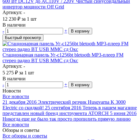
600 Вт DC12V до AC110V / 220V Чистый синусоидальный
инвертор мощности Off Grid
Артикул: -
12 230
₽
за 1 шт
В наличии
-
+
В корзину
Быстрый просмотр
Стационарная панель Уг-c1256bt bletooth MP3-плеер FM
стерео радио BT USB ММС сд Окс
Артикул: -
5 275
₽
за 1 шт
В наличии
-
+
В корзину
Новости
Все новости
21 декабря 2016
Электрический резчик Husqvarna K 3000
Electric со скидкой!
25 сентября 2016
Теперь в нашем магазине
представлен новый бренд инструмента ATORCH
5 июня 2016
Никогда еще не было так просто пропилить прямую линию
Все новости
Обзоры и советы
Все обзоры и советы