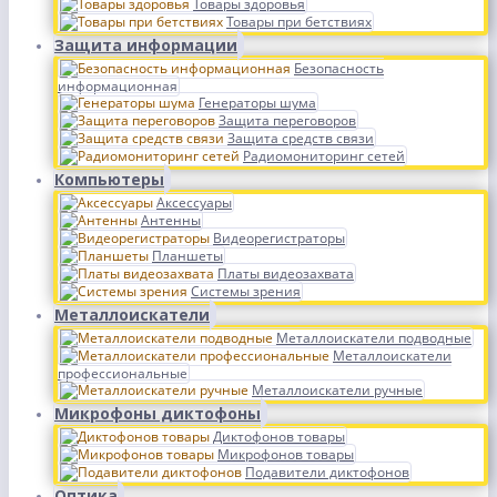
Товары здоровья
Товары при бетствиях
Защита информации
Безопасность
информационная
Генераторы шума
Защита переговоров
Защита средств связи
Радиомониторинг сетей
Компьютеры
Аксессуары
Антенны
Видеорегистраторы
Планшеты
Платы видеозахвата
Системы зрения
Металлоискатели
Металлоискатели подводные
Металлоискатели
профессиональные
Металлоискатели ручные
Микрофоны диктофоны
Диктофонов товары
Микрофонов товары
Подавители диктофонов
Оптика