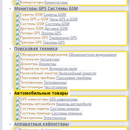
Коммутаторы
Мониторы GPS Системы GSM
Сирены GSM
Часы GPS и GSM
Системы GSM
Датчики GSM
Логеры GPS
Приёмники GPS
Трекеры GPS
Поисковая техника
Обнаружители видеокамер
Антижучки
Дозимтры
Индикатор поля
Ниленейный локатор
Поисковые приборы
Тепловизоры
Частотомеры
Автомобильные товары
GPS навигаторы
Камеры автомобиля
Системы охраны
Системы помощи
Электроника
Аппаратные кейлоггеры
Кейлоггеры