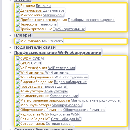
Бинокли
Дальномеры
Микроскопы
Приборы ночного видения
Телескопы
Трубы зрительные
Плееры
MP3/MP4/PS
Подавители связи
Профессиональное Wi-Fi оборудование
CWDM
GPON
VoIP телефония
Wi-Fi антенны
Wi-Fi оборудование
Видеонаблюдение
Грозозащита
Коммутаторы
Комплектующие
Магистральные радиомосты
Маршрутизаторы
Оборудование Powerline
Радиосвязь WISP
Сети LoRa для IoT
Сотовая связь
Системы биометрические