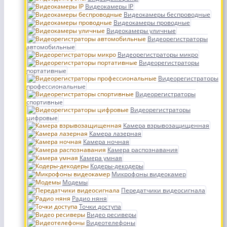
Видеокамеры IP
Видеокамеры беспроводные
Видеокамеры проводные
Видеокамеры уличные
Видеорегистраторы
автомобильные
Видеорегистраторы микро
Видеорегистраторы
портативные
Видеорегистраторы
профессиональные
Видеорегистраторы
спортивные
Видеорегистраторы
цифровые
Камера взрывозащищенная
Камера лазерная
Камера ночная
Камера распознавания
Камера умная
Кодеры-декодеры
Микрофоны видеокамер
Модемы
Передатчики видеосигнала
Радио няня
Точки доступа
Видео ресиверы
Видеотелефоны