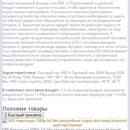
белый сигнальный фонарь или SOS.
3. Портативный и удобный:
продукт компактен и достаточно мал, чтобы хранить в перчаточном
ящике вашего автомобиля. Постоянное наличие портативного
пускового устройства обеспечит вам отсутствие необходимости ждать
на обочине дороги или обращаться за помощью из-за разряженной
батареи.
4. Защитная защита: продукт имеет встроенную защиту от
коротких замыканий, перегрева, переполюсовки, перегрузки по току,
низкого / высокого напряжения и перегрузки по напряжению.
5.
Отличное удобство для ваших потребностей: автомобильный пусковой
механизм оснащен большим дисплеем LCD с числовым выходом
батареи и процентом расхода заряда батареи, поэтому его легко читать
и он предотвращает разрядку батареи. Светильники LED обеспечивают
вашу безопасность в случае нахождения в темноте, а встроенный
компас ведет вас в правильном направлении, когда вы потерялись на
открытом воздухе.
Характеристики:
Пиковый ток: 400 А
Пусковой ток: 200А
Выход USB:
5V-2A
Вход: 5V2A
Размер: 160 * 80 * 28 мм
Выходная мощность: 10 Вт
Вес: 950 г
Срок службы: 2000 + раз
Рабочая температура: -30 ℃ -80 ℃
В комплект поставки входят:
1 X На открытом воздухе автомобиль
аварийного пуска
1 X Обновление линии зажима аккумулятора
1 X USB
1 х ящик для хранения
Похожие товары
Быстрый просмотр
GPS Навигация 1080p hd 2din автомобиля стерео dvd плеер bluetooth