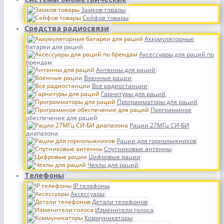
Замков товары
Сейфов товары
Средства радиосвязи
Аккумуляторные
батареи для раций
Аксессуары для раций по
брендам
Антенны для раций
Военные рации
Все радиостанции
Гарнитуры для раций
Программаторы для раций
Программное
обеспечение для раций
Рации 27МГц СИ-БИ
диапазона
Рации для горнолыжников
Спутниковые антенны
Цифровые рации
Чехлы для раций
Телефоны
IP телефоны
Аксессуары
Детали телефонов
Изменители голоса
Коммуникаторы