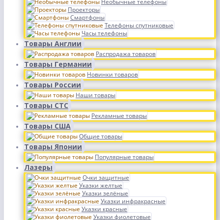
Необычные телефоны
Проекторы
Смартфоны
Телефоны спутниковые
Часы телефоны
Товары Англии
Распродажа товаров
Товары Германии
Новинки товаров
Товары России
Наши товары
Товары СТС
Рекламные товары
Товары США
Общие товары
Товары Японии
Популярные товары
Лазеры
Очки защитные
Указки желтые
Указки зелёные
Указки инфракрасные
Указки красные
Указки фиолетовые