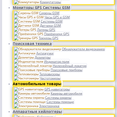
Коммутаторы
Мониторы GPS Системы GSM
Сирены GSM
Часы GPS и GSM
Системы GSM
Датчики GSM
Логеры GPS
Приёмники GPS
Трекеры GPS
Поисковая техника
Обнаружители видеокамер
Антижучки
Дозимтры
Индикатор поля
Ниленейный локатор
Поисковые приборы
Тепловизоры
Частотомеры
Автомобильные товары
GPS навигаторы
Камеры автомобиля
Системы охраны
Системы помощи
Электроника
Аппаратные кейлоггеры
Кейлоггеры