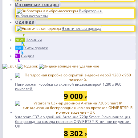
Интимные товары
Вибраторы и
вибромассажеры
Одежда
Экзотическая одежда
Новинки
NEW
Хиты продаж
ХИТ
Скидки
%
Папиросная коробка со скрытой видеокамерой 1280 x 960
пикселей.
9 000
₽
Vstarcam C37-ар двойной Антенна 720p Smart IP сигнализация
беспроводная камера протокол ONVIF RTSP IR ночное видение -
UK
8 302
₽