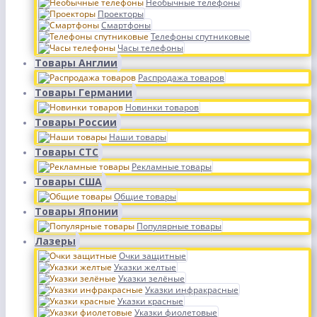
Необычные телефоны
Проекторы
Смартфоны
Телефоны спутниковые
Часы телефоны
Товары Англии
Распродажа товаров
Товары Германии
Новинки товаров
Товары России
Наши товары
Товары СТС
Рекламные товары
Товары США
Общие товары
Товары Японии
Популярные товары
Лазеры
Очки защитные
Указки желтые
Указки зелёные
Указки инфракрасные
Указки красные
Указки фиолетовые