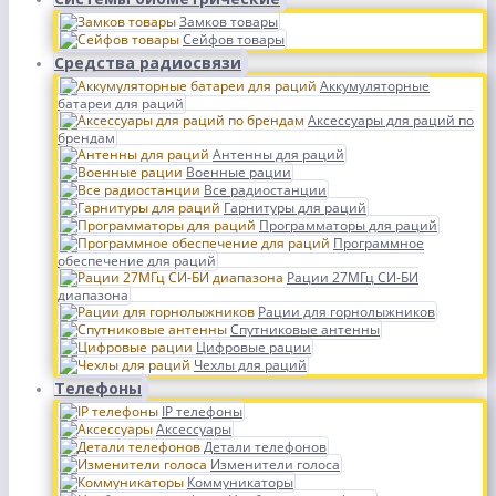
Замков товары
Сейфов товары
Средства радиосвязи
Аккумуляторные
батареи для раций
Аксессуары для раций по
брендам
Антенны для раций
Военные рации
Все радиостанции
Гарнитуры для раций
Программаторы для раций
Программное
обеспечение для раций
Рации 27МГц СИ-БИ
диапазона
Рации для горнолыжников
Спутниковые антенны
Цифровые рации
Чехлы для раций
Телефоны
IP телефоны
Аксессуары
Детали телефонов
Изменители голоса
Коммуникаторы