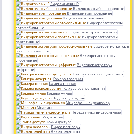
Видеокамеры IP
Видеокамеры беспроводные
Видеокамеры проводные
Видеокамеры уличные
Видеорегистраторы
автомобильные
Видеорегистраторы микро
Видеорегистраторы
портативные
Видеорегистраторы
профессиональные
Видеорегистраторы
спортивные
Видеорегистраторы
цифровые
Камера взрывозащищенная
Камера лазерная
Камера ночная
Камера распознавания
Камера умная
Кодеры-декодеры
Микрофоны видеокамер
Модемы
Передатчики видеосигнала
Радио няня
Точки доступа
Видео ресиверы
Видеотелефоны