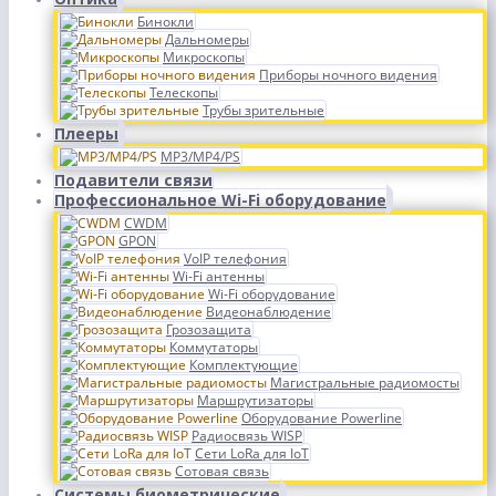
Бинокли
Дальномеры
Микроскопы
Приборы ночного видения
Телескопы
Трубы зрительные
Плееры
MP3/MP4/PS
Подавители связи
Профессиональное Wi-Fi оборудование
CWDM
GPON
VoIP телефония
Wi-Fi антенны
Wi-Fi оборудование
Видеонаблюдение
Грозозащита
Коммутаторы
Комплектующие
Магистральные радиомосты
Маршрутизаторы
Оборудование Powerline
Радиосвязь WISP
Сети LoRa для IoT
Сотовая связь
Системы биометрические