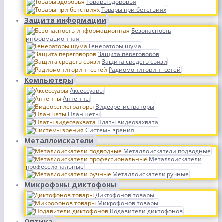
Товары здоровья
Товары при бетствиях
Защита информации
Безопасность
информационная
Генераторы шума
Защита переговоров
Защита средств связи
Радиомониторинг сетей
Компьютеры
Аксессуары
Антенны
Видеорегистраторы
Планшеты
Платы видеозахвата
Системы зрения
Металлоискатели
Металлоискатели подводные
Металлоискатели
профессиональные
Металлоискатели ручные
Микрофоны диктофоны
Диктофонов товары
Микрофонов товары
Подавители диктофонов
Оптика