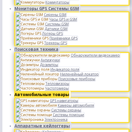
Коммутаторы
Мониторы GPS Системы GSM
Сирены GSM
Часы GPS и GSM
Системы GSM
Датчики GSM
Логеры GPS
Приёмники GPS
Трекеры GPS
Поисковая техника
Обнаружители видеокамер
Антижучки
Дозимтры
Индикатор поля
Ниленейный локатор
Поисковые приборы
Тепловизоры
Частотомеры
Автомобильные товары
GPS навигаторы
Камеры автомобиля
Системы охраны
Системы помощи
Электроника
Аппаратные кейлоггеры
Кейлоггеры