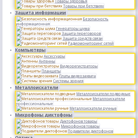
Товары здоровья
Товары при бетствиях
Защита информации
Безопасность
информационная
Генераторы шума
Защита переговоров
Защита средств связи
Радиомониторинг сетей
Компьютеры
Аксессуары
Антенны
Видеорегистраторы
Планшеты
Платы видеозахвата
Системы зрения
Металлоискатели
Металлоискатели подводные
Металлоискатели
профессиональные
Металлоискатели ручные
Микрофоны диктофоны
Диктофонов товары
Микрофонов товары
Подавители диктофонов
Оптика