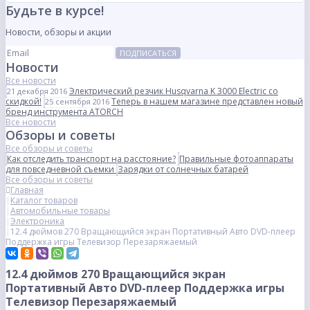
Будьте в курсе!
Новости, обзоры и акции
ПОДПИСАТЬСЯ
Новости
Все новости
Электрический резчик Husqvarna K 3000 Electric со
21 декабря 2016
скидкой!
Теперь в нашем магазине представлен новый
25 сентября 2016
бренд инструмента ATORCH
Все новости
Обзоры и советы
Все обзоры и советы
Как отследить транспорт на расстояние?
Правильные фотоаппараты
для повседневной съемки
Зарядки от солнечных батарей
Все обзоры и советы
Главная
Каталог товаров
Автомобильные товары
Электроника
12.4 дюймов 270 Вращающийся экран Портативный Авто DVD-плеер
Поддержка игры Телевизор Перезаряжаемый
12.4 дюймов 270 Вращающийся экран
Портативный Авто DVD-плеер Поддержка игры
Телевизор Перезаряжаемый