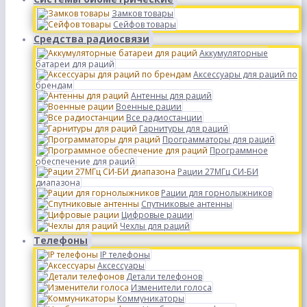
Замков товары
Сейфов товары
Средства радиосвязи
Аккумуляторные
батареи для раций
Аксессуары для раций по
брендам
Антенны для раций
Военные рации
Все радиостанции
Гарнитуры для раций
Программаторы для раций
Программное
обеспечение для раций
Рации 27МГц СИ-БИ
диапазона
Рации для горнолыжников
Спутниковые антенны
Цифровые рации
Чехлы для раций
Телефоны
IP телефоны
Аксессуары
Детали телефонов
Изменители голоса
Коммуникаторы