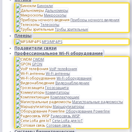
Бинокли
Дальномеры
Микроскопы
Приборы ночного видения
Телескопы
Трубы зрительные
Плееры
MP3/MP4/PS
Подавители связи
Профессиональное Wi-Fi оборудование
CWDM
GPON
VoIP телефония
Wi-Fi антенны
Wi-Fi оборудование
Видеонаблюдение
Грозозащита
Коммутаторы
Комплектующие
Магистральные радиомосты
Маршрутизаторы
Оборудование Powerline
Радиосвязь WISP
Сети LoRa для IoT
Сотовая связь
Системы биометрические