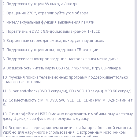
2. Поддержка функции AV выхода / ввода.
3. Вращение 270 °, отрегулируйте угол обзора.
4. Интеллектуальная функция выключения памяти.
5. Портативный DVD с 8,8-дюймовым экраном TFTLCD.
6. Встроенные стереодинамики, выход для наушников.
7. Поддержка функции игры, поддержка ТВ-функции.
8. Поддерживает воспроизведение настроек языка меню диска.
9. Возможность читать карту USB / SD / MS / MMC, игру CD-плеера.
10. Функция поиска телевизионных программ поддерживает только
аналоговые сигналы.
11. Super anti-shock (DVD 3 секунды), CD / VCD 10 секунд, MP3 90 секунд).
12. Совместимость с MP4, DVD, SVC, VCD, CD, CD-R / RW, MP3-дисками и т.
Д.
13. С интерфейсом USB2.0 можно подключить к мобильному жесткому
диску U диск, часы фильмов, послушать музыку.
14. Встроенная перезаряжаемая литиевая батарея большой емкости.
Удобно для наружного использования. С встроенным источником
питания для легкого использования на автомобиле.