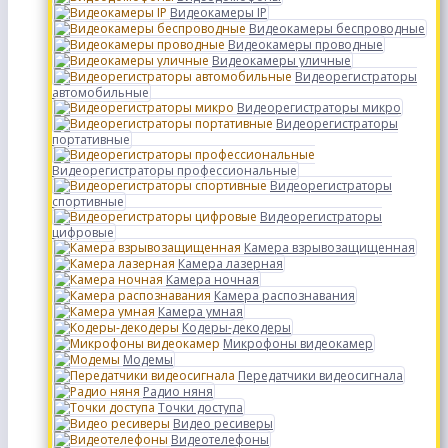
Видеокамеры IP
Видеокамеры беспроводные
Видеокамеры проводные
Видеокамеры уличные
Видеорегистраторы
автомобильные
Видеорегистраторы микро
Видеорегистраторы
портативные
Видеорегистраторы профессиональные
Видеорегистраторы
спортивные
Видеорегистраторы
цифровые
Камера взрывозащищенная
Камера лазерная
Камера ночная
Камера распознавания
Камера умная
Кодеры-декодеры
Микрофоны видеокамер
Модемы
Передатчики видеосигнала
Радио няня
Точки доступа
Видео ресиверы
Видеотелефоны