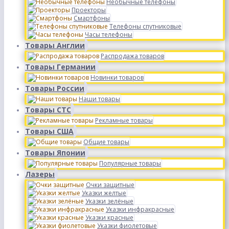
Необычные телефоны
Проекторы
Смартфоны
Телефоны спутниковые
Часы телефоны
Товары Англии
Распродажа товаров
Товары Германии
Новинки товаров
Товары России
Наши товары
Товары СТС
Рекламные товары
Товары США
Общие товары
Товары Японии
Популярные товары
Лазеры
Очки защитные
Указки желтые
Указки зелёные
Указки инфракрасные
Указки красные
Указки фиолетовые