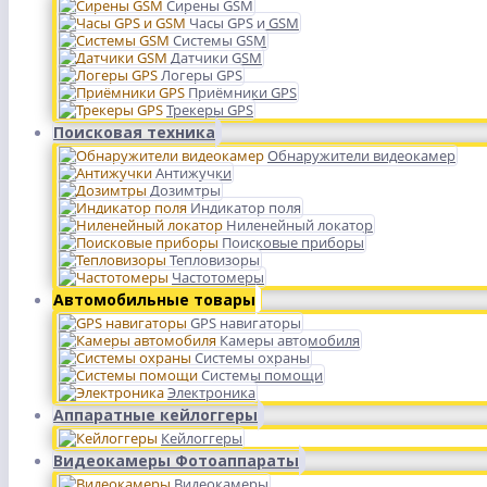
Сирены GSM
Часы GPS и GSM
Системы GSM
Датчики GSM
Логеры GPS
Приёмники GPS
Трекеры GPS
Поисковая техника
Обнаружители видеокамер
Антижучки
Дозимтры
Индикатор поля
Ниленейный локатор
Поисковые приборы
Тепловизоры
Частотомеры
Автомобильные товары
GPS навигаторы
Камеры автомобиля
Системы охраны
Системы помощи
Электроника
Аппаратные кейлоггеры
Кейлоггеры
Видеокамеры Фотоаппараты
Видеокамеры