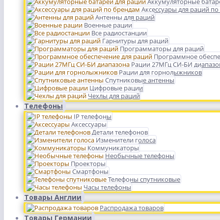
Аккумуляторные батар
Аксессуары для раций по
Антенны для раций
Военные рации
Все радиостанции
Гарнитуры для раций
Программаторы для раций
Программное обеспе
Рации 27МГц СИ-БИ диапазо
Рации для горнолыжников
Спутниковые антенны
Цифровые рации
Чехлы для раций
Телефоны
IP телефоны
Аксессуары
Детали телефонов
Изменители голоса
Коммуникаторы
Необычные телефоны
Проекторы
Смартфоны
Телефоны спутниковые
Часы телефоны
Товары Англии
Распродажа товаров
Товары Германии