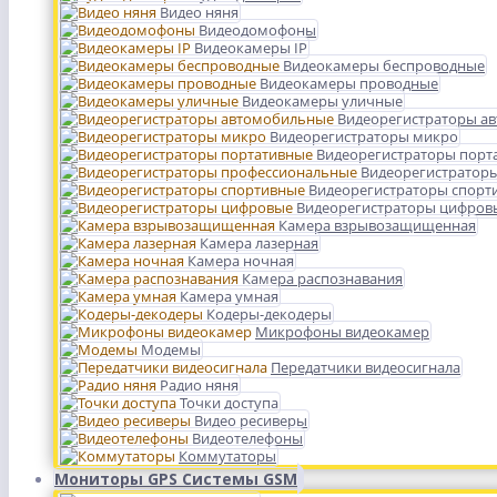
Видео няня
Видеодомофоны
Видеокамеры IP
Видеокамеры беспроводные
Видеокамеры проводные
Видеокамеры уличные
Видеорегистраторы а
Видеорегистраторы микро
Видеорегистраторы порт
Видеорегистратор
Видеорегистраторы спорт
Видеорегистраторы цифров
Камера взрывозащищенная
Камера лазерная
Камера ночная
Камера распознавания
Камера умная
Кодеры-декодеры
Микрофоны видеокамер
Модемы
Передатчики видеосигнала
Радио няня
Точки доступа
Видео ресиверы
Видеотелефоны
Коммутаторы
Мониторы GPS Системы GSM