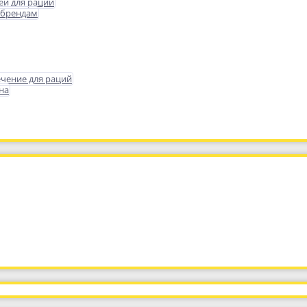
еи для раций
 брендам
чение для раций
на