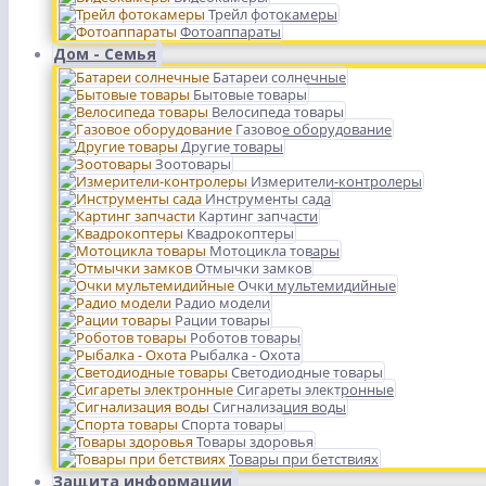
Трейл фотокамеры
Фотоаппараты
Дом - Семья
Батареи солнечные
Бытовые товары
Велосипеда товары
Газовое оборудование
Другие товары
Зоотовары
Измерители-контролеры
Инструменты сада
Картинг запчасти
Квадрокоптеры
Мотоцикла товары
Отмычки замков
Очки мультемидийные
Радио модели
Рации товары
Роботов товары
Рыбалка - Охота
Светодиодные товары
Сигареты электронные
Сигнализация воды
Спорта товары
Товары здоровья
Товары при бетствиях
Защита информации