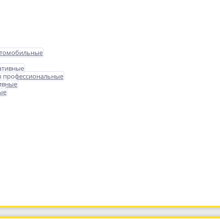
втомобильные
ативные
ы профессиональные
ивные
ые