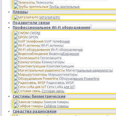
Телескопы
Трубы зрительные
Плееры
MP3/MP4/PS
Подавители связи
Профессиональное Wi-Fi оборудование
CWDM
GPON
VoIP телефония
Wi-Fi антенны
Wi-Fi оборудование
Видеонаблюдение
Грозозащита
Коммутаторы
Комплектующие
Магистральные радиомосты
Маршрутизаторы
Оборудование Powerline
Радиосвязь WISP
Сети LoRa для IoT
Сотовая связь
Системы биометрические
Замков товары
Сейфов товары
Средства радиосвязи