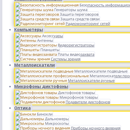
Безопасность информацио
Генераторы шума
Защита переговоров
Защита средств связи
Радиомониторинг сетей
Компьютеры
Аксессуары
Антенны
Видеорегистраторы
Планшеты
Платы видеозахвата
Системы зрения
Металлоискатели
Металлоискатели подводные
Металлоискатели пр
Металлоискатели ручные
Микрофоны диктофоны
Диктофонов товары
Микрофонов товары
Подавители диктофонов
Оптика
Бинокли
Дальномеры
Микроскопы
Приборы ночного видения