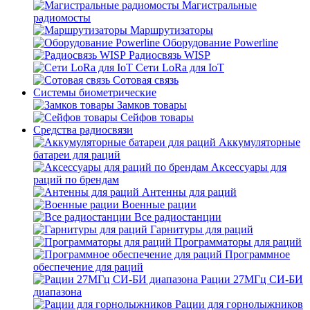
Магистральные
радиомосты
Маршрутизаторы
Оборудование Powerline
Радиосвязь WISP
Сети LoRa для IoT
Сотовая связь
Системы биометрические
Замков товары
Сейфов товары
Средства радиосвязи
Аккумуляторные
батареи для раций
Аксессуары для
раций по брендам
Антенны для раций
Военные рации
Все радиостанции
Гарнитуры для раций
Программаторы для раций
Программное
обеспечение для раций
Рации 27МГц СИ-БИ
диапазона
Рации для горнолыжников