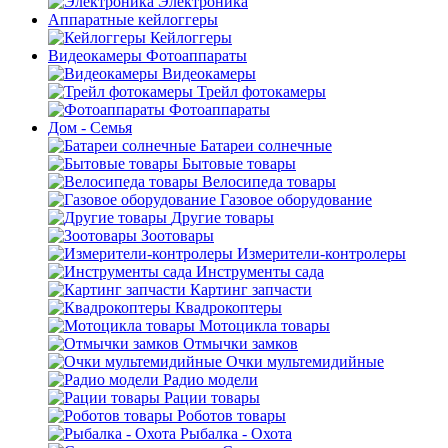
Электроника
Аппаратные кейлоггеры
Кейлоггеры
Видеокамеры Фотоаппараты
Видеокамеры
Трейл фотокамеры
Фотоаппараты
Дом - Семья
Батареи солнечные
Бытовые товары
Велосипеда товары
Газовое оборудование
Другие товары
Зоотовары
Измерители-контролеры
Инструменты сада
Картинг запчасти
Квадрокоптеры
Мотоцикла товары
Отмычки замков
Очки мультемидийные
Радио модели
Рации товары
Роботов товары
Рыбалка - Охота