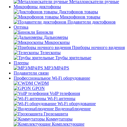
Металлоискатели ручные
Микрофоны диктофоны
Диктофонов товары
Микрофонов товары
Подавители диктофонов
Оптика
Бинокли
Дальномеры
Микроскопы
Приборы ночного видения
Телескопы
Трубы зрительные
Плееры
MP3/MP4/PS
Подавители связи
Профессиональное Wi-Fi оборудование
CWDM
GPON
VoIP телефония
Wi-Fi антенны
Wi-Fi оборудование
Видеонаблюдение
Грозозащита
Коммутаторы
Комплектующие