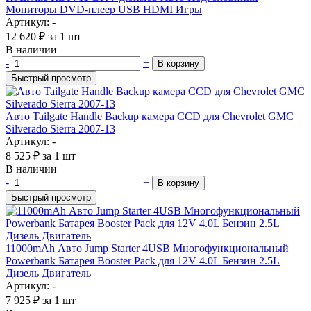
Мониторы DVD-плеер USB HDMI Игры
Артикул: -
12 620
₽
за 1 шт
В наличии
-
+
В корзину
Быстрый просмотр
Авто Tailgate Handle Backup камера CCD для Chevrolet GMC
Silverado Sierra 2007-13
Артикул: -
8 525
₽
за 1 шт
В наличии
-
+
В корзину
Быстрый просмотр
11000mAh Авто Jump Starter 4USB Многофункциональный
Powerbank Батарея Booster Pack для 12V 4.0L Бензин 2.5L
Дизель Двигатель
Артикул: -
7 925
₽
за 1 шт