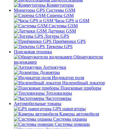
Коммутаторы
Мониторы GPS Системы GSM
Сирены GSM
Часы GPS и GSM
Системы GSM
Датчики GSM
Логеры GPS
Приёмники GPS
Трекеры GPS
Поисковая техника
Обнаружители
видеокамер
Антижучки
Дозимтры
Индикатор поля
Ниленейный локатор
Поисковые приборы
Тепловизоры
Частотомеры
Автомобильные товары
GPS навигаторы
Камеры автомобиля
Системы охраны
Системы помощи