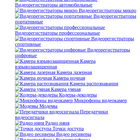
Видеорегистраторы автомобильные
Видеорегистраторы микро
Видеорегистраторы
портативные
Видеорегистраторы профессиональные
Видеорегистраторы
спортивные
Видеорегистраторы
цифровые
Камера
взрывозащищенная
Камера лазерная
Камера ночная
Камера распознавания
Камера умная
Кодеры-декодеры
Микрофоны видеокамер
Модемы
Передатчики
видеосигнала
Радио няня
Точки доступа
Видео ресиверы
Видеотелефоны