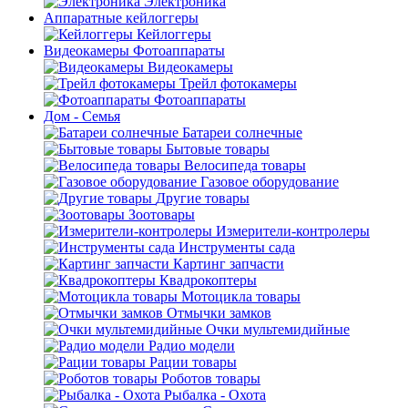
Электроника
Аппаратные кейлоггеры
Кейлоггеры
Видеокамеры Фотоаппараты
Видеокамеры
Трейл фотокамеры
Фотоаппараты
Дом - Семья
Батареи солнечные
Бытовые товары
Велосипеда товары
Газовое оборудование
Другие товары
Зоотовары
Измерители-контролеры
Инструменты сада
Картинг запчасти
Квадрокоптеры
Мотоцикла товары
Отмычки замков
Очки мультемидийные
Радио модели
Рации товары
Роботов товары
Рыбалка - Охота