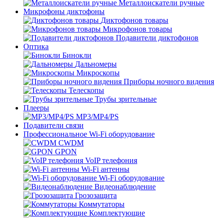
Металлоискатели ручные
Микрофоны диктофоны
Диктофонов товары
Микрофонов товары
Подавители диктофонов
Оптика
Бинокли
Дальномеры
Микроскопы
Приборы ночного видения
Телескопы
Трубы зрительные
Плееры
MP3/MP4/PS
Подавители связи
Профессиональное Wi-Fi оборудование
CWDM
GPON
VoIP телефония
Wi-Fi антенны
Wi-Fi оборудование
Видеонаблюдение
Грозозащита
Коммутаторы
Комплектующие