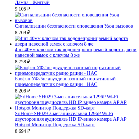
Лампа - Желтый
9 105
₽
Сигнализации безопасности оповещения Уход вызовов
8 769
₽
4шт 40мм ключом так водонепроницаемый ворота двери
навесной замок с ключом 8 же
8 758
₽
Баофэн УФ-5rc двухдиапазонный портативный
приемопередатчик радио рации - НАС
8 208
₽
SriHome SH029 3-мегапиксельная 1296P Wi-Fi
двусторонняя аудиосвязь HD IP-видео камера AP AP
Hotspot Монитор Поддержка SD-карт
8 694
₽