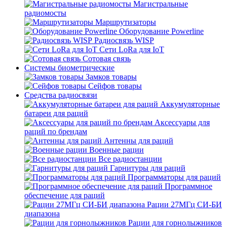
Магистральные
радиомосты
Маршрутизаторы
Оборудование Powerline
Радиосвязь WISP
Сети LoRa для IoT
Сотовая связь
Системы биометрические
Замков товары
Сейфов товары
Средства радиосвязи
Аккумуляторные
батареи для раций
Аксессуары для
раций по брендам
Антенны для раций
Военные рации
Все радиостанции
Гарнитуры для раций
Программаторы для раций
Программное
обеспечение для раций
Рации 27МГц СИ-БИ
диапазона
Рации для горнолыжников