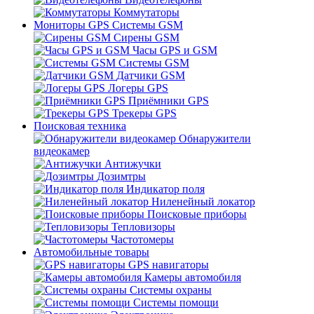
Коммутаторы
Мониторы GPS Системы GSM
Сирены GSM
Часы GPS и GSM
Системы GSM
Датчики GSM
Логеры GPS
Приёмники GPS
Трекеры GPS
Поисковая техника
Обнаружители
видеокамер
Антижучки
Дозимтры
Индикатор поля
Ниленейный локатор
Поисковые приборы
Тепловизоры
Частотомеры
Автомобильные товары
GPS навигаторы
Камеры автомобиля
Системы охраны
Системы помощи