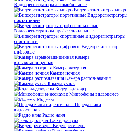
Видеорегистраторы автомобильные
Видеорегистраторы микро
Видеорегистраторы
портативные
Видеорегистраторы профессиональные
Видеорегистраторы
спортивные
Видеорегистраторы
цифровые
Камера
взрывозащищенная
Камера лазерная
Камера ночная
Камера распознавания
Камера умная
Кодеры-декодеры
Микрофоны видеокамер
Модемы
Передатчики
видеосигнала
Радио няня
Точки доступа
Видео ресиверы
Видеотелефоны