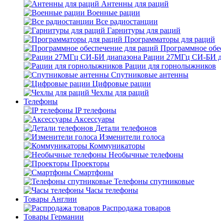
Антенны для раций
Военные рации
Все радиостанции
Гарнитуры для раций
Программаторы для раций
Программное обе
Рации 27МГц СИ-БИ д
Рации для горнолыжников
Спутниковые антенны
Цифровые рации
Чехлы для раций
Телефоны
IP телефоны
Аксессуары
Детали телефонов
Изменители голоса
Коммуникаторы
Необычные телефоны
Проекторы
Смартфоны
Телефоны спутниковые
Часы телефоны
Товары Англии
Распродажа товаров
Товары Германии