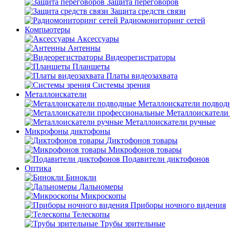
Защита переговоров
Защита средств связи
Радиомониторинг сетей
Компьютеры
Аксессуары
Антенны
Видеорегистраторы
Планшеты
Платы видеозахвата
Системы зрения
Металлоискатели
Металлоискатели подвод
Металлоискатели
Металлоискатели ручные
Микрофоны диктофоны
Диктофонов товары
Микрофонов товары
Подавители диктофонов
Оптика
Бинокли
Дальномеры
Микроскопы
Приборы ночного видения
Телескопы
Трубы зрительные