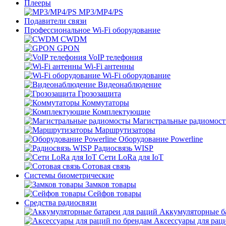
Плееры
MP3/MP4/PS
Подавители связи
Профессиональное Wi-Fi оборудование
CWDM
GPON
VoIP телефония
Wi-Fi антенны
Wi-Fi оборудование
Видеонаблюдение
Грозозащита
Коммутаторы
Комплектующие
Магистральные радиомос
Маршрутизаторы
Оборудование Powerline
Радиосвязь WISP
Сети LoRa для IoT
Сотовая связь
Системы биометрические
Замков товары
Сейфов товары
Средства радиосвязи
Аккумуляторные ба
Аксессуары для рац