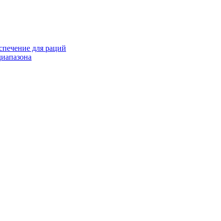
спечение для раций
иапазона