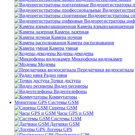
Видеорегистраторы 
Видеорегистра
Видеорегистраторы с
Видеорегистраторы ци
Камера взрывозащищенная
Камера лазерная
Камера ночная
Камера распознавания
Камера умная
Кодеры-декодеры
Микрофоны видеокамер
Модемы
Передатчики видеосигнала
Радио няня
Точки доступа
Видео ресиверы
Видеотелефоны
Коммутаторы
Мониторы GPS Системы GSM
Сирены GSM
Часы GPS и GSM
Системы GSM
Датчики GSM
Логеры GPS
Приёмники GPS