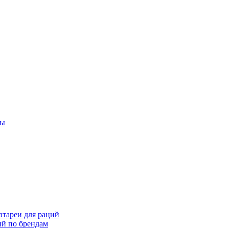
ты
тареи для раций
ий по брендам