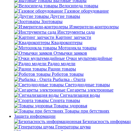
Бытовые товары
Велосипеда товары
Газовое оборудование
Другие товары
Зоотовары
Измерители-контролеры
Инструменты сада
Картинг запчасти
Квадрокоптеры
Мотоцикла товары
Отмычки замков
Очки мультемидийные
Радио модели
Рации товары
Роботов товары
Рыбалка - Охота
Светодиодные товары
Сигареты электронные
Сигнализация воды
Спорта товары
Товары здоровья
Товары при бетствиях
Защита информации
Безопасность информа
Генераторы шума