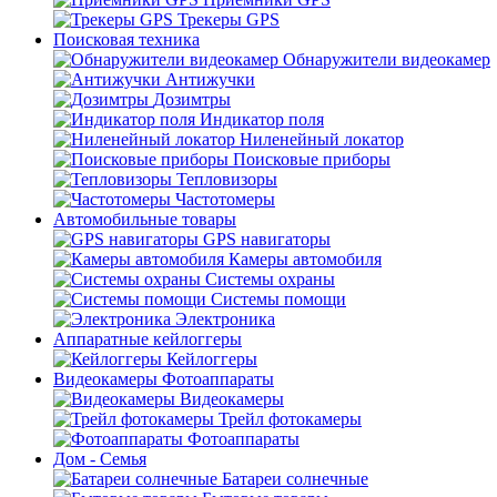
Трекеры GPS
Поисковая техника
Обнаружители видеокамер
Антижучки
Дозимтры
Индикатор поля
Ниленейный локатор
Поисковые приборы
Тепловизоры
Частотомеры
Автомобильные товары
GPS навигаторы
Камеры автомобиля
Системы охраны
Системы помощи
Электроника
Аппаратные кейлоггеры
Кейлоггеры
Видеокамеры Фотоаппараты
Видеокамеры
Трейл фотокамеры
Фотоаппараты
Дом - Семья
Батареи солнечные