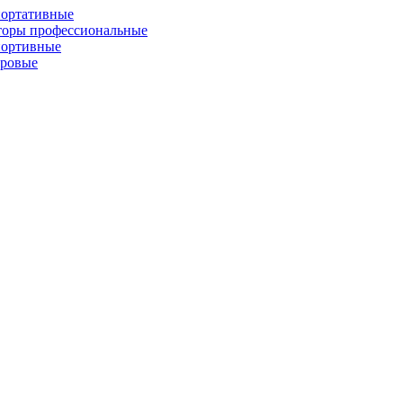
портативные
торы профессиональные
портивные
фровые