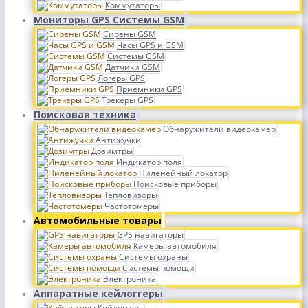
Коммутаторы
Мониторы GPS Системы GSM
Сирены GSM
Часы GPS и GSM
Системы GSM
Датчики GSM
Логеры GPS
Приёмники GPS
Трекеры GPS
Поисковая техника
Обнаружители видеокамер
Антижучки
Дозимтры
Индикатор поля
Ниленейный локатор
Поисковые приборы
Тепловизоры
Частотомеры
Автомобильные товары
GPS навигаторы
Камеры автомобиля
Системы охраны
Системы помощи
Электроника
Аппаратные кейлоггеры
Кейлоггеры