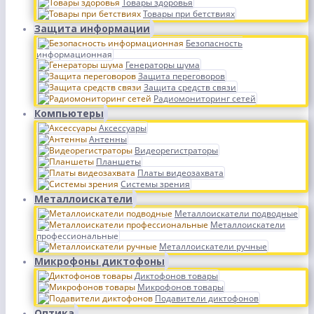
Товары здоровья
Товары при бетствиях
Защита информации
Безопасность
информационная
Генераторы шума
Защита переговоров
Защита средств связи
Радиомониторинг сетей
Компьютеры
Аксессуары
Антенны
Видеорегистраторы
Планшеты
Платы видеозахвата
Системы зрения
Металлоискатели
Металлоискатели подводные
Металлоискатели
профессиональные
Металлоискатели ручные
Микрофоны диктофоны
Диктофонов товары
Микрофонов товары
Подавители диктофонов
Оптика