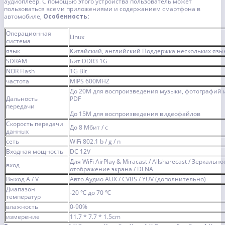
аудиоплеер. С помощью этого устройства пользователь может
пользоваться всеми приложениями и содержанием смартфона в
автомобиле,
Особенность:
Операционная
Linux
система
язык
Китайский, английский Поддержка нескольких язы
SDRAM
Бит DDR3 1G
NOR Flash
1G Bit
частота
MIPS 600MHZ
До 20M для воспроизведения музыки, фотографий 
Дальность
PDF
передачи
До 15M для воспроизведения видеофайлов
Скорость передачи
До 8 Мбит / с
данных
сеть
WiFi 802.1 b / g / n
Входная мощность
DC 12V
Для WiFi AirPlay & Miracast / Allsharecast / Зеркально
вход
отображение экрана / DLNA
Выход A / V
Авто Аудио AUX / CVBS / YUV (дополнительно)
Диапазон
-20 ℃ до 70 ℃
температур
влажность
0-90%
измерение
11.7 * 7.7 * 1.5cm