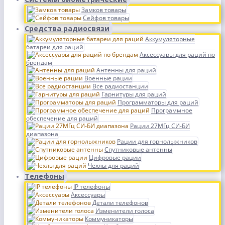
Замков товары
Сейфов товары
Средства радиосвязи
Аккумуляторные
батареи для раций
Аксессуары для раций по
брендам
Антенны для раций
Военные рации
Все радиостанции
Гарнитуры для раций
Программаторы для раций
Программное
обеспечение для раций
Рации 27МГц СИ-БИ
диапазона
Рации для горнолыжников
Спутниковые антенны
Цифровые рации
Чехлы для раций
Телефоны
IP телефоны
Аксессуары
Детали телефонов
Изменители голоса
Коммуникаторы