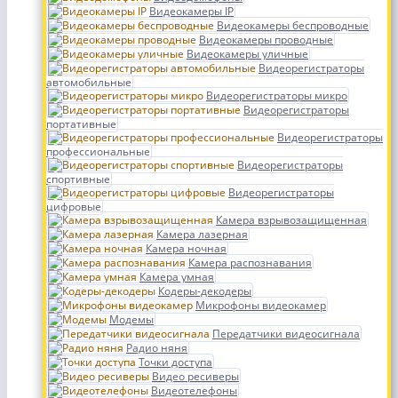
Видеокамеры IP
Видеокамеры беспроводные
Видеокамеры проводные
Видеокамеры уличные
Видеорегистраторы
автомобильные
Видеорегистраторы микро
Видеорегистраторы
портативные
Видеорегистраторы
профессиональные
Видеорегистраторы
спортивные
Видеорегистраторы
цифровые
Камера взрывозащищенная
Камера лазерная
Камера ночная
Камера распознавания
Камера умная
Кодеры-декодеры
Микрофоны видеокамер
Модемы
Передатчики видеосигнала
Радио няня
Точки доступа
Видео ресиверы
Видеотелефоны