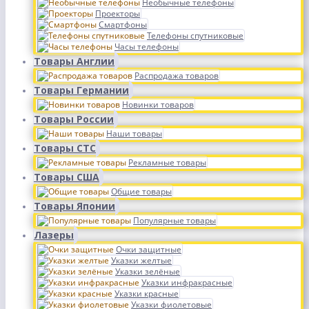
Необычные телефоны
Проекторы
Смартфоны
Телефоны спутниковые
Часы телефоны
Товары Англии
Распродажа товаров
Товары Германии
Новинки товаров
Товары России
Наши товары
Товары СТС
Рекламные товары
Товары США
Общие товары
Товары Японии
Популярные товары
Лазеры
Очки защитные
Указки желтые
Указки зелёные
Указки инфракрасные
Указки красные
Указки фиолетовые