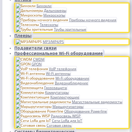
Бинокли
Дальномеры
Микроскопы
Приборы ночного видения
Телескопы
Трубы зрительные
Плееры
MP3/MP4/PS
Подавители связи
Профессиональное Wi-Fi оборудование
CWDM
GPON
VoIP телефония
Wi-Fi антенны
Wi-Fi оборудование
Видеонаблюдение
Грозозащита
Коммутаторы
Комплектующие
Магистральные радиомосты
Маршрутизаторы
Оборудование Powerline
Радиосвязь WISP
Сети LoRa для IoT
Сотовая связь
Системы биометрические