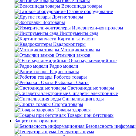
Бытовые товары
Велосипеда товары
Газовое оборудование
Другие товары
Зоотовары
Измерители-контролеры
Инструменты сада
Картинг запчасти
Квадрокоптеры
Мотоцикла товары
Отмычки замков
Очки мультемидийные
Радио модели
Рации товары
Роботов товары
Рыбалка - Охота
Светодиодные товары
Сигареты электронные
Сигнализация воды
Спорта товары
Товары здоровья
Товары при бетствиях
Защита информации
Безопасность информа
Генераторы шума