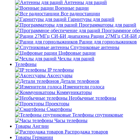
Антенны для раций
Военные рации
Все радиостанции
Гарнитуры для раций
Программаторы для раций
Программное обе
Рации 27МГц СИ-БИ д
Рации для горнолыжников
Спутниковые антенны
Цифровые рации
Чехлы для раций
Телефоны
IP телефоны
Аксессуары
Детали телефонов
Изменители голоса
Коммуникаторы
Необычные телефоны
Проекторы
Смартфоны
Телефоны спутниковые
Часы телефоны
Товары Англии
Распродажа товаров
Товары Германии