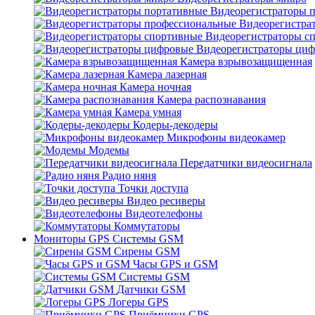
Видеорегистраторы 
Видеорегистра
Видеорегистраторы с
Видеорегистраторы ци
Камера взрывозащищенная
Камера лазерная
Камера ночная
Камера распознавания
Камера умная
Кодеры-декодеры
Микрофоны видеокамер
Модемы
Передатчики видеосигнала
Радио няня
Точки доступа
Видео ресиверы
Видеотелефоны
Коммутаторы
Мониторы GPS Системы GSM
Сирены GSM
Часы GPS и GSM
Системы GSM
Датчики GSM
Логеры GPS
Приёмники GPS