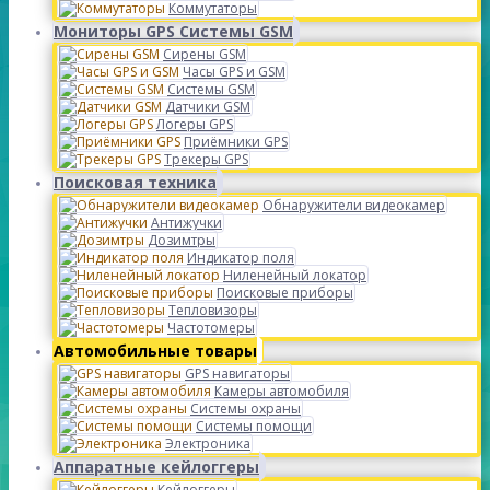
Коммутаторы
Мониторы GPS Системы GSM
Сирены GSM
Часы GPS и GSM
Системы GSM
Датчики GSM
Логеры GPS
Приёмники GPS
Трекеры GPS
Поисковая техника
Обнаружители видеокамер
Антижучки
Дозимтры
Индикатор поля
Ниленейный локатор
Поисковые приборы
Тепловизоры
Частотомеры
Автомобильные товары
GPS навигаторы
Камеры автомобиля
Системы охраны
Системы помощи
Электроника
Аппаратные кейлоггеры
Кейлоггеры