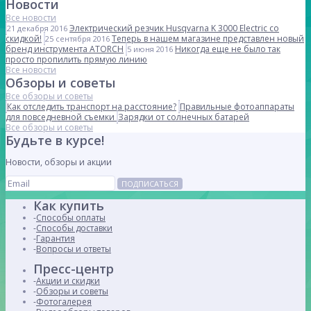
Новости
Все новости
Электрический резчик Husqvarna K 3000 Electric со
21 декабря 2016
скидкой!
Теперь в нашем магазине представлен новый
25 сентября 2016
бренд инструмента ATORCH
Никогда еще не было так
5 июня 2016
просто пропилить прямую линию
Все новости
Обзоры и советы
Все обзоры и советы
Как отследить транспорт на расстояние?
Правильные фотоаппараты
для повседневной съемки
Зарядки от солнечных батарей
Все обзоры и советы
Будьте в курсе!
Новости, обзоры и акции
ПОДПИСАТЬСЯ
Как купить
Способы оплаты
Способы доставки
Гарантия
Вопросы и ответы
Пресс-центр
Акции и скидки
Обзоры и советы
Фотогалерея