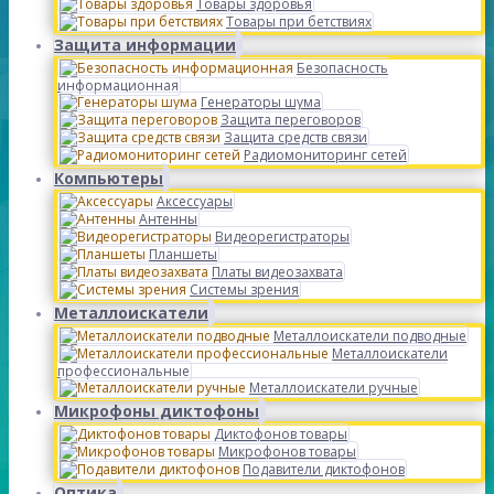
Товары здоровья
Товары при бетствиях
Защита информации
Безопасность
информационная
Генераторы шума
Защита переговоров
Защита средств связи
Радиомониторинг сетей
Компьютеры
Аксессуары
Антенны
Видеорегистраторы
Планшеты
Платы видеозахвата
Системы зрения
Металлоискатели
Металлоискатели подводные
Металлоискатели
профессиональные
Металлоискатели ручные
Микрофоны диктофоны
Диктофонов товары
Микрофонов товары
Подавители диктофонов
Оптика