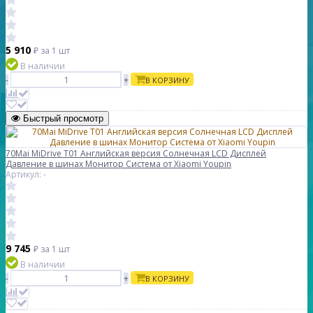
5 910
₽
за 1 шт
В наличии
-
+
В КОРЗИНУ
Быстрый просмотр
70Mai MiDrive T01 Английская версия Солнечная LCD Дисплей
Давление в шинах Монитор Система от Xiaomi Youpin
Артикул: -
9 745
₽
за 1 шт
В наличии
-
+
В КОРЗИНУ