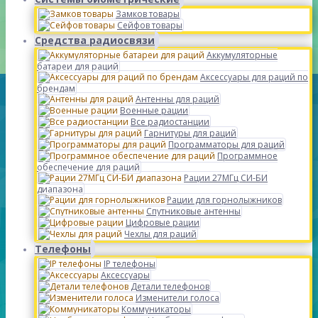
Замков товары
Сейфов товары
Средства радиосвязи
Аккумуляторные
батареи для раций
Аксессуары для раций по
брендам
Антенны для раций
Военные рации
Все радиостанции
Гарнитуры для раций
Программаторы для раций
Программное
обеспечение для раций
Рации 27МГц СИ-БИ
диапазона
Рации для горнолыжников
Спутниковые антенны
Цифровые рации
Чехлы для раций
Телефоны
IP телефоны
Аксессуары
Детали телефонов
Изменители голоса
Коммуникаторы