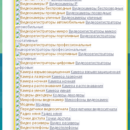
Видеокамеры IP
Видеокамеры беспроводные
Видеокамеры проводные
Видеокамеры уличные
Видеорегистраторы
автомобильные
Видеорегистраторы микро
Видеорегистраторы
портативные
Видеорегистраторы профессиональные
Видеорегистраторы
спортивные
Видеорегистраторы
цифровые
Камера взрывозащищенная
Камера лазерная
Камера ночная
Камера распознавания
Камера умная
Кодеры-декодеры
Микрофоны видеокамер
Модемы
Передатчики видеосигнала
Радио няня
Точки доступа
Видео ресиверы
Видеотелефоны