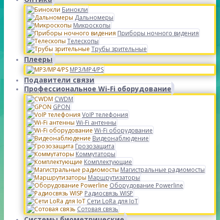
Бинокли
Дальномеры
Микроскопы
Приборы ночного видения
Телескопы
Трубы зрительные
Плееры
MP3/MP4/PS
Подавители связи
Профессиональное Wi-Fi оборудование
CWDM
GPON
VoIP телефония
Wi-Fi антенны
Wi-Fi оборудование
Видеонаблюдение
Грозозащита
Коммутаторы
Комплектующие
Магистральные радиомосты
Маршрутизаторы
Оборудование Powerline
Радиосвязь WISP
Сети LoRa для IoT
Сотовая связь
Системы биометрические