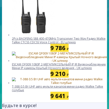
2Pcs BAOFENG S88 400-470MHz Transceiver Two Way Радио Walkie
Talkie CTCSS CDCSS Voice Control - EU штекер
9 786
₽
ESCAM QF009 1080P 2-МЕГАПИКСЕЛЬНЫЙ IP IR Видеонаблюдение
Мини IP-камеры Крытый Ночного видения - UK штекер
9 210
₽
T-388 0.5 Вт UHF авто мульти-каналов мини радио Walkie Talkie
голубые
9 641
₽
Будьте в курсе!