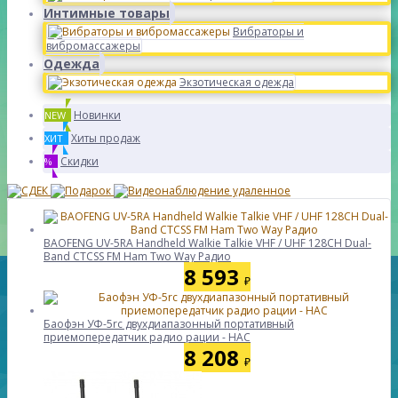
Интимные товары
Вибраторы и
вибромассажеры
Одежда
Экзотическая одежда
Новинки
NEW
Хиты продаж
ХИТ
Скидки
%
BAOFENG UV-5RA Handheld Walkie Talkie VHF / UHF 128CH Dual-
Band CTCSS FM Ham Two Way Радио
8 593
₽
Баофэн УФ-5rc двухдиапазонный портативный
приемопередатчик радио рации - НАС
8 208
₽