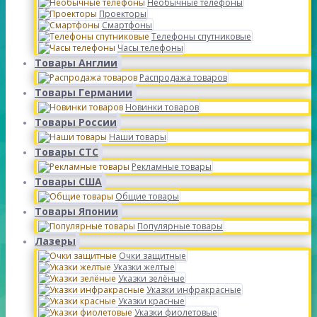
Необычные телефоны
Проекторы
Смартфоны
Телефоны спутниковые
Часы телефоны
Товары Англии
Распродажа товаров
Товары Германии
Новинки товаров
Товары России
Наши товары
Товары СТС
Рекламные товары
Товары США
Общие товары
Товары Японии
Популярные товары
Лазеры
Очки защитные
Указки желтые
Указки зелёные
Указки инфракрасные
Указки красные
Указки фиолетовые