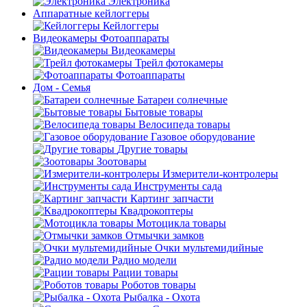
Электроника
Аппаратные кейлоггеры
Кейлоггеры
Видеокамеры Фотоаппараты
Видеокамеры
Трейл фотокамеры
Фотоаппараты
Дом - Семья
Батареи солнечные
Бытовые товары
Велосипеда товары
Газовое оборудование
Другие товары
Зоотовары
Измерители-контролеры
Инструменты сада
Картинг запчасти
Квадрокоптеры
Мотоцикла товары
Отмычки замков
Очки мультемидийные
Радио модели
Рации товары
Роботов товары
Рыбалка - Охота