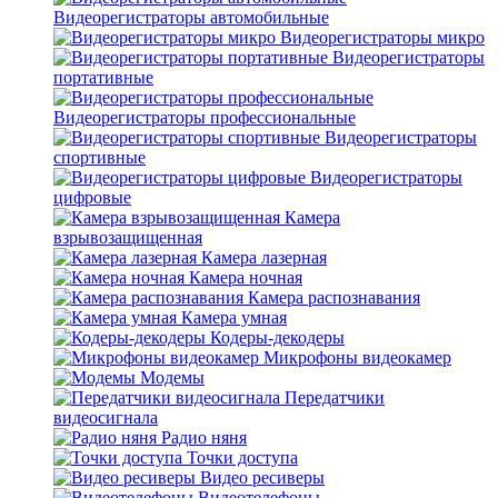
Видеорегистраторы автомобильные
Видеорегистраторы микро
Видеорегистраторы
портативные
Видеорегистраторы профессиональные
Видеорегистраторы
спортивные
Видеорегистраторы
цифровые
Камера
взрывозащищенная
Камера лазерная
Камера ночная
Камера распознавания
Камера умная
Кодеры-декодеры
Микрофоны видеокамер
Модемы
Передатчики
видеосигнала
Радио няня
Точки доступа
Видео ресиверы
Видеотелефоны