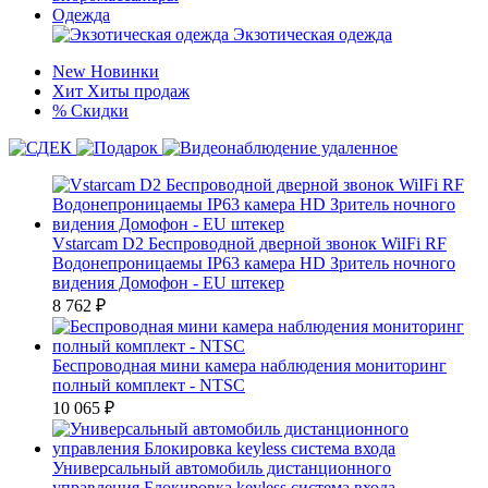
Одежда
Экзотическая одежда
New
Новинки
Хит
Хиты продаж
%
Скидки
Vstarcam D2 Беспроводной дверной звонок WiIFi RF
Водонепроницаемы IP63 камера HD Зритель ночного
видения Домофон - EU штекер
8 762
₽
Беспроводная мини камера наблюдения мониторинг
полный комплект - NTSC
10 065
₽
Универсальный автомобиль дистанционного
управления Блокировка keyless система входа