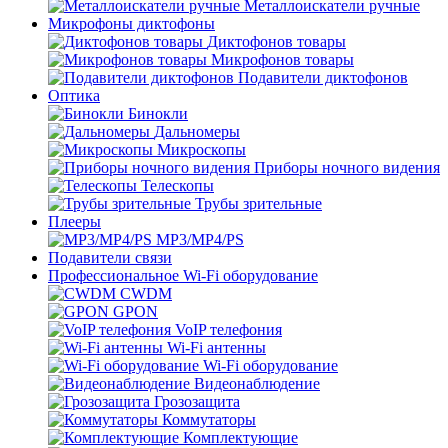
Металлоискатели ручные
Микрофоны диктофоны
Диктофонов товары
Микрофонов товары
Подавители диктофонов
Оптика
Бинокли
Дальномеры
Микроскопы
Приборы ночного видения
Телескопы
Трубы зрительные
Плееры
MP3/MP4/PS
Подавители связи
Профессиональное Wi-Fi оборудование
CWDM
GPON
VoIP телефония
Wi-Fi антенны
Wi-Fi оборудование
Видеонаблюдение
Грозозащита
Коммутаторы
Комплектующие