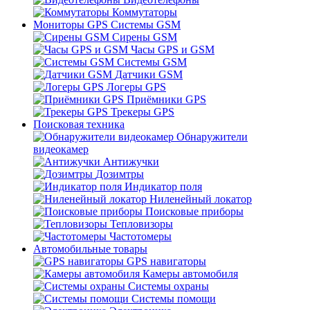
Коммутаторы
Мониторы GPS Системы GSM
Сирены GSM
Часы GPS и GSM
Системы GSM
Датчики GSM
Логеры GPS
Приёмники GPS
Трекеры GPS
Поисковая техника
Обнаружители
видеокамер
Антижучки
Дозимтры
Индикатор поля
Ниленейный локатор
Поисковые приборы
Тепловизоры
Частотомеры
Автомобильные товары
GPS навигаторы
Камеры автомобиля
Системы охраны
Системы помощи