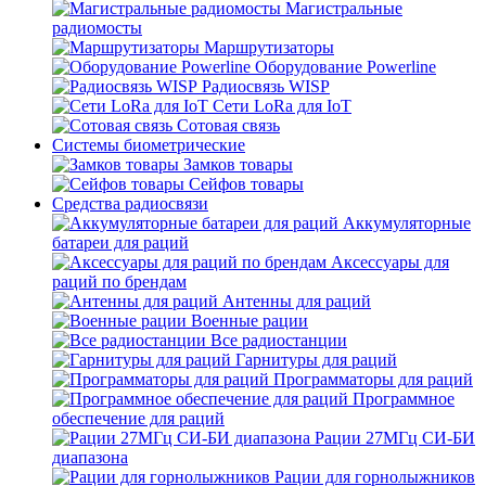
Магистральные
радиомосты
Маршрутизаторы
Оборудование Powerline
Радиосвязь WISP
Сети LoRa для IoT
Сотовая связь
Системы биометрические
Замков товары
Сейфов товары
Средства радиосвязи
Аккумуляторные
батареи для раций
Аксессуары для
раций по брендам
Антенны для раций
Военные рации
Все радиостанции
Гарнитуры для раций
Программаторы для раций
Программное
обеспечение для раций
Рации 27МГц СИ-БИ
диапазона
Рации для горнолыжников