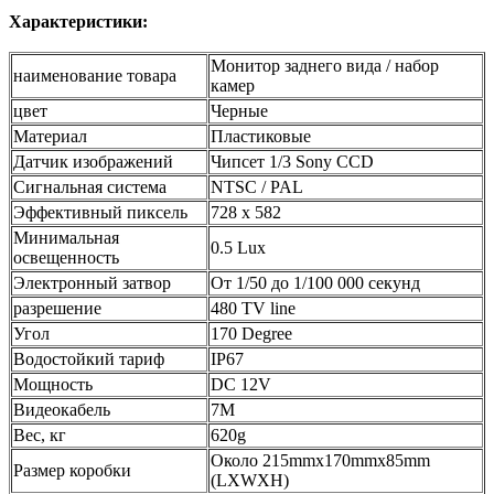
Характеристики:
Монитор заднего вида / набор
наименование товара
камер
цвет
Черные
Материал
Пластиковые
Датчик изображений
Чипсет 1/3 Sony CCD
Сигнальная система
NTSC / PAL
Эффективный пиксель
728 x 582
Минимальная
0.5 Lux
освещенность
Электронный затвор
От 1/50 до 1/100 000 секунд
разрешение
480 TV line
Угол
170 Degree
Водостойкий тариф
IP67
Мощность
DC 12V
Видеокабель
7M
Вес, кг
620g
Около 215mmx170mmx85mm
Размер коробки
(LXWXH)