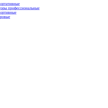
портативные
торы профессиональные
портивные
фровые