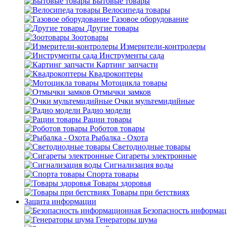
Бытовые товары
Велосипеда товары
Газовое оборудование
Другие товары
Зоотовары
Измерители-контролеры
Инструменты сада
Картинг запчасти
Квадрокоптеры
Мотоцикла товары
Отмычки замков
Очки мультемидийные
Радио модели
Рации товары
Роботов товары
Рыбалка - Охота
Светодиодные товары
Сигареты электронные
Сигнализация воды
Спорта товары
Товары здоровья
Товары при бетствиях
Защита информации
Безопасность информа
Генераторы шума