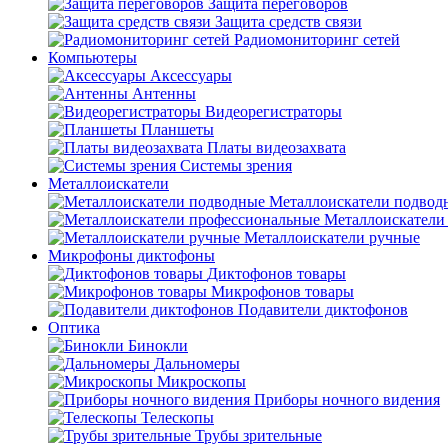
Защита переговоров
Защита средств связи
Радиомониторинг сетей
Компьютеры
Аксессуары
Антенны
Видеорегистраторы
Планшеты
Платы видеозахвата
Системы зрения
Металлоискатели
Металлоискатели подвод
Металлоискатели
Металлоискатели ручные
Микрофоны диктофоны
Диктофонов товары
Микрофонов товары
Подавители диктофонов
Оптика
Бинокли
Дальномеры
Микроскопы
Приборы ночного видения
Телескопы
Трубы зрительные