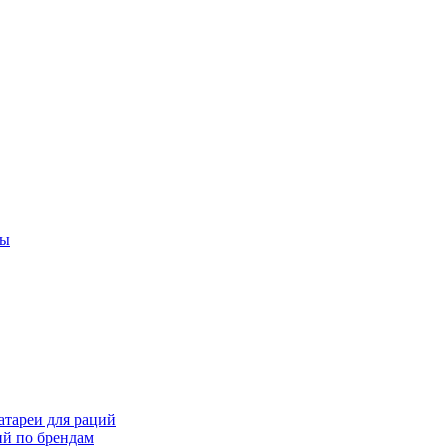
ты
тареи для раций
ий по брендам