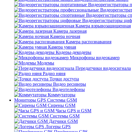
Видеорегистраторы 
Видеорегистра
Видеорегистраторы с
Видеорегистраторы ци
Камера взрывозащищенная
Камера лазерная
Камера ночная
Камера распознавания
Камера умная
Кодеры-декодеры
Микрофоны видеокамер
Модемы
Передатчики видеосигнала
Радио няня
Точки доступа
Видео ресиверы
Видеотелефоны
Коммутаторы
Мониторы GPS Системы GSM
Сирены GSM
Часы GPS и GSM
Системы GSM
Датчики GSM
Логеры GPS
Приёмники GPS