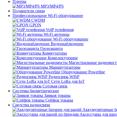
Плееры
MP3/MP4/PS
Подавители связи
Профессиональное Wi-Fi оборудование
CWDM
GPON
VoIP телефония
Wi-Fi антенны
Wi-Fi оборудование
Видеонаблюдение
Грозозащита
Коммутаторы
Комплектующие
Магистральные радиомос
Маршрутизаторы
Оборудование Powerline
Радиосвязь WISP
Сети LoRa для IoT
Сотовая связь
Системы биометрические
Замков товары
Сейфов товары
Средства радиосвязи
Аккумуляторные ба
Аксессуары для рац