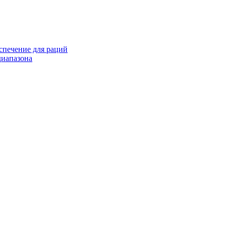
спечение для раций
иапазона