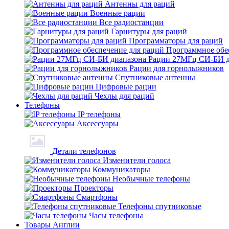
Антенны для раций
Военные рации
Все радиостанции
Гарнитуры для раций
Программаторы для раций
Программное обе
Рации 27МГц СИ-БИ д
Рации для горнолыжников
Спутниковые антенны
Цифровые рации
Чехлы для раций
Телефоны
IP телефоны
Аксессуары
Детали телефонов
Изменители голоса
Коммуникаторы
Необычные телефоны
Проекторы
Смартфоны
Телефоны спутниковые
Часы телефоны
Товары Англии