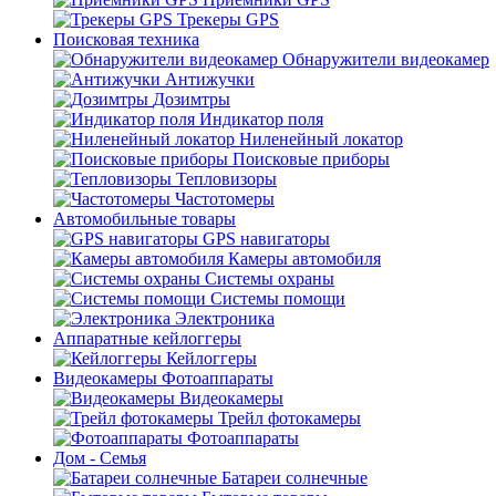
Трекеры GPS
Поисковая техника
Обнаружители видеокамер
Антижучки
Дозимтры
Индикатор поля
Ниленейный локатор
Поисковые приборы
Тепловизоры
Частотомеры
Автомобильные товары
GPS навигаторы
Камеры автомобиля
Системы охраны
Системы помощи
Электроника
Аппаратные кейлоггеры
Кейлоггеры
Видеокамеры Фотоаппараты
Видеокамеры
Трейл фотокамеры
Фотоаппараты
Дом - Семья
Батареи солнечные