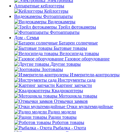
Электроника
Аппаратные кейлоггеры
Кейлоггеры
Видеокамеры Фотоаппараты
Видеокамеры
Трейл фотокамеры
Фотоаппараты
Дом - Семья
Батареи солнечные
Бытовые товары
Велосипеда товары
Газовое оборудование
Другие товары
Зоотовары
Измерители-контролеры
Инструменты сада
Картинг запчасти
Квадрокоптеры
Мотоцикла товары
Отмычки замков
Очки мультемидийные
Радио модели
Рации товары
Роботов товары
Рыбалка - Охота