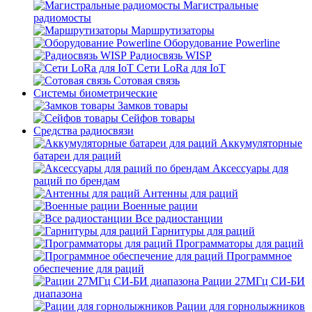
Магистральные
радиомосты
Маршрутизаторы
Оборудование Powerline
Радиосвязь WISP
Сети LoRa для IoT
Сотовая связь
Системы биометрические
Замков товары
Сейфов товары
Средства радиосвязи
Аккумуляторные
батареи для раций
Аксессуары для
раций по брендам
Антенны для раций
Военные рации
Все радиостанции
Гарнитуры для раций
Программаторы для раций
Программное
обеспечение для раций
Рации 27МГц СИ-БИ
диапазона
Рации для горнолыжников