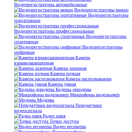
Видеорегистраторы автомобильные
Видеорегистраторы микро
Видеорегистраторы
портативные
Видеорегистраторы профессиональные
Видеорегистраторы
спортивные
Видеорегистраторы
цифровые
Камера
взрывозащищенная
Камера лазерная
Камера ночная
Камера распознавания
Камера умная
Кодеры-декодеры
Микрофоны видеокамер
Модемы
Передатчики
видеосигнала
Радио няня
Точки доступа
Видео ресиверы
Видеотелефоны