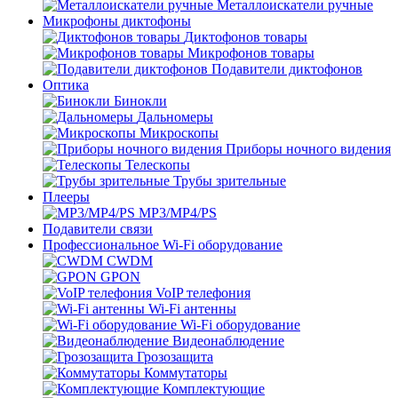
Металлоискатели ручные
Микрофоны диктофоны
Диктофонов товары
Микрофонов товары
Подавители диктофонов
Оптика
Бинокли
Дальномеры
Микроскопы
Приборы ночного видения
Телескопы
Трубы зрительные
Плееры
MP3/MP4/PS
Подавители связи
Профессиональное Wi-Fi оборудование
CWDM
GPON
VoIP телефония
Wi-Fi антенны
Wi-Fi оборудование
Видеонаблюдение
Грозозащита
Коммутаторы
Комплектующие