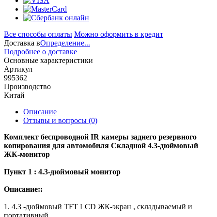
Все способы оплаты
Можно оформить в кредит
Доставка в
Определение...
Подробнее о доставке
Основные характеристики
Артикул
995362
Производство
Китай
Описание
Отзывы и вопросы
(0)
Комплект
беспроводной
IR
камеры
заднего резервного
копирования для
а
втомобиля
Складной
4.3-дюймовый
ЖК-монитор
Пункт 1 : 4.3-дюймовый монитор
Описание::
1. 4.3 -дюймовый TFT
LCD
ЖК-экран , складываемый и
портативный.