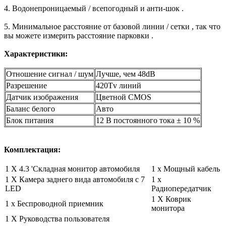
4. Водонепроницаемый / всепогодный и анти-шок .
5. Минимальное расстояние от базовой линии / сетки , так что
вы можете измерить расстояние парковки .
Характеристики:
Отношение сигнал / шум
Лучше, чем 48dB
Разрешение
420Tv линий
Датчик изображения
Цветной CMOS
Баланс белого
Авто
Блок питания
12 В постоянного тока ± 10 %
Комплектация:
1 X 4.3 'Складная монитор автомобиля
1 x Мощный кабель
1 X Камера заднего вида автомобиля с 7
1 x
LED
Радиопередатчик
1 X Коврик
1 x Беспроводной приемник
монитора
1 X Руководства пользователя