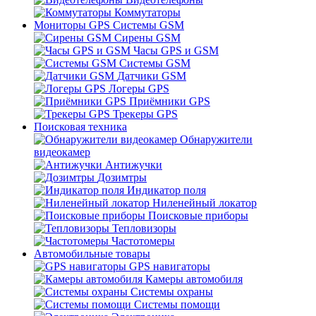
Коммутаторы
Мониторы GPS Системы GSM
Сирены GSM
Часы GPS и GSM
Системы GSM
Датчики GSM
Логеры GPS
Приёмники GPS
Трекеры GPS
Поисковая техника
Обнаружители
видеокамер
Антижучки
Дозимтры
Индикатор поля
Ниленейный локатор
Поисковые приборы
Тепловизоры
Частотомеры
Автомобильные товары
GPS навигаторы
Камеры автомобиля
Системы охраны
Системы помощи