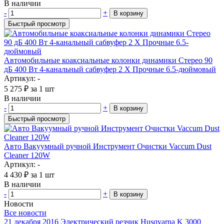
В наличии
-
+
В корзину
Быстрый просмотр
Автомобильные коаксиальные колонки динамики Стерео 90
дБ 400 Вт 4-канальный сабвуфер 2 X Прочные 6.5-дюймовый
Артикул: -
5 275
₽
за 1 шт
В наличии
-
+
В корзину
Быстрый просмотр
Авто Вакуумный ручной Инструмент Очистки Vaccum Dust
Cleaner 120W
Артикул: -
4 430
₽
за 1 шт
В наличии
-
+
В корзину
Новости
Все новости
21 декабря 2016
Электрический резчик Husqvarna K 3000