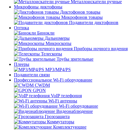
Металлоискатели ручные
Микрофоны диктофоны
Диктофонов товары
Микрофонов товары
Подавители диктофонов
Оптика
Бинокли
Дальномеры
Микроскопы
Приборы ночного видения
Телескопы
Трубы зрительные
Плееры
MP3/MP4/PS
Подавители связи
Профессиональное Wi-Fi оборудование
CWDM
GPON
VoIP телефония
Wi-Fi антенны
Wi-Fi оборудование
Видеонаблюдение
Грозозащита
Коммутаторы
Комплектующие