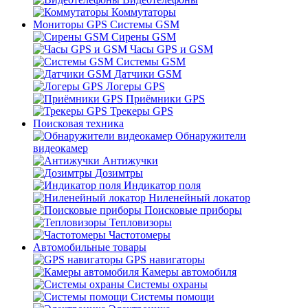
Коммутаторы
Мониторы GPS Системы GSM
Сирены GSM
Часы GPS и GSM
Системы GSM
Датчики GSM
Логеры GPS
Приёмники GPS
Трекеры GPS
Поисковая техника
Обнаружители
видеокамер
Антижучки
Дозимтры
Индикатор поля
Ниленейный локатор
Поисковые приборы
Тепловизоры
Частотомеры
Автомобильные товары
GPS навигаторы
Камеры автомобиля
Системы охраны
Системы помощи