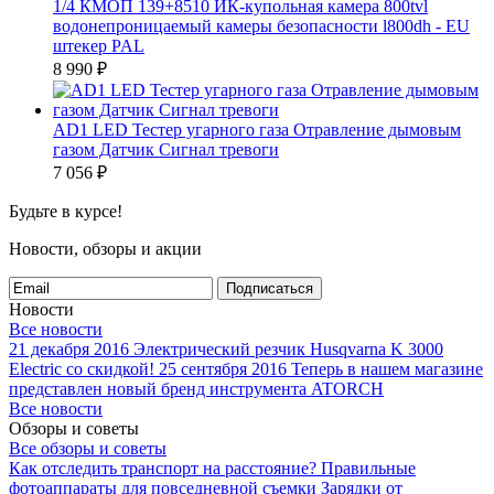
1/4 КМОП 139+8510 ИК-купольная камера 800tvl
водонепроницаемый камеры безопасности l800dh - EU
штекер PAL
8 990
₽
AD1 LED Тестер угарного газа Отравление дымовым
газом Датчик Сигнал тревоги
7 056
₽
Будьте в курсе!
Новости, обзоры и акции
Подписаться
Новости
Все новости
21 декабря 2016
Электрический резчик Husqvarna K 3000
Electric со скидкой!
25 сентября 2016
Теперь в нашем магазине
представлен новый бренд инструмента ATORCH
Все новости
Обзоры и советы
Все обзоры и советы
Как отследить транспорт на расстояние?
Правильные
фотоаппараты для повседневной съемки
Зарядки от