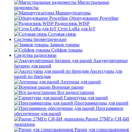
Магистральные
радиомосты
Маршрутизаторы
Оборудование Powerline
Радиосвязь WISP
Сети LoRa для IoT
Сотовая связь
Системы биометрические
Замков товары
Сейфов товары
Средства радиосвязи
Аккумуляторные
батареи для раций
Аксессуары для
раций по брендам
Антенны для раций
Военные рации
Все радиостанции
Гарнитуры для раций
Программаторы для раций
Программное
обеспечение для раций
Рации 27МГц СИ-БИ
диапазона
Рации для горнолыжников