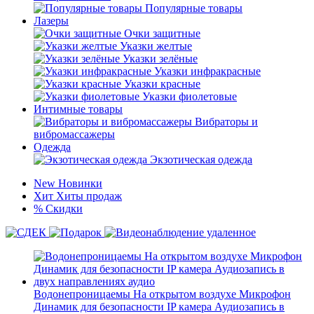
Популярные товары
Лазеры
Очки защитные
Указки желтые
Указки зелёные
Указки инфракрасные
Указки красные
Указки фиолетовые
Интимные товары
Вибраторы и
вибромассажеры
Одежда
Экзотическая одежда
New
Новинки
Хит
Хиты продаж
%
Скидки
Водонепроницаемы На открытом воздухе Микрофон
Динамик для безопасности IP камера Аудиозапись в