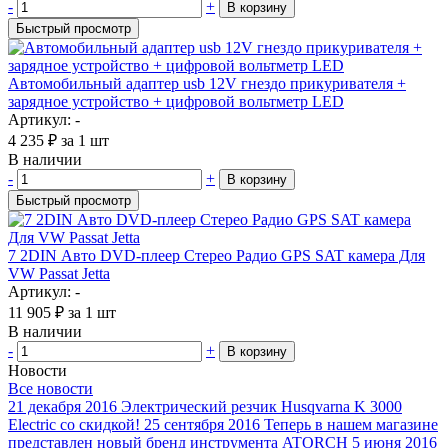
-
+
В корзину
Быстрый просмотр
Автомобильный адаптер usb 12V гнездо прикуривателя +
зарядное устройство + цифровой вольтметр LED
Артикул: -
4 235
₽
за 1 шт
В наличии
-
+
В корзину
Быстрый просмотр
7 2DIN Авто DVD-плеер Стерео Радио GPS SAT камера Для
VW Passat Jetta
Артикул: -
11 905
₽
за 1 шт
В наличии
-
+
В корзину
Новости
Все новости
21 декабря 2016
Электрический резчик Husqvarna K 3000
Electric со скидкой!
25 сентября 2016
Теперь в нашем магазине
представлен новый бренд инструмента ATORCH
5 июня 2016