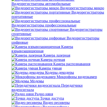
Видеорегистраторы автомобильные
Видеорегистраторы микро
Видеорегистраторы
портативные
Видеорегистраторы профессиональные
Видеорегистраторы
спортивные
Видеорегистраторы
цифровые
Камера
взрывозащищенная
Камера лазерная
Камера ночная
Камера распознавания
Камера умная
Кодеры-декодеры
Микрофоны видеокамер
Модемы
Передатчики
видеосигнала
Радио няня
Точки доступа
Видео ресиверы
Видеотелефоны