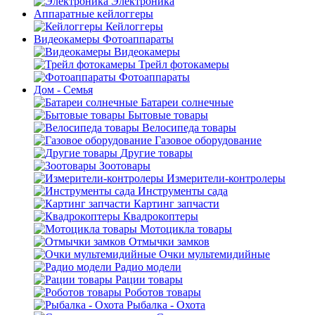
Электроника
Аппаратные кейлоггеры
Кейлоггеры
Видеокамеры Фотоаппараты
Видеокамеры
Трейл фотокамеры
Фотоаппараты
Дом - Семья
Батареи солнечные
Бытовые товары
Велосипеда товары
Газовое оборудование
Другие товары
Зоотовары
Измерители-контролеры
Инструменты сада
Картинг запчасти
Квадрокоптеры
Мотоцикла товары
Отмычки замков
Очки мультемидийные
Радио модели
Рации товары
Роботов товары
Рыбалка - Охота