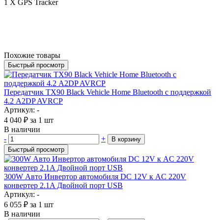
1 X GPS Tracker
Похожие товары
Быстрый просмотр
Передатчик TX90 Black Vehicle Home Bluetooth с поддержкой
4.2 A2DP AVRCP
Артикул: -
4 040
₽
за 1 шт
В наличии
-
+
В корзину
Быстрый просмотр
300W Авто Инвертор автомобиля DC 12V к AC 220V
конвертер 2.1A Двойной порт USB
Артикул: -
6 055
₽
за 1 шт
В наличии