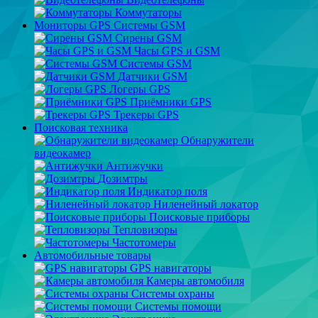
Коммутаторы
Мониторы GPS Системы GSM
Сирены GSM
Часы GPS и GSM
Системы GSM
Датчики GSM
Логеры GPS
Приёмники GPS
Трекеры GPS
Поисковая техника
Обнаружители
видеокамер
Антижучки
Дозимтры
Индикатор поля
Ниленейный локатор
Поисковые приборы
Тепловизоры
Частотомеры
Автомобильные товары
GPS навигаторы
Камеры автомобиля
Системы охраны
Системы помощи