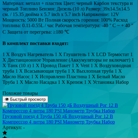
Материал: металл + пластик
Цвет: черный Карбон текстура и
черный
Топливо Бензин: Дизель (10 л)
Размер: 39x14.5x14.5
см. / 15.35 дюйма x 5.7 inch x 5.7 inch
Напряжение: 12V
Мощность: 5000 Вт
Полная скорость горения: 100%
Расход
топлива: 0.11-0.55L / час
Рабочая температура: -40 ° C ~ + 40 °
C
Защита от перегрева: ≥180 ℃
В комплект поставки входят:
1 X Воздух Нагреватель
1 X Глушитель
1 X LCD Термостат
1
X Дистанционное Управление (Аккумуляторы не включает)
1
Х Танк (10 л)
1 X Провод Пакет
1 X Vent
1 X Воздуховодная
труба
1 X Всасывающая труба
1 X Выхлопная труба
1 X
Масло Насос
1 X Исправлено Пластина
1 X Белый Масло
Труба
1 X Масло Насадка
1 X Крепеж
1 X Установка Набор
Похожие товары
Быстрый просмотр
Грузовой поезд 4 Труба 150 дБ Воздушный Рог 12 В
Компрессор 4 литра 180 PSI Манометр Трубка Набор
Артикул: -