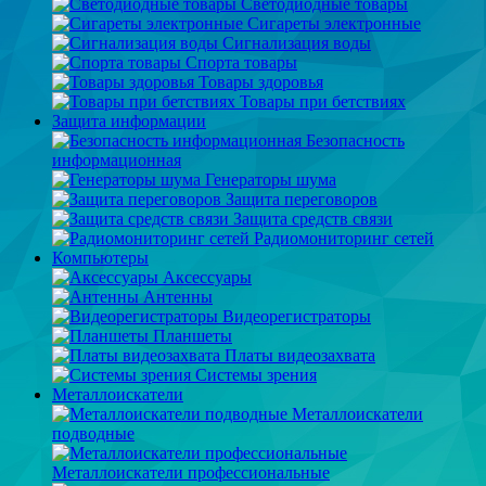
Светодиодные товары
Сигареты электронные
Сигнализация воды
Спорта товары
Товары здоровья
Товары при бетствиях
Защита информации
Безопасность
информационная
Генераторы шума
Защита переговоров
Защита средств связи
Радиомониторинг сетей
Компьютеры
Аксессуары
Антенны
Видеорегистраторы
Планшеты
Платы видеозахвата
Системы зрения
Металлоискатели
Металлоискатели
подводные
Металлоискатели профессиональные