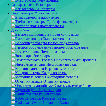
Электроника
Аппаратные кейлоггеры
Кейлоггеры
Видеокамеры Фотоаппараты
Видеокамеры
Трейл фотокамеры
Фотоаппараты
Дом - Семья
Батареи солнечные
Бытовые товары
Велосипеда товары
Газовое оборудование
Другие товары
Зоотовары
Измерители-контролеры
Инструменты сада
Картинг запчасти
Квадрокоптеры
Мотоцикла товары
Отмычки замков
Очки мультемидийные
Радио модели
Рации товары
Роботов товары
Рыбалка - Охота