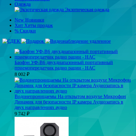
Одежда
Экзотическая одежда
New
Новинки
Хит
Хиты продаж
%
Скидки
Баофэн УФ-В6 двухдиапазонный портативный
приемопередатчик радио рации - НАС
8 002
₽
Водонепроницаемы На открытом воздухе Микрофон
Динамик для безопасности IP камера Аудиозапись в
двух направлениях аудио
9 742
₽