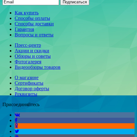
Подписаться
Как купить
Способы оплаты
Способы доставки
Гарантия
Вопросы и ответы
Пресс-центр
Акции и скидки
Обзоры и советы
Фотогалерея
Видеообзоры товаров
О магазине
Сертификаты
Договор оферты
Реквизиты
Присоединяйтесь