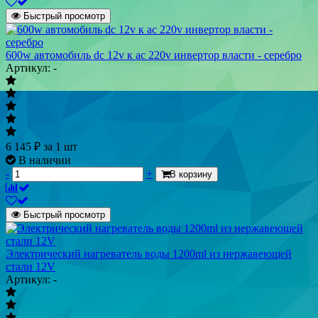
Быстрый просмотр
600w автомобиль dc 12v к ac 220v инвертор власти - серебро
Артикул: -
6 145
₽
за 1 шт
В наличии
-
+
В корзину
Быстрый просмотр
Электрический нагреватель воды 1200ml из нержавеющей
стали 12V
Артикул: -