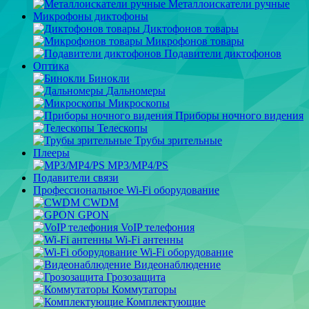
Металлоискатели ручные
Микрофоны диктофоны
Диктофонов товары
Микрофонов товары
Подавители диктофонов
Оптика
Бинокли
Дальномеры
Микроскопы
Приборы ночного видения
Телескопы
Трубы зрительные
Плееры
MP3/MP4/PS
Подавители связи
Профессиональное Wi-Fi оборудование
CWDM
GPON
VoIP телефония
Wi-Fi антенны
Wi-Fi оборудование
Видеонаблюдение
Грозозащита
Коммутаторы
Комплектующие