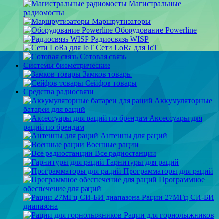
Магистральные
радиомосты
Маршрутизаторы
Оборудование Powerline
Радиосвязь WISP
Сети LoRa для IoT
Сотовая связь
Системы биометрические
Замков товары
Сейфов товары
Средства радиосвязи
Аккумуляторные
батареи для раций
Аксессуары для
раций по брендам
Антенны для раций
Военные рации
Все радиостанции
Гарнитуры для раций
Программаторы для раций
Программное
обеспечение для раций
Рации 27МГц СИ-БИ
диапазона
Рации для горнолыжников