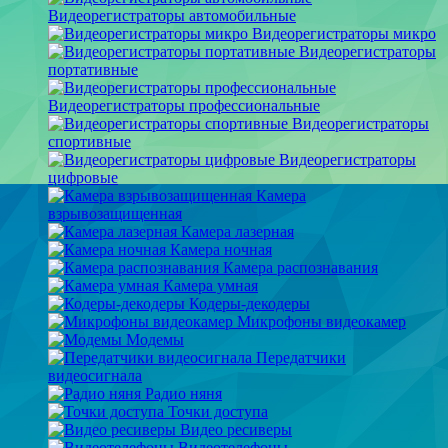
Видеорегистраторы автомобильные
Видеорегистраторы микро
Видеорегистраторы
портативные
Видеорегистраторы профессиональные
Видеорегистраторы
спортивные
Видеорегистраторы
цифровые
Камера
взрывозащищенная
Камера лазерная
Камера ночная
Камера распознавания
Камера умная
Кодеры-декодеры
Микрофоны видеокамер
Модемы
Передатчики
видеосигнала
Радио няня
Точки доступа
Видео ресиверы
Видеотелефоны