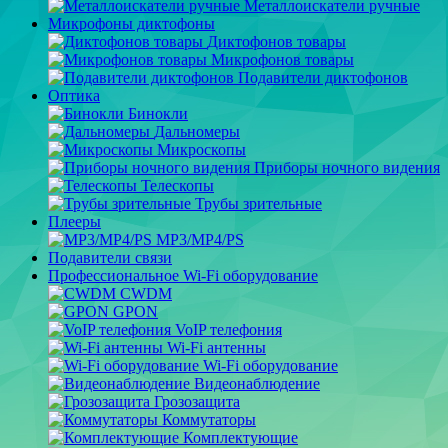
Металлоискатели ручные
Микрофоны диктофоны
Диктофонов товары
Микрофонов товары
Подавители диктофонов
Оптика
Бинокли
Дальномеры
Микроскопы
Приборы ночного видения
Телескопы
Трубы зрительные
Плееры
MP3/MP4/PS
Подавители связи
Профессиональное Wi-Fi оборудование
CWDM
GPON
VoIP телефония
Wi-Fi антенны
Wi-Fi оборудование
Видеонаблюдение
Грозозащита
Коммутаторы
Комплектующие