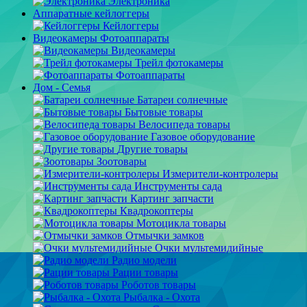
Электроника
Аппаратные кейлоггеры
Кейлоггеры
Видеокамеры Фотоаппараты
Видеокамеры
Трейл фотокамеры
Фотоаппараты
Дом - Семья
Батареи солнечные
Бытовые товары
Велосипеда товары
Газовое оборудование
Другие товары
Зоотовары
Измерители-контролеры
Инструменты сада
Картинг запчасти
Квадрокоптеры
Мотоцикла товары
Отмычки замков
Очки мультемидийные
Радио модели
Рации товары
Роботов товары
Рыбалка - Охота