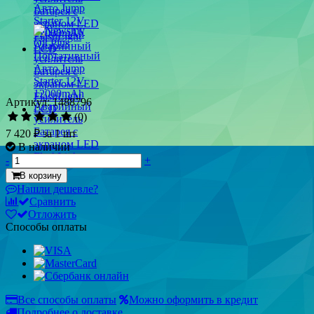
Артикул: 1488796
(0)
7 420 ₽
за 1 шт
В наличии
-
+
В корзину
Нашли дешевле?
Сравнить
Отложить
Способы оплаты
Все способы оплаты
Можно оформить в кредит
Подробнее о доставке