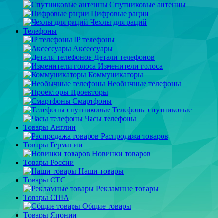
Спутниковые антенны
Цифровые рации
Чехлы для раций
Телефоны
IP телефоны
Аксессуары
Детали телефонов
Изменители голоса
Коммуникаторы
Необычные телефоны
Проекторы
Смартфоны
Телефоны спутниковые
Часы телефоны
Товары Англии
Распродажа товаров
Товары Германии
Новинки товаров
Товары России
Наши товары
Товары СТС
Рекламные товары
Товары США
Общие товары
Товары Японии