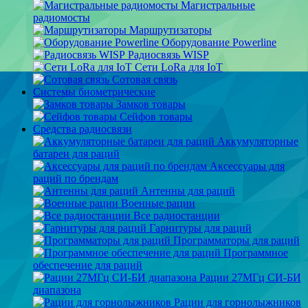
Магистральные
радиомосты
Маршрутизаторы
Оборудование Powerline
Радиосвязь WISP
Сети LoRa для IoT
Сотовая связь
Системы биометрические
Замков товары
Сейфов товары
Средства радиосвязи
Аккумуляторные
батареи для раций
Аксессуары для
раций по брендам
Антенны для раций
Военные рации
Все радиостанции
Гарнитуры для раций
Программаторы для раций
Программное
обеспечение для раций
Рации 27МГц СИ-БИ
диапазона
Рации для горнолыжников