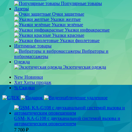
Популярные товары
Лазеры
Очки защитные
Указки желтые
Указки зелёные
Указки инфракрасные
Указки красные
Указки фиолетовые
Интимные товары
Вибраторы и
вибромассажеры
Одежда
Экзотическая одежда
New
Новинки
Хит
Хиты продаж
%
Скидки
GSM- KA-G108 с двухканальной системой вызова и
автоматическим оповещением
7 700
₽