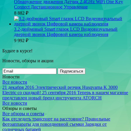
Обнаружение движения Датчик 2.4GHz WiFi One Key
Connect Дистанционное Управление
8 882
₽
3.2-дюймовый Smart глазок LCD Видеовизуальный
дверной звонок Цифровой камера наблюдения
9 992
₽
Будьте в курсе!
Новости, обзоры и акции
Подписаться
Новости
Все новости
21 декабря 2016
Электрический резчик Husqvarna K 3000
Electric со скидкой!
25 сентября 2016
Теперь в нашем магазине
представлен новый бренд инструмента ATORCH
Все новости
Обзоры и советы
Все обзоры и советы
Как отследить транспорт на расстояние?
Правильные
фотоаппараты для повседневной съемки
Зарядки от
солнечных батарей