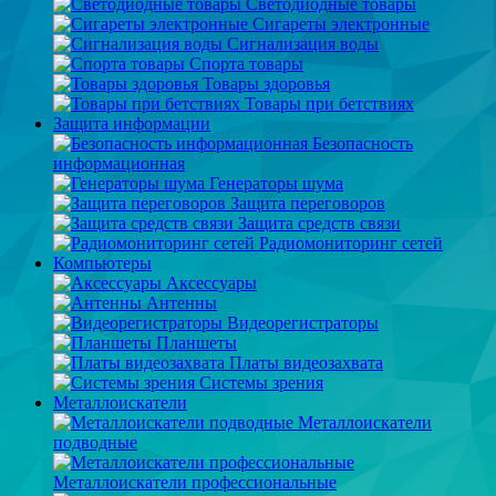
Светодиодные товары
Сигареты электронные
Сигнализация воды
Спорта товары
Товары здоровья
Товары при бетствиях
Защита информации
Безопасность
информационная
Генераторы шума
Защита переговоров
Защита средств связи
Радиомониторинг сетей
Компьютеры
Аксессуары
Антенны
Видеорегистраторы
Планшеты
Платы видеозахвата
Системы зрения
Металлоискатели
Металлоискатели
подводные
Металлоискатели профессиональные