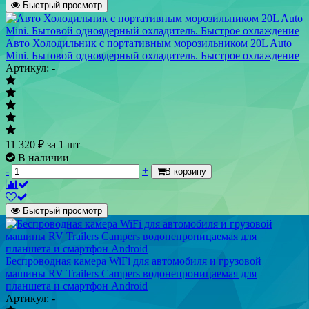
Быстрый просмотр
Авто Холодильник с портативным морозильником 20L Auto
Mini. Бытовой одноядерный охладитель. Быстрое охлаждение
Артикул: -
11 320
₽
за 1 шт
В наличии
-
+
В корзину
Быстрый просмотр
Беспроводная камера WiFi для автомобиля и грузовой
машины RV Trailers Campers водонепроницаемая для
планшета и смартфон Android
Артикул: -