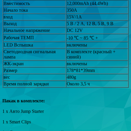
Вместимость
12,000mAh (44.4Wh)
Начало тока
350A
вход
15V/1A
Выход
5 В / 2 А, 12 В, 5 В, 9 В
Начальное напряжение
DC 12V
Рабочая ТЕМП
-10 ℃ ~ 85 ℃ +
LED Вспышка
включены
Светодиодная сигнальная
В комплекте (красный +
лампа
синий)
ЖК-экран
включены
Размер
178*81*39mm
вес
480g
Время полной зарядки
Около 3,5 ч
Пакак в комплекте:
1 х Авто Jump Starter
1 х Smart Clips