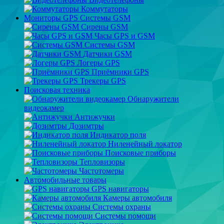
Коммутаторы
Мониторы GPS Системы GSM
Сирены GSM
Часы GPS и GSM
Системы GSM
Датчики GSM
Логеры GPS
Приёмники GPS
Трекеры GPS
Поисковая техника
Обнаружители
видеокамер
Антижучки
Дозимтры
Индикатор поля
Ниленейный локатор
Поисковые приборы
Тепловизоры
Частотомеры
Автомобильные товары
GPS навигаторы
Камеры автомобиля
Системы охраны
Системы помощи