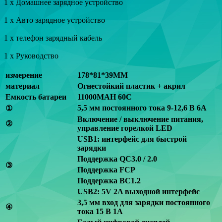
1 х Домашнее зарядное устройство
1 х Авто зарядное устройство
1 х телефон зарядный кабель
1 х Руководство
измерение
178*81*39MM
материал
Огнестойкий пластик + акрил
Емкость батареи
11000MAH 60C
5,5 мм постоянного тока 9-12,6 В 6A
①
Включение / выключение питания,
②
управление горелкой LED
USB1: интерфейс для быстрой
зарядки
Поддержка QC3.0 / 2.0
③
Поддержка FCP
Поддержка BC1.2
USB2: 5V 2A выходной интерфейс
3,5 мм вход для зарядки постоянного
④
тока 15 В 1A