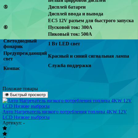
Белый цифровой дисплей
⑤
Дисплей батареи
Дисплей ввода и вывода
EC5 12V разъем для быстрого запуска
⑥
Пусковой ток: 300A
Пиковый ток: 500А
Светодиодный
1 Вт LED свет
фонарик
Предупреждающий
Красный и синий сигнальная лампа
свет
Служба поддержки
Компас
Похожие товары
Быстрый просмотр
Авто Нагреватель низкого потребления топлива 4KW 12V
LCD Низкие выбросы
Артикул: -