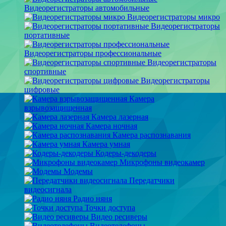
Видеорегистраторы автомобильные
Видеорегистраторы микро
Видеорегистраторы
портативные
Видеорегистраторы профессиональные
Видеорегистраторы
спортивные
Видеорегистраторы
цифровые
Камера
взрывозащищенная
Камера лазерная
Камера ночная
Камера распознавания
Камера умная
Кодеры-декодеры
Микрофоны видеокамер
Модемы
Передатчики
видеосигнала
Радио няня
Точки доступа
Видео ресиверы
Видеотелефоны