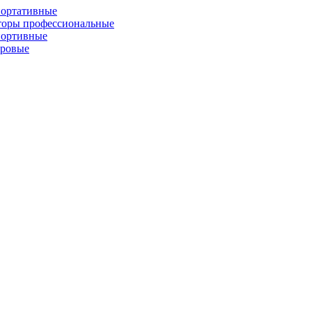
портативные
торы профессиональные
портивные
фровые