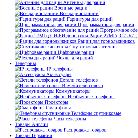
Антенны для раций
Военные рации
Все радиостанции
Гарнитуры для раций
Программаторы для раций
Программное обе
Рации 27МГц СИ-БИ д
Рации для горнолыжников
Спутниковые антенны
Цифровые рации
Чехлы для раций
Телефоны
IP телефоны
Аксессуары
Детали телефонов
Изменители голоса
Коммуникаторы
Необычные телефоны
Проекторы
Смартфоны
Телефоны спутниковые
Часы телефоны
Товары Англии
Распродажа товаров
Товары Германии