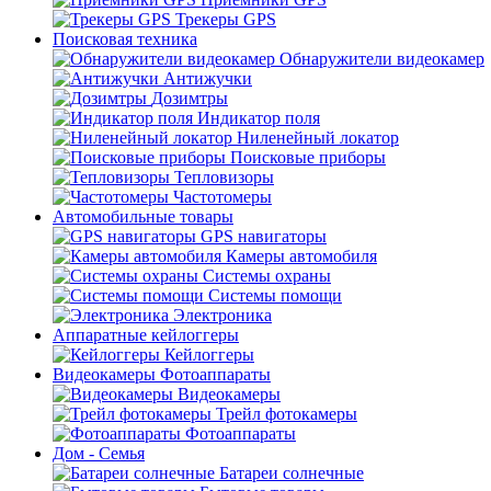
Трекеры GPS
Поисковая техника
Обнаружители видеокамер
Антижучки
Дозимтры
Индикатор поля
Ниленейный локатор
Поисковые приборы
Тепловизоры
Частотомеры
Автомобильные товары
GPS навигаторы
Камеры автомобиля
Системы охраны
Системы помощи
Электроника
Аппаратные кейлоггеры
Кейлоггеры
Видеокамеры Фотоаппараты
Видеокамеры
Трейл фотокамеры
Фотоаппараты
Дом - Семья
Батареи солнечные