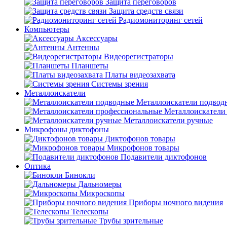
Защита переговоров
Защита средств связи
Радиомониторинг сетей
Компьютеры
Аксессуары
Антенны
Видеорегистраторы
Планшеты
Платы видеозахвата
Системы зрения
Металлоискатели
Металлоискатели подвод
Металлоискатели
Металлоискатели ручные
Микрофоны диктофоны
Диктофонов товары
Микрофонов товары
Подавители диктофонов
Оптика
Бинокли
Дальномеры
Микроскопы
Приборы ночного видения
Телескопы
Трубы зрительные