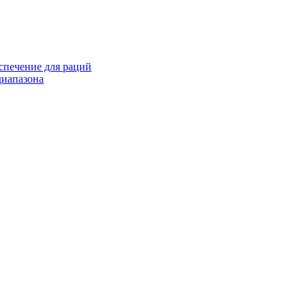
спечение для раций
иапазона