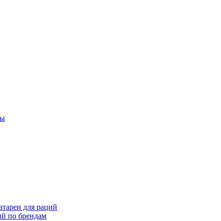
ты
тареи для раций
ий по брендам