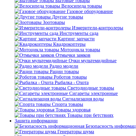
Бытовые товары
Велосипеда товары
Газовое оборудование
Другие товары
Зоотовары
Измерители-контролеры
Инструменты сада
Картинг запчасти
Квадрокоптеры
Мотоцикла товары
Отмычки замков
Очки мультемидийные
Радио модели
Рации товары
Роботов товары
Рыбалка - Охота
Светодиодные товары
Сигареты электронные
Сигнализация воды
Спорта товары
Товары здоровья
Товары при бетствиях
Защита информации
Безопасность информа
Генераторы шума