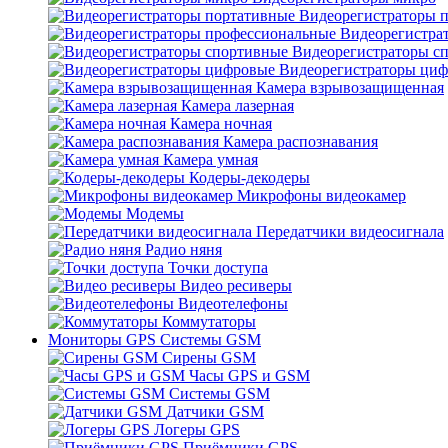
Видеорегистраторы 
Видеорегистра
Видеорегистраторы с
Видеорегистраторы ци
Камера взрывозащищенная
Камера лазерная
Камера ночная
Камера распознавания
Камера умная
Кодеры-декодеры
Микрофоны видеокамер
Модемы
Передатчики видеосигнала
Радио няня
Точки доступа
Видео ресиверы
Видеотелефоны
Коммутаторы
Мониторы GPS Системы GSM
Сирены GSM
Часы GPS и GSM
Системы GSM
Датчики GSM
Логеры GPS
Приёмники GPS