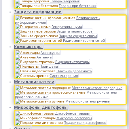
Товары здоровья
Товары при бетствиях
Защита информации
Безопасность
информационная
Генераторы шума
Защита переговоров
Защита средств связи
Радиомониторинг сетей
Компьютеры
Аксессуары
Антенны
Видеорегистраторы
Планшеты
Платы видеозахвата
Системы зрения
Металлоискатели
Металлоискатели подводные
Металлоискатели
профессиональные
Металлоискатели ручные
Микрофоны диктофоны
Диктофонов товары
Микрофонов товары
Подавители диктофонов
Оптика