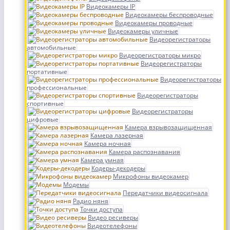
Видеокамеры IP
Видеокамеры беспроводные
Видеокамеры проводные
Видеокамеры уличные
Видеорегистраторы
автомобильные
Видеорегистраторы микро
Видеорегистраторы
портативные
Видеорегистраторы
профессиональные
Видеорегистраторы
спортивные
Видеорегистраторы
цифровые
Камера взрывозащищенная
Камера лазерная
Камера ночная
Камера распознавания
Камера умная
Кодеры-декодеры
Микрофоны видеокамер
Модемы
Передатчики видеосигнала
Радио няня
Точки доступа
Видео ресиверы
Видеотелефоны