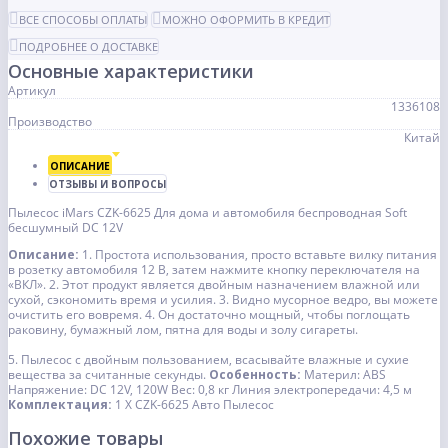
ВСЕ СПОСОБЫ ОПЛАТЫ
МОЖНО ОФОРМИТЬ В КРЕДИТ
ПОДРОБНЕЕ О ДОСТАВКЕ
Основные характеристики
Артикул
1336108
Производство
Китай
ОПИСАНИЕ
ОТЗЫВЫ И ВОПРОСЫ
Пылесос iMars CZK-6625 Для дома и автомобиля беспроводная Soft
бесшумный DC 12V
Описание:
1. Простота использования, просто вставьте вилку питания
в розетку автомобиля 12 В, затем нажмите кнопку переключателя на
«ВКЛ».
2. Этот продукт является двойным назначением влажной или
сухой, сэкономить время и усилия.
3. Видно мусорное ведро, вы можете
очистить его вовремя.
4. Он достаточно мощный, чтобы поглощать
раковину, бумажный лом, пятна для воды и золу сигареты.
5. Пылесос с двойным пользованием, всасывайте влажные и сухие
вещества за считанные секунды.
Особенность:
Материл: ABS
Напряжение: DC 12V, 120W
Вес: 0,8 кг
Линия электропередачи: 4,5 м
Комплектация:
1 Х CZK-6625 Авто Пылесос
Похожие товары