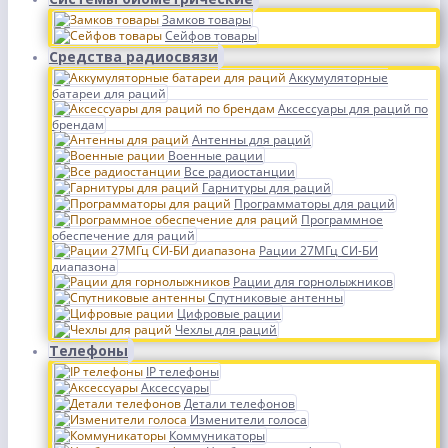
Замков товары
Сейфов товары
Средства радиосвязи
Аккумуляторные
батареи для раций
Аксессуары для раций по
брендам
Антенны для раций
Военные рации
Все радиостанции
Гарнитуры для раций
Программаторы для раций
Программное
обеспечение для раций
Рации 27МГц СИ-БИ
диапазона
Рации для горнолыжников
Спутниковые антенны
Цифровые рации
Чехлы для раций
Телефоны
IP телефоны
Аксессуары
Детали телефонов
Изменители голоса
Коммуникаторы