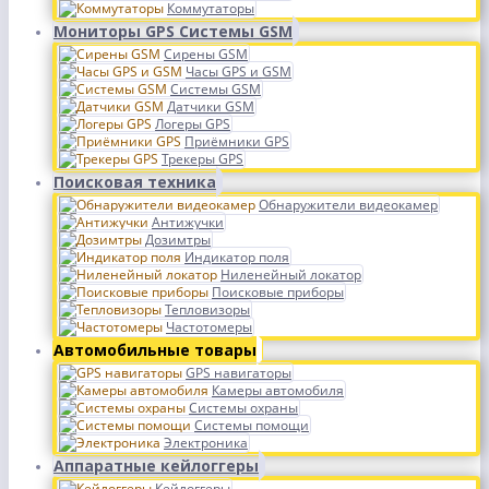
Коммутаторы
Мониторы GPS Системы GSM
Сирены GSM
Часы GPS и GSM
Системы GSM
Датчики GSM
Логеры GPS
Приёмники GPS
Трекеры GPS
Поисковая техника
Обнаружители видеокамер
Антижучки
Дозимтры
Индикатор поля
Ниленейный локатор
Поисковые приборы
Тепловизоры
Частотомеры
Автомобильные товары
GPS навигаторы
Камеры автомобиля
Системы охраны
Системы помощи
Электроника
Аппаратные кейлоггеры
Кейлоггеры