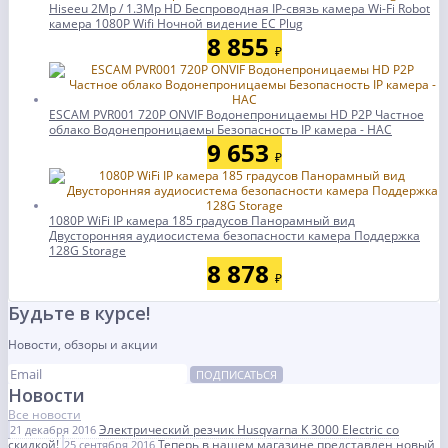
Hiseeu 2Mp / 1.3Mp HD Беспроводная IP-связь камера Wi-Fi Robot
камера 1080P Wifi Ночной видение ЕС Plug
8 855
₽
ESCAM PVR001 720P ONVIF Водонепроницаемы HD P2P Частное
облако Водонепроницаемы Безопасность IP камера - НАС
9 653
₽
1080P WiFi IP камера 185 градусов Панорамный вид
Двусторонняя аудиосистема безопасности камера Поддержка
128G Storage
8 878
₽
Будьте в курсе!
Новости, обзоры и акции
ПОДПИСАТЬСЯ
Новости
Все новости
Электрический резчик Husqvarna K 3000 Electric со
21 декабря 2016
скидкой!
Теперь в нашем магазине представлен новый
25 сентября 2016