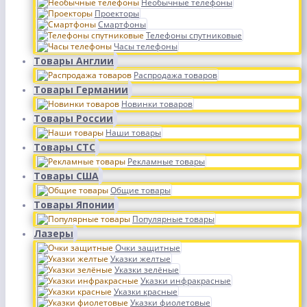
Необычные телефоны
Проекторы
Смартфоны
Телефоны спутниковые
Часы телефоны
Товары Англии
Распродажа товаров
Товары Германии
Новинки товаров
Товары России
Наши товары
Товары СТС
Рекламные товары
Товары США
Общие товары
Товары Японии
Популярные товары
Лазеры
Очки защитные
Указки желтые
Указки зелёные
Указки инфракрасные
Указки красные
Указки фиолетовые