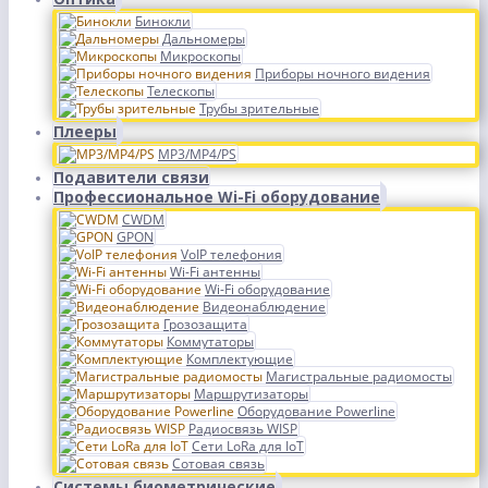
Бинокли
Дальномеры
Микроскопы
Приборы ночного видения
Телескопы
Трубы зрительные
Плееры
MP3/MP4/PS
Подавители связи
Профессиональное Wi-Fi оборудование
CWDM
GPON
VoIP телефония
Wi-Fi антенны
Wi-Fi оборудование
Видеонаблюдение
Грозозащита
Коммутаторы
Комплектующие
Магистральные радиомосты
Маршрутизаторы
Оборудование Powerline
Радиосвязь WISP
Сети LoRa для IoT
Сотовая связь
Системы биометрические