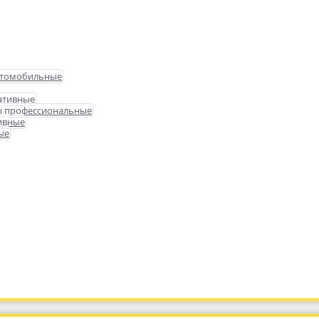
втомобильные
ативные
ы профессиональные
ивные
ые