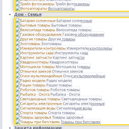
Трейл фотокамеры
Фотоаппараты
Дом - Семья
Батареи солнечные
Бытовые товары
Велосипеда товары
Газовое оборудование
Другие товары
Зоотовары
Измерители-контролеры
Инструменты сада
Картинг запчасти
Квадрокоптеры
Мотоцикла товары
Отмычки замков
Очки мультемидийные
Радио модели
Рации товары
Роботов товары
Рыбалка - Охота
Светодиодные товары
Сигареты электронные
Сигнализация воды
Спорта товары
Товары здоровья
Товары при бетствиях
Защита информации