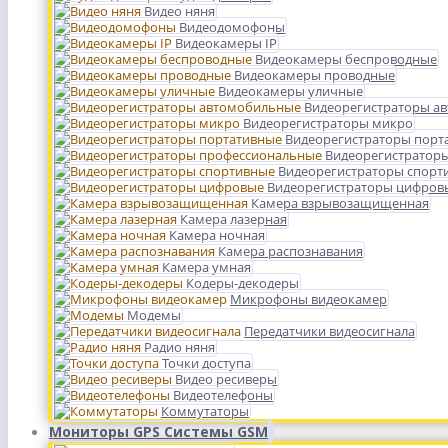
Видео няня
Видеодомофоны
Видеокамеры IP
Видеокамеры беспроводные
Видеокамеры проводные
Видеокамеры уличные
Видеорегистраторы а
Видеорегистраторы микро
Видеорегистраторы порт
Видеорегистратор
Видеорегистраторы спорт
Видеорегистраторы цифров
Камера взрывозащищенная
Камера лазерная
Камера ночная
Камера распознавания
Камера умная
Кодеры-декодеры
Микрофоны видеокамер
Модемы
Передатчики видеосигнала
Радио няня
Точки доступа
Видео ресиверы
Видеотелефоны
Коммутаторы
Мониторы GPS Системы GSM