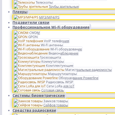
Телескопы
Трубы зрительные
Плееры
MP3/MP4/PS
Подавители связи
Профессиональное Wi-Fi оборудование
CWDM
GPON
VoIP телефония
Wi-Fi антенны
Wi-Fi оборудование
Видеонаблюдение
Грозозащита
Коммутаторы
Комплектующие
Магистральные радиомосты
Маршрутизаторы
Оборудование Powerline
Радиосвязь WISP
Сети LoRa для IoT
Сотовая связь
Системы биометрические
Замков товары
Сейфов товары
Средства радиосвязи