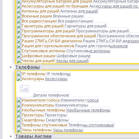
Аккумуляторные батар
Аксессуары для раций по
Антенны для раций
Военные рации
Все радиостанции
Гарнитуры для раций
Программаторы для раций
Программное обеспе
Рации 27МГц СИ-БИ диапазо
Рации для горнолыжников
Спутниковые антенны
Цифровые рации
Чехлы для раций
Телефоны
IP телефоны
Аксессуары
Детали телефонов
Изменители голоса
Коммуникаторы
Необычные телефоны
Проекторы
Смартфоны
Телефоны спутниковые
Часы телефоны
Товары Англии