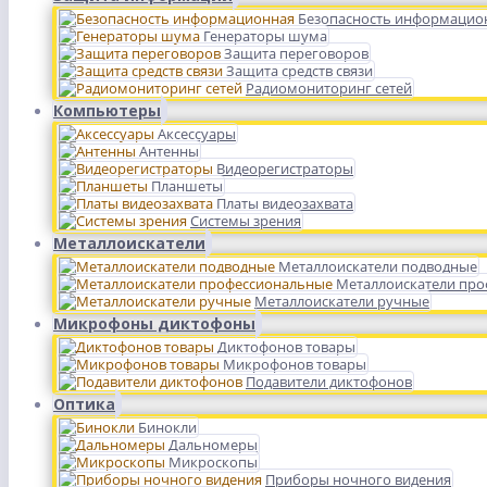
Безопасность информацио
Генераторы шума
Защита переговоров
Защита средств связи
Радиомониторинг сетей
Компьютеры
Аксессуары
Антенны
Видеорегистраторы
Планшеты
Платы видеозахвата
Системы зрения
Металлоискатели
Металлоискатели подводные
Металлоискатели пр
Металлоискатели ручные
Микрофоны диктофоны
Диктофонов товары
Микрофонов товары
Подавители диктофонов
Оптика
Бинокли
Дальномеры
Микроскопы
Приборы ночного видения