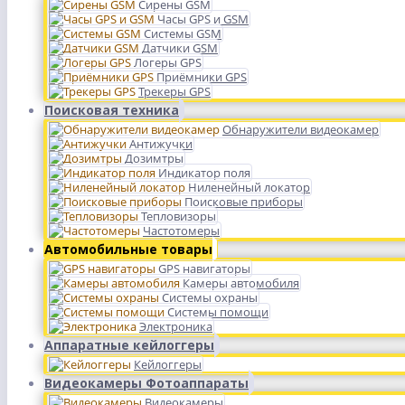
Сирены GSM
Часы GPS и GSM
Системы GSM
Датчики GSM
Логеры GPS
Приёмники GPS
Трекеры GPS
Поисковая техника
Обнаружители видеокамер
Антижучки
Дозимтры
Индикатор поля
Ниленейный локатор
Поисковые приборы
Тепловизоры
Частотомеры
Автомобильные товары
GPS навигаторы
Камеры автомобиля
Системы охраны
Системы помощи
Электроника
Аппаратные кейлоггеры
Кейлоггеры
Видеокамеры Фотоаппараты
Видеокамеры