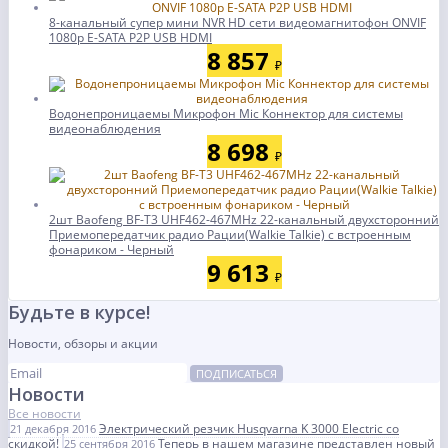
8-канальный супер мини NVR HD сети видеомагнитофон ONVIF
1080p E-SATA P2P USB HDMI
8 857
₽
Водонепроницаемы Микрофон Mic Коннектор для системы
видеонаблюдения
8 698
₽
2шт Baofeng BF-T3 UHF462-467MHz 22-канальный двухсторонний
Приемопередатчик радио Рации(Walkie Talkie) с встроенным
фонариком - Черный
9 613
₽
Будьте в курсе!
Новости, обзоры и акции
ПОДПИСАТЬСЯ
Новости
Все новости
Электрический резчик Husqvarna K 3000 Electric со
21 декабря 2016
скидкой!
Теперь в нашем магазине представлен новый
25 сентября 2016