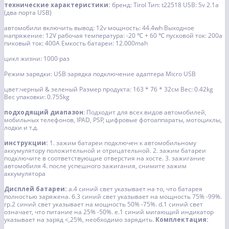
технические характеристики:
бренд: Tirol
Тип: t22518
USB: 5v 2.1a
(два порта USB)
автомобили включить вывод: 12v
мощность: 44.4wh
Выходное
напряжение: 12V
рабочая температура: -20 ℃ + 60 ℃
пусковой ток: 200a
пиковый ток: 400A
Емкость батареи: 12.000mah
цикл жизни: 1000 раз
Режим зарядки: USB зарядка подключение адаптера Micro USB
цвет:черный & зеленый
Размер продукта: 163 * 76 * 32см
Вес: 0.42kg
Вес упаковки: 0.755kg
подходящий диапазон
: Подходит для всех видов автомобилей,
мобильных телефонов, IPAD, PSP, цифровые фотоаппараты, мотоциклы,
лодки и т.д.
инструкции:
1. зажим батареи подключен к автомобильному
аккумулятору положительной и отрицательной.
2. зажим батареи
подключите в соответствующие отверстия на хосте.
3. зажигание
автомобиля
4. после успешного зажигания, снимите зажим
аккумулятора
Дисплей батареи:
а.4 синий свет указывает на то, что батарея
полностью заряжена.
б.3 синий свет указывает на мощность 75% -99%.
гр.2 синий свет указывает на мощность 50% -75%.
d.1 синий свет
означает, что питание на 25% -50%.
е.1 синий мигающий индикатор
указывает на заряд <,25%, необходимо зарядить.
Комплектация: