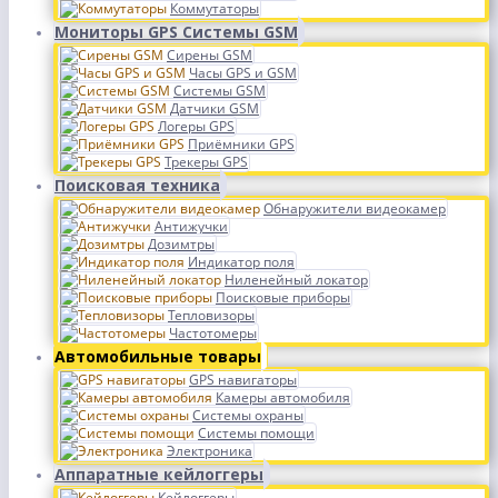
Коммутаторы
Мониторы GPS Системы GSM
Сирены GSM
Часы GPS и GSM
Системы GSM
Датчики GSM
Логеры GPS
Приёмники GPS
Трекеры GPS
Поисковая техника
Обнаружители видеокамер
Антижучки
Дозимтры
Индикатор поля
Ниленейный локатор
Поисковые приборы
Тепловизоры
Частотомеры
Автомобильные товары
GPS навигаторы
Камеры автомобиля
Системы охраны
Системы помощи
Электроника
Аппаратные кейлоггеры
Кейлоггеры