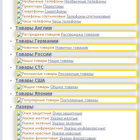
Необычные телефоны
Проекторы
Смартфоны
Телефоны спутниковые
Часы телефоны
Товары Англии
Распродажа товаров
Товары Германии
Новинки товаров
Товары России
Наши товары
Товары СТС
Рекламные товары
Товары США
Общие товары
Товары Японии
Популярные товары
Лазеры
Очки защитные
Указки желтые
Указки зелёные
Указки инфракрасные
Указки красные
Указки фиолетовые