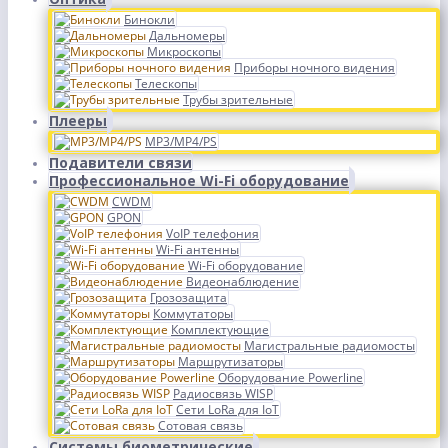
Бинокли
Дальномеры
Микроскопы
Приборы ночного видения
Телескопы
Трубы зрительные
Плееры
MP3/MP4/PS
Подавители связи
Профессиональное Wi-Fi оборудование
CWDM
GPON
VoIP телефония
Wi-Fi антенны
Wi-Fi оборудование
Видеонаблюдение
Грозозащита
Коммутаторы
Комплектующие
Магистральные радиомосты
Маршрутизаторы
Оборудование Powerline
Радиосвязь WISP
Сети LoRa для IoT
Сотовая связь
Системы биометрические