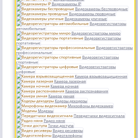
Видеокамеры IP
Видеокамеры беспроводные
Видеокамеры проводные
Видеокамеры уличные
Видеорегистраторы
автомобильные
Видеорегистраторы микро
Видеорегистраторы
портативные
Видеорегистраторы
профессиональные
Видеорегистраторы
спортивные
Видеорегистраторы
цифровые
Камера взрывозащищенная
Камера лазерная
Камера ночная
Камера распознавания
Камера умная
Кодеры-декодеры
Микрофоны видеокамер
Модемы
Передатчики видеосигнала
Радио няня
Точки доступа
Видео ресиверы
Видеотелефоны