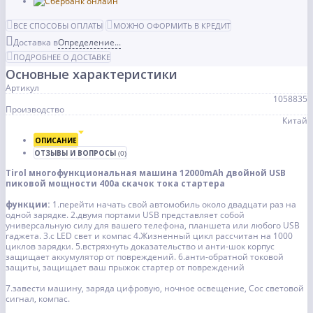
ВСЕ СПОСОБЫ ОПЛАТЫ
МОЖНО ОФОРМИТЬ В КРЕДИТ
Доставка в
Определение...
ПОДРОБНЕЕ О ДОСТАВКЕ
Основные характеристики
Артикул
1058835
Производство
Китай
ОПИСАНИЕ
ОТЗЫВЫ И ВОПРОСЫ
(0)
Tirol многофункциональная машина 12000mAh двойной USB
пиковой мощности 400а скачок тока стартера
функции:
1.перейти начать свой автомобиль около двадцати раз на
одной зарядке.
2.двумя портами USB представляет собой
универсальную силу для вашего телефона, планшета или любого USB
гаджета.
3.с LED свет и компас
4.Жизненный цикл рассчитан на 1000
циклов зарядки.
5.встряхнуть доказательство и анти-шок корпус
защищает аккумулятор от повреждений.
6.анти-обратной токовой
защиты, защищает ваш прыжок стартер от повреждений
7.завести машину, заряда цифровую, ночное освещение, Сос световой
сигнал, компас.