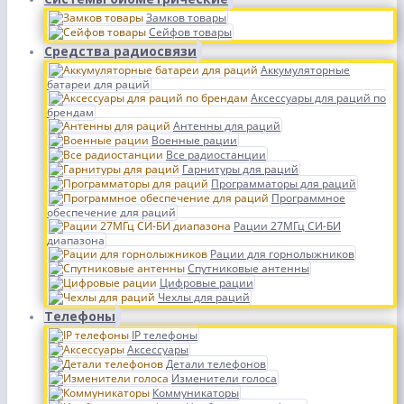
Замков товары
Сейфов товары
Средства радиосвязи
Аккумуляторные
батареи для раций
Аксессуары для раций по
брендам
Антенны для раций
Военные рации
Все радиостанции
Гарнитуры для раций
Программаторы для раций
Программное
обеспечение для раций
Рации 27МГц СИ-БИ
диапазона
Рации для горнолыжников
Спутниковые антенны
Цифровые рации
Чехлы для раций
Телефоны
IP телефоны
Аксессуары
Детали телефонов
Изменители голоса
Коммуникаторы