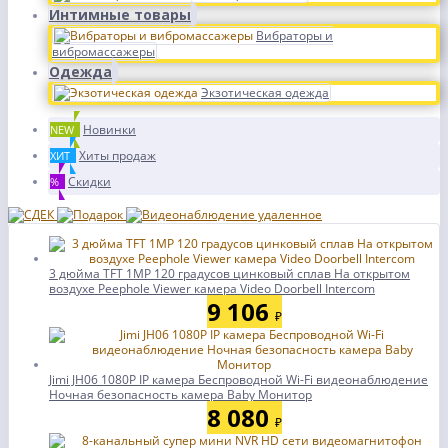
Интимные товары
Вибраторы и
вибромассажеры
Одежда
Экзотическая одежда
Новинки
NEW
Хиты продаж
ХИТ
Скидки
%
3 дюйма TFT 1MP 120 градусов цинковый сплав На открытом
воздухе Peephole Viewer камера Video Doorbell Intercom
9 106
₽
Jimi JH06 1080P IP камера Беспроводной Wi-Fi видеонаблюдение
Ночная безопасность камера Baby Монитор
8 080
₽