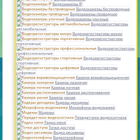
Видеокамеры IP
Видеокамеры беспроводные
Видеокамеры проводные
Видеокамеры уличные
Видеорегистраторы
автомобильные
Видеорегистраторы микро
Видеорегистраторы
портативные
Видеорегистраторы
профессиональные
Видеорегистраторы
спортивные
Видеорегистраторы
цифровые
Камера взрывозащищенная
Камера лазерная
Камера ночная
Камера распознавания
Камера умная
Кодеры-декодеры
Микрофоны видеокамер
Модемы
Передатчики видеосигнала
Радио няня
Точки доступа
Видео ресиверы
Видеотелефоны