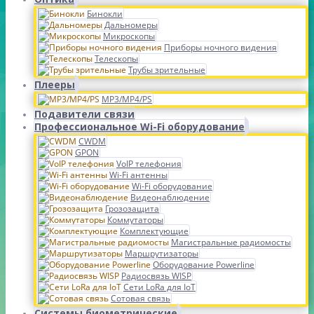
Бинокли
Дальномеры
Микроскопы
Приборы ночного видения
Телескопы
Трубы зрительные
Плееры
MP3/MP4/PS
Подавители связи
Профессиональное Wi-Fi оборудование
CWDM
GPON
VoIP телефония
Wi-Fi антенны
Wi-Fi оборудование
Видеонаблюдение
Грозозащита
Коммутаторы
Комплектующие
Магистральные радиомосты
Маршрутизаторы
Оборудование Powerline
Радиосвязь WISP
Сети LoRa для IoT
Сотовая связь
Системы биометрические