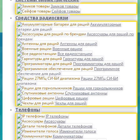
Замков товары
Сейфов товары
Средства радиосвязи
Аккумуляторные
батареи для раций
Аксессуары для раций по
брендам
Антенны для раций
Военные рации
Все радиостанции
Гарнитуры для раций
Программаторы для раций
Программное
обеспечение для раций
Рации 27МГц СИ-БИ
диапазона
Рации для горнолыжников
Спутниковые антенны
Цифровые рации
Чехлы для раций
Телефоны
IP телефоны
Аксессуары
Детали телефонов
Изменители голоса
Коммуникаторы