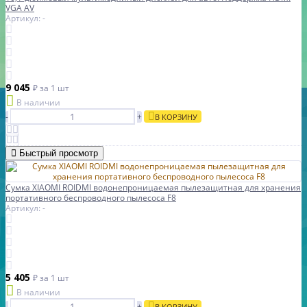
VGA AV
Артикул: -
9 045
₽
за 1 шт
В наличии
-
+
В КОРЗИНУ
Быстрый просмотр
Сумка XIAOMI ROIDMI водонепроницаемая пылезащитная для хранения
портативного беспроводного пылесоса F8
Артикул: -
5 405
₽
за 1 шт
В наличии
-
+
В КОРЗИНУ