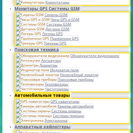
Коммутаторы
Мониторы GPS Системы GSM
Сирены GSM
Часы GPS и GSM
Системы GSM
Датчики GSM
Логеры GPS
Приёмники GPS
Трекеры GPS
Поисковая техника
Обнаружители видеокамер
Антижучки
Дозимтры
Индикатор поля
Ниленейный локатор
Поисковые приборы
Тепловизоры
Частотомеры
Автомобильные товары
GPS навигаторы
Камеры автомобиля
Системы охраны
Системы помощи
Электроника
Аппаратные кейлоггеры
Кейлоггеры