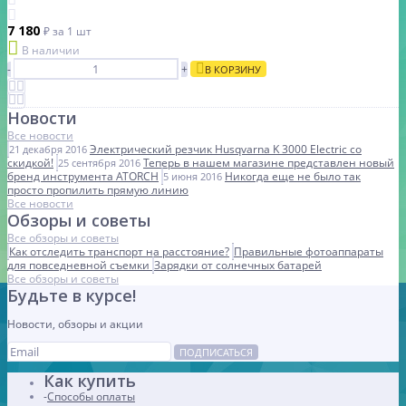
7 180
₽
за 1 шт
В наличии
-
+
В КОРЗИНУ
Новости
Все новости
Электрический резчик Husqvarna K 3000 Electric со
21 декабря 2016
скидкой!
Теперь в нашем магазине представлен новый
25 сентября 2016
бренд инструмента ATORCH
Никогда еще не было так
5 июня 2016
просто пропилить прямую линию
Все новости
Обзоры и советы
Все обзоры и советы
Как отследить транспорт на расстояние?
Правильные фотоаппараты
для повседневной съемки
Зарядки от солнечных батарей
Все обзоры и советы
Будьте в курсе!
Новости, обзоры и акции
ПОДПИСАТЬСЯ
Как купить
Способы оплаты