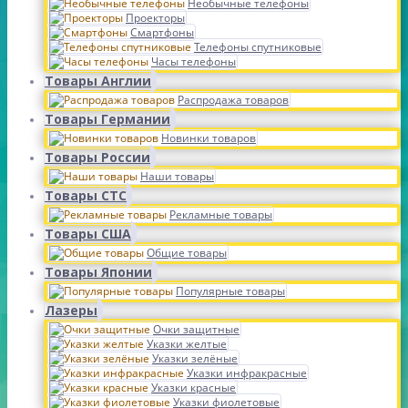
Необычные телефоны
Проекторы
Смартфоны
Телефоны спутниковые
Часы телефоны
Товары Англии
Распродажа товаров
Товары Германии
Новинки товаров
Товары России
Наши товары
Товары СТС
Рекламные товары
Товары США
Общие товары
Товары Японии
Популярные товары
Лазеры
Очки защитные
Указки желтые
Указки зелёные
Указки инфракрасные
Указки красные
Указки фиолетовые