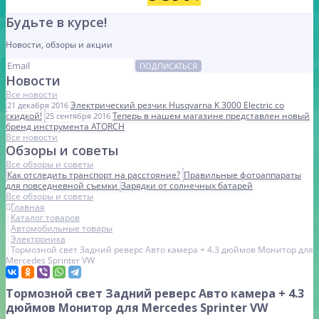
Будьте в курсе!
Новости, обзоры и акции
ПОДПИСАТЬСЯ
Новости
Все новости
Электрический резчик Husqvarna K 3000 Electric со
21 декабря 2016
скидкой!
Теперь в нашем магазине представлен новый
25 сентября 2016
бренд инструмента ATORCH
Все новости
Обзоры и советы
Все обзоры и советы
Как отследить транспорт на расстояние?
Правильные фотоаппараты
для повседневной съемки
Зарядки от солнечных батарей
Все обзоры и советы
Главная
Каталог товаров
Автомобильные товары
Электроника
Тормозной свет Задний реверс Авто камера + 4.3 дюймов Монитор для
Mercedes Sprinter VW
Тормозной свет Задний реверс Авто камера + 4.3
дюймов Монитор для Mercedes Sprinter VW