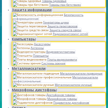
Товары здоровья
Товары при бетствиях
Защита информации
Безопасность
информационная
Генераторы шума
Защита переговоров
Защита средств связи
Радиомониторинг сетей
Компьютеры
Аксессуары
Антенны
Видеорегистраторы
Планшеты
Платы видеозахвата
Системы зрения
Металлоискатели
Металлоискатели подводные
Металлоискатели
профессиональные
Металлоискатели ручные
Микрофоны диктофоны
Диктофонов товары
Микрофонов товары
Подавители диктофонов
Оптика