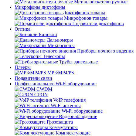
Металлоискатели ручные
Микрофоны диктофоны
Диктофонов товары
Микрофонов товары
Подавители диктофонов
Оптика
Бинокли
Дальномеры
Микроскопы
Приборы ночного видения
Телескопы
Трубы зрительные
Плееры
MP3/MP4/PS
Подавители связи
Профессиональное Wi-Fi оборудование
CWDM
GPON
VoIP телефония
Wi-Fi антенны
Wi-Fi оборудование
Видеонаблюдение
Грозозащита
Коммутаторы
Комплектующие