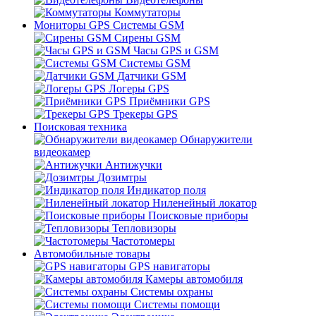
Коммутаторы
Мониторы GPS Системы GSM
Сирены GSM
Часы GPS и GSM
Системы GSM
Датчики GSM
Логеры GPS
Приёмники GPS
Трекеры GPS
Поисковая техника
Обнаружители
видеокамер
Антижучки
Дозимтры
Индикатор поля
Ниленейный локатор
Поисковые приборы
Тепловизоры
Частотомеры
Автомобильные товары
GPS навигаторы
Камеры автомобиля
Системы охраны
Системы помощи