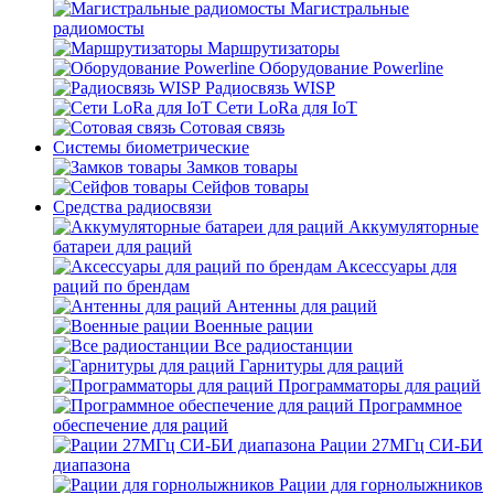
Магистральные
радиомосты
Маршрутизаторы
Оборудование Powerline
Радиосвязь WISP
Сети LoRa для IoT
Сотовая связь
Системы биометрические
Замков товары
Сейфов товары
Средства радиосвязи
Аккумуляторные
батареи для раций
Аксессуары для
раций по брендам
Антенны для раций
Военные рации
Все радиостанции
Гарнитуры для раций
Программаторы для раций
Программное
обеспечение для раций
Рации 27МГц СИ-БИ
диапазона
Рации для горнолыжников