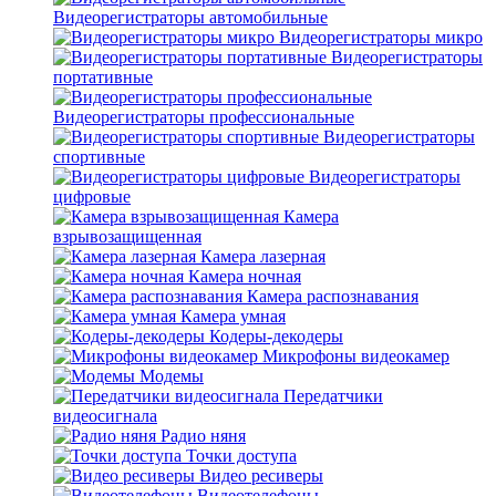
Видеорегистраторы автомобильные
Видеорегистраторы микро
Видеорегистраторы
портативные
Видеорегистраторы профессиональные
Видеорегистраторы
спортивные
Видеорегистраторы
цифровые
Камера
взрывозащищенная
Камера лазерная
Камера ночная
Камера распознавания
Камера умная
Кодеры-декодеры
Микрофоны видеокамер
Модемы
Передатчики
видеосигнала
Радио няня
Точки доступа
Видео ресиверы
Видеотелефоны