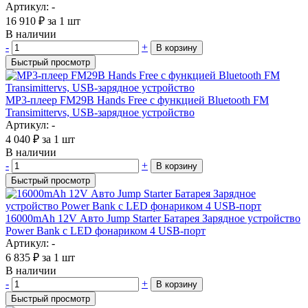
Артикул: -
16 910
₽
за 1 шт
В наличии
-
+
В корзину
Быстрый просмотр
MP3-плеер FM29B Hands Free с функцией Bluetooth FM
Transimittervs, USB-зарядное устройство
Артикул: -
4 040
₽
за 1 шт
В наличии
-
+
В корзину
Быстрый просмотр
16000mAh 12V Авто Jump Starter Батарея Зарядное устройство
Power Bank с LED фонариком 4 USB-порт
Артикул: -
6 835
₽
за 1 шт
В наличии
-
+
В корзину
Быстрый просмотр