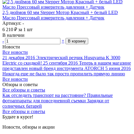
2,5 дюймов 60 мм Stepper Мотор Красный + белый LED
Масло Прессовый измеритель давления + Датчик
Артикул: -
6 210
₽
за 1 шт
В наличии
-
+
В корзину
Новости
Все новости
21 декабря 2016
Электрический резчик Husqvarna K 3000
Electric со скидкой!
25 сентября 2016
Теперь в нашем магазине
представлен новый бренд инструмента ATORCH
5 июня 2016
Никогда еще не было так просто пропилить прямую линию
Все новости
Обзоры и советы
Все обзоры и советы
Как отследить транспорт на расстояние?
Правильные
фотоаппараты для повседневной съемки
Зарядки от
солнечных батарей
Все обзоры и советы
Будьте в курсе!
Новости, обзоры и акции