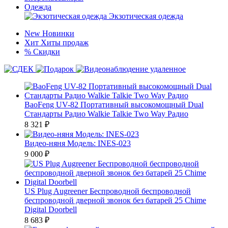
Одежда
Экзотическая одежда
New
Новинки
Хит
Хиты продаж
%
Скидки
BaoFeng UV-82 Портативный высокомощный Dual
Стандарты Радио Walkie Talkie Two Way Радио
8 321
₽
Видео-няня Модель: INES-023
9 000
₽
US Plug Augreener Беспроводной беспроводной
беспроводной дверной звонок без батарей 25 Chime
Digital Doorbell
8 683
₽