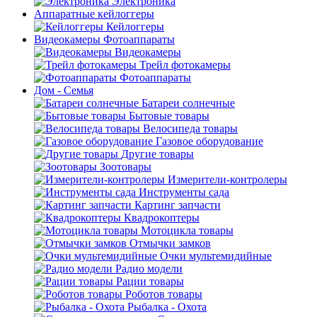
Электроника
Аппаратные кейлоггеры
Кейлоггеры
Видеокамеры Фотоаппараты
Видеокамеры
Трейл фотокамеры
Фотоаппараты
Дом - Семья
Батареи солнечные
Бытовые товары
Велосипеда товары
Газовое оборудование
Другие товары
Зоотовары
Измерители-контролеры
Инструменты сада
Картинг запчасти
Квадрокоптеры
Мотоцикла товары
Отмычки замков
Очки мультемидийные
Радио модели
Рации товары
Роботов товары
Рыбалка - Охота