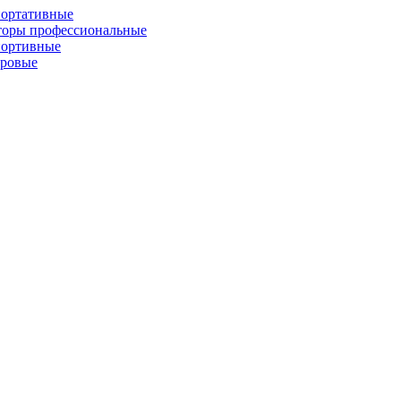
портативные
торы профессиональные
портивные
фровые