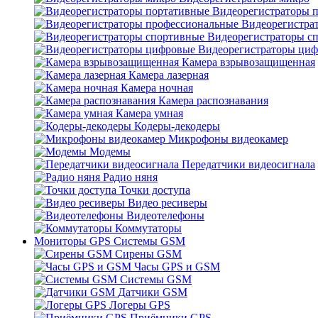
Видеорегистраторы 
Видеорегистра
Видеорегистраторы с
Видеорегистраторы ци
Камера взрывозащищенная
Камера лазерная
Камера ночная
Камера распознавания
Камера умная
Кодеры-декодеры
Микрофоны видеокамер
Модемы
Передатчики видеосигнала
Радио няня
Точки доступа
Видео ресиверы
Видеотелефоны
Коммутаторы
Мониторы GPS Системы GSM
Сирены GSM
Часы GPS и GSM
Системы GSM
Датчики GSM
Логеры GPS
Приёмники GPS