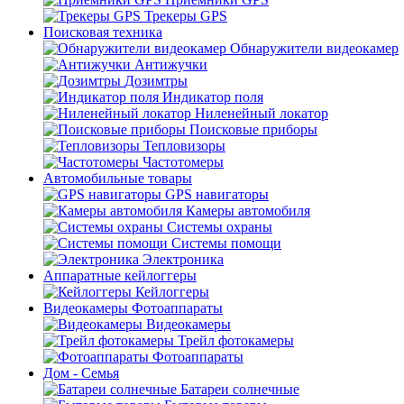
Трекеры GPS
Поисковая техника
Обнаружители видеокамер
Антижучки
Дозимтры
Индикатор поля
Ниленейный локатор
Поисковые приборы
Тепловизоры
Частотомеры
Автомобильные товары
GPS навигаторы
Камеры автомобиля
Системы охраны
Системы помощи
Электроника
Аппаратные кейлоггеры
Кейлоггеры
Видеокамеры Фотоаппараты
Видеокамеры
Трейл фотокамеры
Фотоаппараты
Дом - Семья
Батареи солнечные