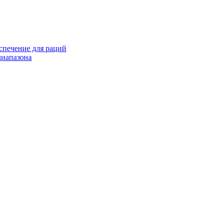
спечение для раций
иапазона