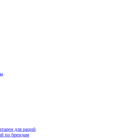
ты
тареи для раций
ий по брендам