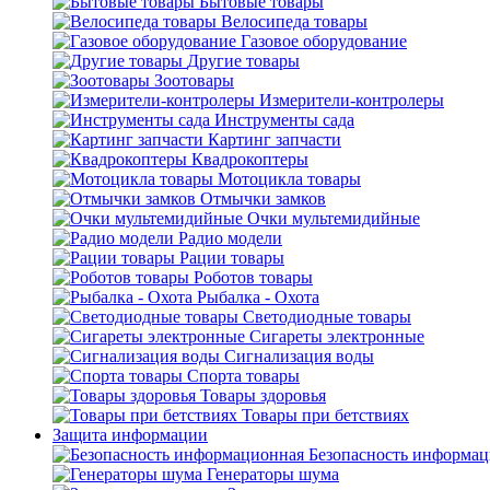
Бытовые товары
Велосипеда товары
Газовое оборудование
Другие товары
Зоотовары
Измерители-контролеры
Инструменты сада
Картинг запчасти
Квадрокоптеры
Мотоцикла товары
Отмычки замков
Очки мультемидийные
Радио модели
Рации товары
Роботов товары
Рыбалка - Охота
Светодиодные товары
Сигареты электронные
Сигнализация воды
Спорта товары
Товары здоровья
Товары при бетствиях
Защита информации
Безопасность информа
Генераторы шума