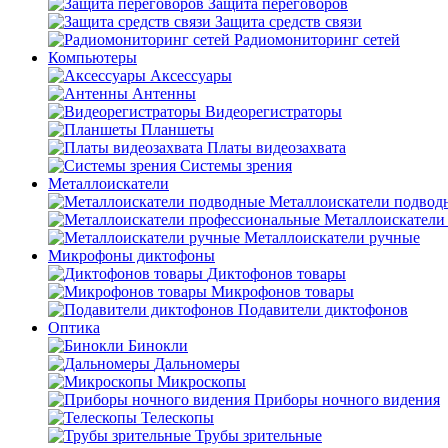
Защита переговоров
Защита средств связи
Радиомониторинг сетей
Компьютеры
Аксессуары
Антенны
Видеорегистраторы
Планшеты
Платы видеозахвата
Системы зрения
Металлоискатели
Металлоискатели подвод
Металлоискатели
Металлоискатели ручные
Микрофоны диктофоны
Диктофонов товары
Микрофонов товары
Подавители диктофонов
Оптика
Бинокли
Дальномеры
Микроскопы
Приборы ночного видения
Телескопы
Трубы зрительные