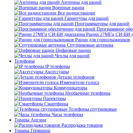
Антенны для раций
Военные рации
Все радиостанции
Гарнитуры для раций
Программаторы для раций
Программное обе
Рации 27МГц СИ-БИ д
Рации для горнолыжников
Спутниковые антенны
Цифровые рации
Чехлы для раций
Телефоны
IP телефоны
Аксессуары
Детали телефонов
Изменители голоса
Коммуникаторы
Необычные телефоны
Проекторы
Смартфоны
Телефоны спутниковые
Часы телефоны
Товары Англии
Распродажа товаров
Товары Германии