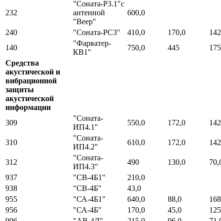
"Соната-Р3.1"с
232
антенной
600,0
"Веер"
240
"Соната-РС3"
410,0
170,0
142
"Фарватер-
140
750,0
445
175
КВ1"
Средства
акустической и
вибрационной
защиты
акустической
информации
"Соната-
309
550,0
172,0
142
ИП4.1"
"Соната-
310
610,0
172,0
142
ИП4.2"
"Соната-
312
490
130,0
70,
ИП4.3"
937
"СВ-4Б1"
210,0
938
"СВ-4Б"
43,0
955
"СА-4Б1"
640,0
88,0
168
956
"СА-4Б"
170,0
45,0
125
906
"АВ-4Л"
215,0
96,0
71,