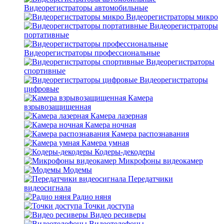
Видеорегистраторы автомобильные
Видеорегистраторы микро
Видеорегистраторы
портативные
Видеорегистраторы профессиональные
Видеорегистраторы
спортивные
Видеорегистраторы
цифровые
Камера
взрывозащищенная
Камера лазерная
Камера ночная
Камера распознавания
Камера умная
Кодеры-декодеры
Микрофоны видеокамер
Модемы
Передатчики
видеосигнала
Радио няня
Точки доступа
Видео ресиверы
Видеотелефоны