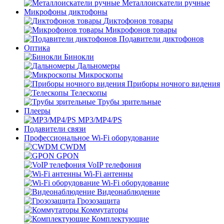
Металлоискатели ручные
Микрофоны диктофоны
Диктофонов товары
Микрофонов товары
Подавители диктофонов
Оптика
Бинокли
Дальномеры
Микроскопы
Приборы ночного видения
Телескопы
Трубы зрительные
Плееры
MP3/MP4/PS
Подавители связи
Профессиональное Wi-Fi оборудование
CWDM
GPON
VoIP телефония
Wi-Fi антенны
Wi-Fi оборудование
Видеонаблюдение
Грозозащита
Коммутаторы
Комплектующие