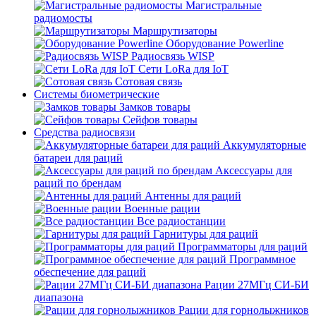
Магистральные
радиомосты
Маршрутизаторы
Оборудование Powerline
Радиосвязь WISP
Сети LoRa для IoT
Сотовая связь
Системы биометрические
Замков товары
Сейфов товары
Средства радиосвязи
Аккумуляторные
батареи для раций
Аксессуары для
раций по брендам
Антенны для раций
Военные рации
Все радиостанции
Гарнитуры для раций
Программаторы для раций
Программное
обеспечение для раций
Рации 27МГц СИ-БИ
диапазона
Рации для горнолыжников