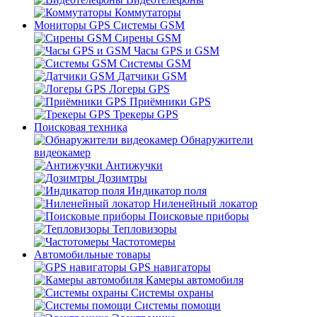
Коммутаторы
Мониторы GPS Системы GSM
Сирены GSM
Часы GPS и GSM
Системы GSM
Датчики GSM
Логеры GPS
Приёмники GPS
Трекеры GPS
Поисковая техника
Обнаружители
видеокамер
Антижучки
Дозимтры
Индикатор поля
Ниленейный локатор
Поисковые приборы
Тепловизоры
Частотомеры
Автомобильные товары
GPS навигаторы
Камеры автомобиля
Системы охраны
Системы помощи