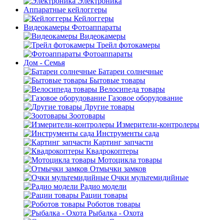
Электроника
Аппаратные кейлоггеры
Кейлоггеры
Видеокамеры Фотоаппараты
Видеокамеры
Трейл фотокамеры
Фотоаппараты
Дом - Семья
Батареи солнечные
Бытовые товары
Велосипеда товары
Газовое оборудование
Другие товары
Зоотовары
Измерители-контролеры
Инструменты сада
Картинг запчасти
Квадрокоптеры
Мотоцикла товары
Отмычки замков
Очки мультемидийные
Радио модели
Рации товары
Роботов товары
Рыбалка - Охота