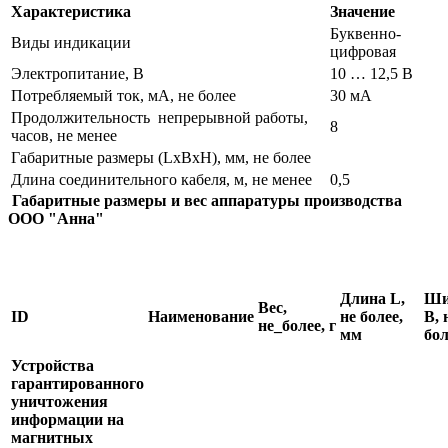
Характеристика
Значение
Буквенно-
Виды индикации
цифровая
Электропитание, В
10 … 12,5 В
Потребляемый ток, мА, не более
30 мА
Продолжительность непрерывной работы,
8
часов, не менее
Габаритные размеры (LxBхH), мм, не более
Длина соединительного кабеля, м, не менее
0,5
Габаритные размеры и вес аппаратуры производства
ООО "Анна"
Длина
L,
Ши
Вес,
ID
Наименование
не более,
B, 
не_более, г
мм
бол
Устройства
гарантированного
уничтожения
информации на
магнитных