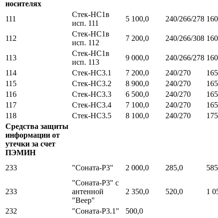
носителях
Стек-НС1в
111
5 100,0
240/266/278
160
исп. 111
Стек-НС1в
112
7 200,0
240/266/308
160
исп. 112
Стек-НС1в
113
9 000,0
240/266/278
160
исп. 113
114
Стек-НС3.1
7 200,0
240/270
165
115
Стек-НС3.2
8 900,0
240/270
165
116
Стек-НС3.3
6 500,0
240/270
165
117
Стек-НС3.4
7 100,0
240/270
165
118
Стек-НС3.5
8 100,0
240/270
175
Средства защиты
информации от
утечки за счет
ПЭМИН
233
"Соната-Р3"
2 000,0
285,0
585
"Соната-Р3" с
233
антенной
2 350,0
520,0
1 0
"Веер"
232
"Соната-Р3.1"
500,0