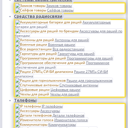
Замков товары
Сейфов товары
Средства радиосвязи
Аккумуляторные
батареи для раций
Аксессуары для раций по
брендам
Антенны для раций
Военные рации
Все радиостанции
Гарнитуры для раций
Программаторы для раций
Программное
обеспечение для раций
Рации 27МГц СИ-БИ
диапазона
Рации для горнолыжников
Спутниковые антенны
Цифровые рации
Чехлы для раций
Телефоны
IP телефоны
Аксессуары
Детали телефонов
Изменители голоса
Коммуникаторы