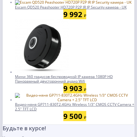
Escam QD520 Peashooter HD720P P2P IR IP Security камера - UK
9 992
₽
Мини 360 градусов беспроводной IP камера 1080P HD
Панорамный двусторонний аудио Wifi
9 903
₽
Видео-няня GP711-830T2.4GHz Wireless 1/3" CMOS CCTV Camera +
2.5" TFT LСD
9 500
₽
Будьте в курсе!