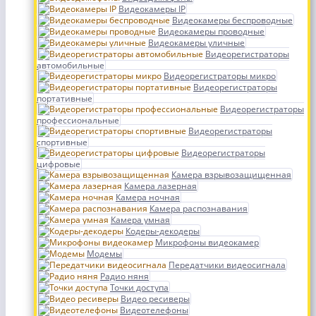
Видеокамеры IP
Видеокамеры беспроводные
Видеокамеры проводные
Видеокамеры уличные
Видеорегистраторы
автомобильные
Видеорегистраторы микро
Видеорегистраторы
портативные
Видеорегистраторы
профессиональные
Видеорегистраторы
спортивные
Видеорегистраторы
цифровые
Камера взрывозащищенная
Камера лазерная
Камера ночная
Камера распознавания
Камера умная
Кодеры-декодеры
Микрофоны видеокамер
Модемы
Передатчики видеосигнала
Радио няня
Точки доступа
Видео ресиверы
Видеотелефоны