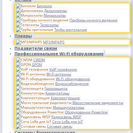
Бинокли
Дальномеры
Микроскопы
Приборы ночного видения
Телескопы
Трубы зрительные
Плееры
MP3/MP4/PS
Подавители связи
Профессиональное Wi-Fi оборудование
CWDM
GPON
VoIP телефония
Wi-Fi антенны
Wi-Fi оборудование
Видеонаблюдение
Грозозащита
Коммутаторы
Комплектующие
Магистральные радиомосты
Маршрутизаторы
Оборудование Powerline
Радиосвязь WISP
Сети LoRa для IoT
Сотовая связь
Системы биометрические