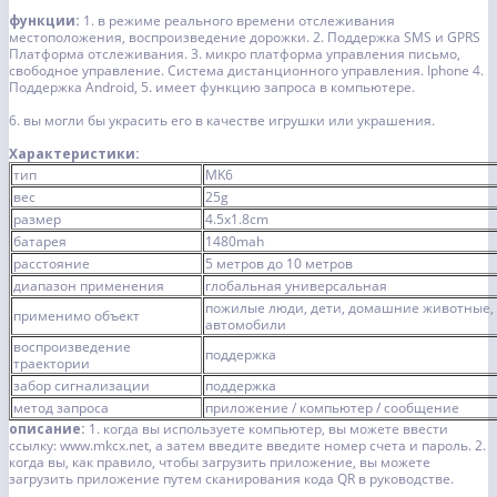
функции:
1. в режиме реального времени отслеживания
местоположения, воспроизведение дорожки.
2. Поддержка SMS и GPRS
Платформа отслеживания.
3. микро платформа управления письмо,
свободное управление.
Система дистанционного управления. Iphone 4.
Поддержка Android,
5. имеет функцию запроса в компьютере.
6. вы могли бы украсить его в качестве игрушки или украшения.
Характеристики:
тип
MK6
вес
25g
размер
4.5x1.8cm
батарея
1480mah
расстояние
5 метров до 10 метров
диапазон применения
глобальная универсальная
пожилые люди, дети, домашние животные,
применимо объект
автомобили
воспроизведение
поддержка
траектории
забор сигнализации
поддержка
метод запроса
приложение / компьютер / сообщение
описание:
1. когда вы используете компьютер, вы можете ввести
ссылку: www.mkcx.net, а затем введите введите номер счета и пароль.
2.
когда вы, как правило, чтобы загрузить приложение, вы можете
загрузить приложение путем сканирования кода QR в руководстве.