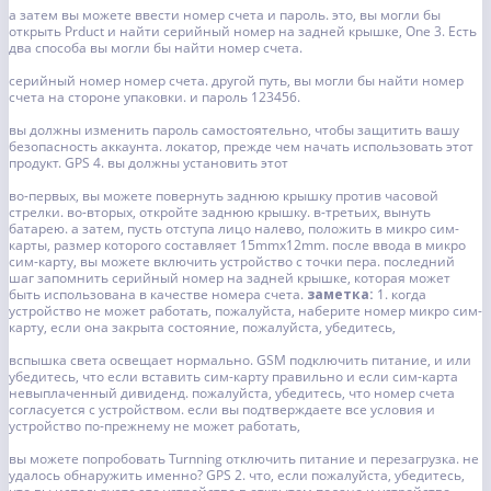
а затем вы можете ввести номер счета и пароль.
это, вы могли бы
открыть Prduct и найти серийный номер на задней крышке, One 3. Есть
два способа вы могли бы найти номер счета.
серийный номер номер счета.
другой путь, вы могли бы найти номер
счета на стороне упаковки. и пароль 123456.
вы должны изменить пароль самостоятельно, чтобы защитить вашу
безопасность аккаунта.
локатор, прежде чем начать использовать этот
продукт. GPS 4. вы должны установить этот
во-первых, вы можете повернуть заднюю крышку против часовой
стрелки.
во-вторых, откройте заднюю крышку.
в-третьих, вынуть
батарею.
а затем, пусть отступа лицо налево, положить в микро сим-
карты, размер которого составляет 15mmx12mm.
после ввода в микро
сим-карту, вы можете включить устройство с точки пера.
последний
шаг запомнить серийный номер на задней крышке, которая может
быть использована в качестве номера счета.
заметка:
1. когда
устройство не может работать, пожалуйста, наберите номер микро сим-
карту, если она закрыта состояние, пожалуйста, убедитесь,
вспышка света освещает нормально. GSM подключить питание, и
или
убедитесь, что если вставить сим-карту правильно и если сим-карта
невыплаченный дивиденд.
пожалуйста, убедитесь, что номер счета
согласуется с устройством. если вы подтверждаете все условия и
устройство по-прежнему не может работать,
вы можете попробовать Turnning отключить питание и перезагрузка.
не
удалось обнаружить именно? GPS 2. что, если
пожалуйста, убедитесь,