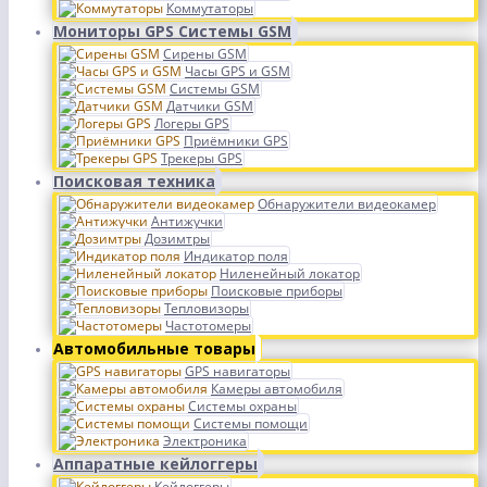
Коммутаторы
Мониторы GPS Системы GSM
Сирены GSM
Часы GPS и GSM
Системы GSM
Датчики GSM
Логеры GPS
Приёмники GPS
Трекеры GPS
Поисковая техника
Обнаружители видеокамер
Антижучки
Дозимтры
Индикатор поля
Ниленейный локатор
Поисковые приборы
Тепловизоры
Частотомеры
Автомобильные товары
GPS навигаторы
Камеры автомобиля
Системы охраны
Системы помощи
Электроника
Аппаратные кейлоггеры
Кейлоггеры