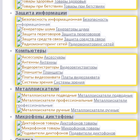
Товары здоровья
Товары при бетствиях
Защита информации
Безопасность
информационная
Генераторы шума
Защита переговоров
Защита средств связи
Радиомониторинг сетей
Компьютеры
Аксессуары
Антенны
Видеорегистраторы
Планшеты
Платы видеозахвата
Системы зрения
Металлоискатели
Металлоискатели подводные
Металлоискатели
профессиональные
Металлоискатели ручные
Микрофоны диктофоны
Диктофонов товары
Микрофонов товары
Подавители диктофонов
Оптика