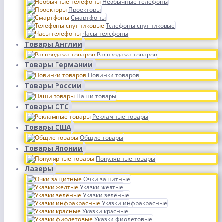
Необычные телефоны
Проекторы
Смартфоны
Телефоны спутниковые
Часы телефоны
Товары Англии
Распродажа товаров
Товары Германии
Новинки товаров
Товары России
Наши товары
Товары СТС
Рекламные товары
Товары США
Общие товары
Товары Японии
Популярные товары
Лазеры
Очки защитные
Указки желтые
Указки зелёные
Указки инфракрасные
Указки красные
Указки фиолетовые