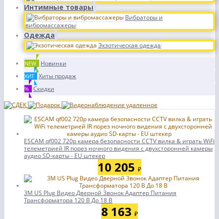
Интимные товары
Вибраторы и
вибромассажеры
Одежда
Экзотическая одежда
Новинки
NEW
Хиты продаж
ХИТ
Скидки
%
ESCAM qf002 720p камера безопасности CCTV вилка & играть WiFi
телеметрией IR порез ночного видения с двухсторонней камеры
аудио SD-карты - EU штекер
10 205
₽
3M US Plug Видео Дверной Звонок Адаптер Питания
Трансформатора 120 В До 18 В
8 163
₽