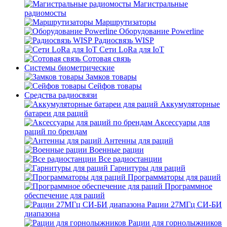
Магистральные
радиомосты
Маршрутизаторы
Оборудование Powerline
Радиосвязь WISP
Сети LoRa для IoT
Сотовая связь
Системы биометрические
Замков товары
Сейфов товары
Средства радиосвязи
Аккумуляторные
батареи для раций
Аксессуары для
раций по брендам
Антенны для раций
Военные рации
Все радиостанции
Гарнитуры для раций
Программаторы для раций
Программное
обеспечение для раций
Рации 27МГц СИ-БИ
диапазона
Рации для горнолыжников