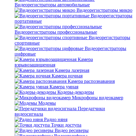
Видеорегистраторы автомобильные
Видеорегистраторы микро
Видеорегистраторы
портативные
Видеорегистраторы профессиональные
Видеорегистраторы
спортивные
Видеорегистраторы
цифровые
Камера
взрывозащищенная
Камера лазерная
Камера ночная
Камера распознавания
Камера умная
Кодеры-декодеры
Микрофоны видеокамер
Модемы
Передатчики
видеосигнала
Радио няня
Точки доступа
Видео ресиверы
Видеотелефоны