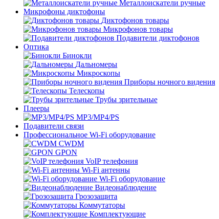
Металлоискатели ручные
Микрофоны диктофоны
Диктофонов товары
Микрофонов товары
Подавители диктофонов
Оптика
Бинокли
Дальномеры
Микроскопы
Приборы ночного видения
Телескопы
Трубы зрительные
Плееры
MP3/MP4/PS
Подавители связи
Профессиональное Wi-Fi оборудование
CWDM
GPON
VoIP телефония
Wi-Fi антенны
Wi-Fi оборудование
Видеонаблюдение
Грозозащита
Коммутаторы
Комплектующие