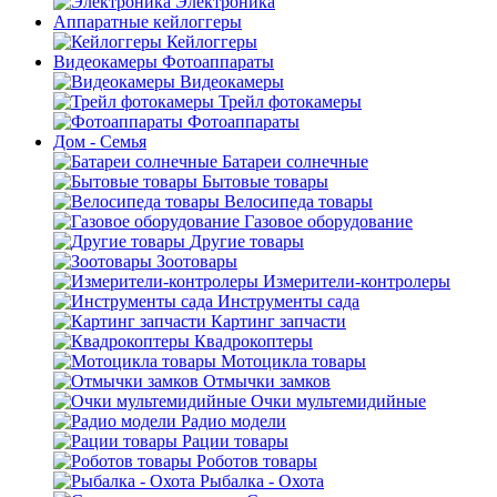
Электроника
Аппаратные кейлоггеры
Кейлоггеры
Видеокамеры Фотоаппараты
Видеокамеры
Трейл фотокамеры
Фотоаппараты
Дом - Семья
Батареи солнечные
Бытовые товары
Велосипеда товары
Газовое оборудование
Другие товары
Зоотовары
Измерители-контролеры
Инструменты сада
Картинг запчасти
Квадрокоптеры
Мотоцикла товары
Отмычки замков
Очки мультемидийные
Радио модели
Рации товары
Роботов товары
Рыбалка - Охота