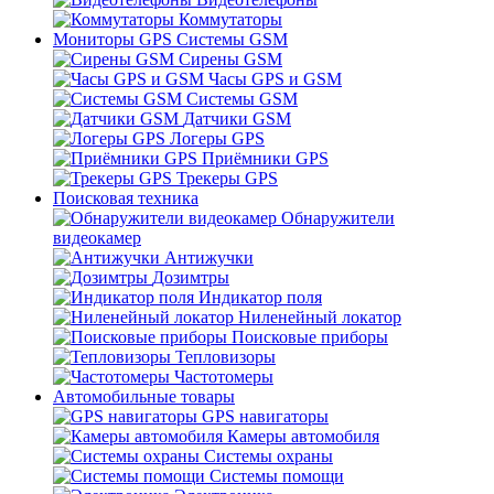
Коммутаторы
Мониторы GPS Системы GSM
Сирены GSM
Часы GPS и GSM
Системы GSM
Датчики GSM
Логеры GPS
Приёмники GPS
Трекеры GPS
Поисковая техника
Обнаружители
видеокамер
Антижучки
Дозимтры
Индикатор поля
Ниленейный локатор
Поисковые приборы
Тепловизоры
Частотомеры
Автомобильные товары
GPS навигаторы
Камеры автомобиля
Системы охраны
Системы помощи