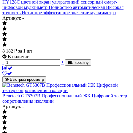
HY128C цветной экран ультратонкий сенсорный смарт-
цифровой мультиметр Полностью автоматическая Высокая
точность Истинное эффективное значение мультиметра
Артикул: -
8 182
₽
за 1 шт
В наличии
-
+
В корзину
Быстрый просмотр
Benetech GT5307B Профессиональный ЖК Цифровой тестер
сопротивления изоляции
Артикул: -