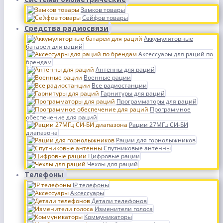
Замков товары
Сейфов товары
Средства радиосвязи
Аккумуляторные
батареи для раций
Аксессуары для раций по
брендам
Антенны для раций
Военные рации
Все радиостанции
Гарнитуры для раций
Программаторы для раций
Программное
обеспечение для раций
Рации 27МГц СИ-БИ
диапазона
Рации для горнолыжников
Спутниковые антенны
Цифровые рации
Чехлы для раций
Телефоны
IP телефоны
Аксессуары
Детали телефонов
Изменители голоса
Коммуникаторы