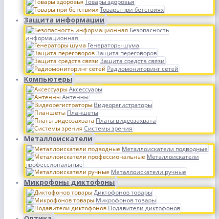
Товары здоровья
Товары при бетствиях
Защита информации
Безопасность
информационная
Генераторы шума
Защита переговоров
Защита средств связи
Радиомониторинг сетей
Компьютеры
Аксессуары
Антенны
Видеорегистраторы
Планшеты
Платы видеозахвата
Системы зрения
Металлоискатели
Металлоискатели подводные
Металлоискатели
профессиональные
Металлоискатели ручные
Микрофоны диктофоны
Диктофонов товары
Микрофонов товары
Подавители диктофонов
Оптика