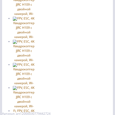
Артикул: art12000030779442724