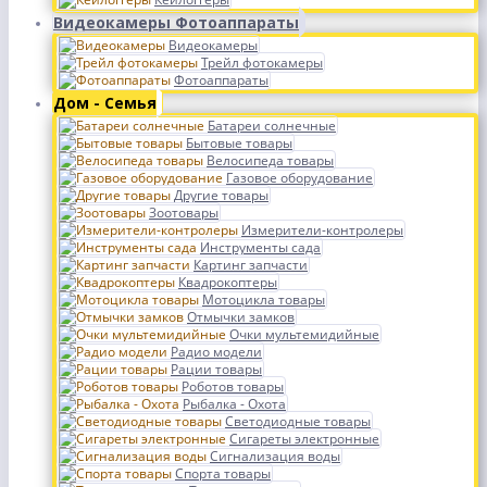
Видеокамеры Фотоаппараты
Видеокамеры
Трейл фотокамеры
Фотоаппараты
Дом - Семья
Батареи солнечные
Бытовые товары
Велосипеда товары
Газовое оборудование
Другие товары
Зоотовары
Измерители-контролеры
Инструменты сада
Картинг запчасти
Квадрокоптеры
Мотоцикла товары
Отмычки замков
Очки мультемидийные
Радио модели
Рации товары
Роботов товары
Рыбалка - Охота
Светодиодные товары
Сигареты электронные
Сигнализация воды
Спорта товары