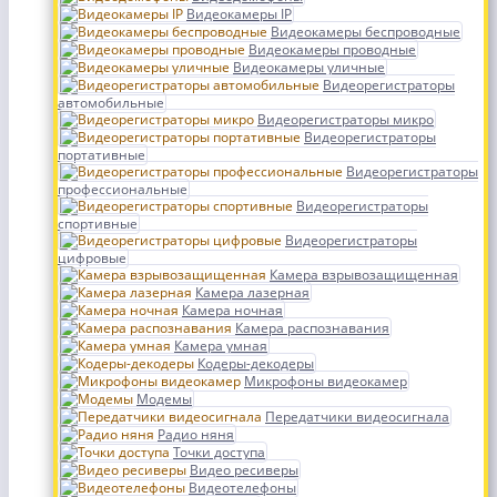
Видеокамеры IP
Видеокамеры беспроводные
Видеокамеры проводные
Видеокамеры уличные
Видеорегистраторы
автомобильные
Видеорегистраторы микро
Видеорегистраторы
портативные
Видеорегистраторы
профессиональные
Видеорегистраторы
спортивные
Видеорегистраторы
цифровые
Камера взрывозащищенная
Камера лазерная
Камера ночная
Камера распознавания
Камера умная
Кодеры-декодеры
Микрофоны видеокамер
Модемы
Передатчики видеосигнала
Радио няня
Точки доступа
Видео ресиверы
Видеотелефоны