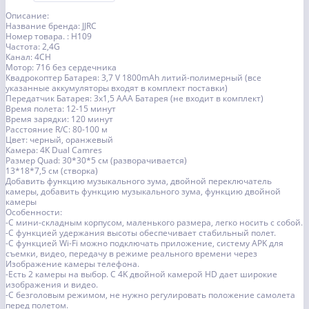
Описание:
Название бренда: JJRC
Номер товара. : H109
Частота: 2,4G
Канал: 4CH
Мотор: 716 без сердечника
Квадрокоптер Батарея: 3,7 V 1800mAh литий-полимерный (все
указанные аккумуляторы входят в комплект поставки)
Передатчик Батарея: 3x1,5 AAA Батарея (не входит в комплект)
Время полета: 12-15 минут
Время зарядки: 120 минут
Расстояние R/C: 80-100 м
Цвет: черный, оранжевый
Камера: 4K Dual Camres
Размер Quad: 30*30*5 см (разворачивается)
13*18*7,5 см (створка)
Добавить функцию музыкального зума, двойной переключатель
камеры, добавить функцию музыкального зума, функцию двойной
камеры
Особенности:
-С мини-складным корпусом, маленького размера, легко носить с собой.
-С функцией удержания высоты обеспечивает стабильный полет.
-С функцией Wi-Fi можно подключать приложение, систему APK для
съемки, видео, передачу в режиме реального времени через
Изображение камеры телефона.
-Есть 2 камеры на выбор. С 4K двойной камерой HD дает широкие
изображения и видео.
-С безголовым режимом, не нужно регулировать положение самолета
перед полетом.