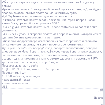
-Функция возврата с одним ключом позволяет легко найти дорогу
домой.
-Траектория полета. Проведите обратный путь на экране, и Дрон будет
проводить автономный полет по назначенному пути.
-2,4 ГГц Технология, принятая для защиты от помех.
-4 канала, который может делать восходящий, спуск, вперед, назад,
левая бока, правая бока и прокатки 360 °.
-6-a-xis g-yro, который может иметь более стабильный полет и легко
управлять.
-Он имеет 2 уровня скорости полета для переключения, которая может
сделать больше удовольствия с летящим.
-Фюзеляж квадрокоптера изготовлен из высокопрочного и стойкого
инженерного пластика, легкого и прочного сопротивления.
Функция: Вверх/вниз, вперед/назад, поворот влево/вправо, поворот
влево/вправо, бока, f светильник, 2-х уровневые f светильник скорости,
светодиодный светильник, Безголовый режим, автоматический
возврат одним нажатием кнопки, режим удержания высоты, wiFi FPV,
траектория F светильник, камера/видео
Посылка включает в себя:
1 x JJRC H109 RC Квадрокоптер с батареей
Передатчик-1 шт.
1 х USB кабель для зарядки
4 x защитный чехол
2 запасных лезвия
USB
USB
L
Electric
S
USB