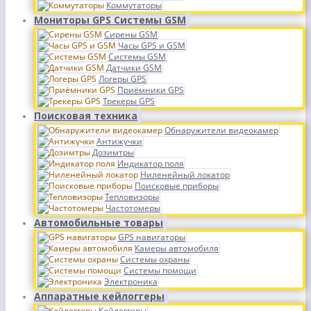
Коммутаторы
Мониторы GPS Системы GSM
Сирены GSM
Часы GPS и GSM
Системы GSM
Датчики GSM
Логеры GPS
Приёмники GPS
Трекеры GPS
Поисковая техника
Обнаружители видеокамер
Антижучки
Дозимтры
Индикатор поля
Ниленейный локатор
Поисковые приборы
Тепловизоры
Частотомеры
Автомобильные товары
GPS навигаторы
Камеры автомобиля
Системы охраны
Системы помощи
Электроника
Аппаратные кейлоггеры
Кейлоггеры