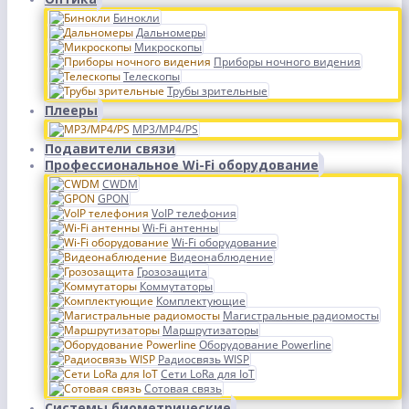
Бинокли
Дальномеры
Микроскопы
Приборы ночного видения
Телескопы
Трубы зрительные
Плееры
MP3/MP4/PS
Подавители связи
Профессиональное Wi-Fi оборудование
CWDM
GPON
VoIP телефония
Wi-Fi антенны
Wi-Fi оборудование
Видеонаблюдение
Грозозащита
Коммутаторы
Комплектующие
Магистральные радиомосты
Маршрутизаторы
Оборудование Powerline
Радиосвязь WISP
Сети LoRa для IoT
Сотовая связь
Системы биометрические