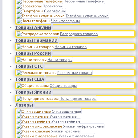
Необычные телефоны
Проекторы
Смартфоны
Телефоны спутниковые
Часы телефоны
Товары Англии
Распродажа товаров
Товары Германии
Новинки товаров
Товары России
Наши товары
Товары СТС
Рекламные товары
Товары США
Общие товары
Товары Японии
Популярные товары
Лазеры
Очки защитные
Указки желтые
Указки зелёные
Указки инфракрасные
Указки красные
Указки фиолетовые