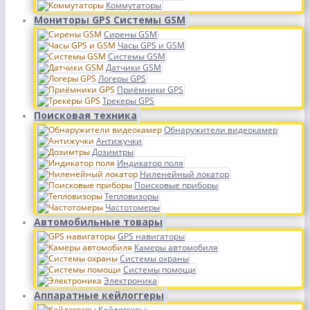
Коммутаторы
Мониторы GPS Системы GSM
Сирены GSM
Часы GPS и GSM
Системы GSM
Датчики GSM
Логеры GPS
Приёмники GPS
Трекеры GPS
Поисковая техника
Обнаружители видеокамер
Антижучки
Дозимтры
Индикатор поля
Ниленейный локатор
Поисковые приборы
Тепловизоры
Частотомеры
Автомобильные товары
GPS навигаторы
Камеры автомобиля
Системы охраны
Системы помощи
Электроника
Аппаратные кейлоггеры
Кейлоггеры