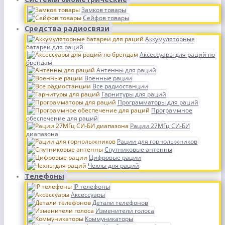
Замков товары
Сейфов товары
Средства радиосвязи
Аккумуляторные
батареи для раций
Аксессуары для раций по
брендам
Антенны для раций
Военные рации
Все радиостанции
Гарнитуры для раций
Программаторы для раций
Программное
обеспечение для раций
Рации 27МГц СИ-БИ
диапазона
Рации для горнолыжников
Спутниковые антенны
Цифровые рации
Чехлы для раций
Телефоны
IP телефоны
Аксессуары
Детали телефонов
Изменители голоса
Коммуникаторы