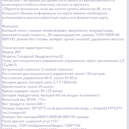
-Фюзеляж с четырьмя роторами изготовлен из высокопрочного и
инженерно-стойкого пластика, легкого и прочного.
-Обратите внимание: если вы хотите купить объектив 4K, из-за
большого объема информации на карте памяти необходимо
использовать высокоскоростную карту или фирменную карту.
Функции:
Боковой полет, поворот влево/вправо, вверх/вниз, вперед/назад,
высокая/низкая скорость, 3D опрокидывание, камера 720P/1080P/4K
WIFI HD, режим без головы, возврат одной кнопкой, удержание высоты.
Технические характеристики:
Марка: JMT
Модель: Складной Квадрокоптер K2
Пульт дистанционного управления: управление через приложение 2,4
ГГц/Wi-Fi
Встроенный гироскоп: 6-осевой гироскоп
Расстояние дистанционного управления: около 150 метров
Расстояние управления Wi-Fi: около 50-80 м
Батарея дрона: батарея липо 3,7 V 1800mAh
Время полета: около 20 минут
Время зарядки: около 90-120 минут
Батарея передатчика: батарея AA (не входит в комплект)
Взлетный вес БПЛА: 110 г
Вес продукта: около 440 г
Размер изделия: 30*30*5 см (в разложенном виде, с опорой);14*9,5*5
см (складной)
Камера: без камеры/480P/1080P/4K WIFI HD камера
Поле зрения: широкий угол 110 °
Пиксель: 720P-изображение/видео: 1280*720