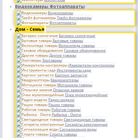
Видеокамеры Фотоаппараты
Видеокамеры
Трейл фотокамеры
Фотоаппараты
Дом - Семья
Батареи солнечные
Бытовые товары
Велосипеда товары
Газовое оборудование
Другие товары
Зоотовары
Измерители-контролеры
Инструменты сада
Картинг запчасти
Квадрокоптеры
Мотоцикла товары
Отмычки замков
Очки мультемидийные
Радио модели
Рации товары
Роботов товары
Рыбалка - Охота
Светодиодные товары
Сигареты электронные
Сигнализация воды
Спорта товары