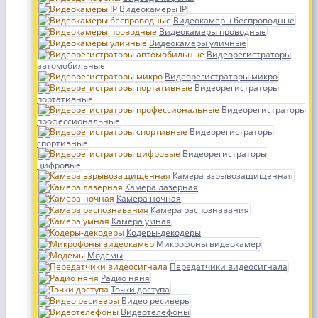
Видеокамеры IP
Видеокамеры беспроводные
Видеокамеры проводные
Видеокамеры уличные
Видеорегистраторы
автомобильные
Видеорегистраторы микро
Видеорегистраторы
портативные
Видеорегистраторы
профессиональные
Видеорегистраторы
спортивные
Видеорегистраторы
цифровые
Камера взрывозащищенная
Камера лазерная
Камера ночная
Камера распознавания
Камера умная
Кодеры-декодеры
Микрофоны видеокамер
Модемы
Передатчики видеосигнала
Радио няня
Точки доступа
Видео ресиверы
Видеотелефоны