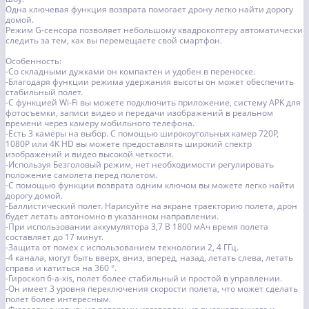
Одна ключевая функция возврата помогает дрону легко найти дорогу
домой.
Режим G-сенсора позволяет небольшому квадрокоптеру автоматически
следить за тем, как вы перемещаете свой смартфон.
Особенность:
-Со складными дужками он компактен и удобен в переноске.
-Благодаря функции режима удержания высоты он может обеспечить
стабильный полет.
-С функцией Wi-Fi вы можете подключить приложение, систему APK для
фотосъемки, записи видео и передачи изображений в реальном
времени через камеру мобильного телефона.
-Есть 3 камеры на выбор. С помощью широкоугольных камер 720P,
1080P или 4K HD вы можете предоставлять широкий спектр
изображений и видео высокой четкости.
-Используя Безголовый режим, нет необходимости регулировать
положение самолета перед полетом.
-С помощью функции возврата одним ключом вы можете легко найти
дорогу домой.
-Баллистический полет. Нарисуйте на экране траекторию полета, дрон
будет летать автономно в указанном направлении.
-При использовании аккумулятора 3,7 В 1800 мАч время полета
составляет до 17 минут.
-Защита от помех с использованием технологии 2, 4 ГГц.
-4 канала, могут быть вверх, вниз, вперед, назад, летать слева, летать
справа и катиться на 360 °.
-Гироскоп 6-a-xis, полет более стабильный и простой в управлении.
-Он имеет 3 уровня переключения скорости полета, что может сделать
полет более интересным.