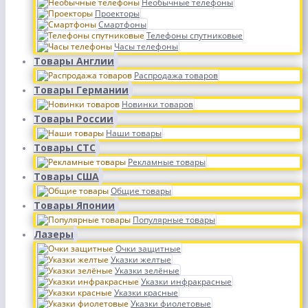
Необычные телефоны
Проекторы
Смартфоны
Телефоны спутниковые
Часы телефоны
Товары Англии
Распродажа товаров
Товары Германии
Новинки товаров
Товары России
Наши товары
Товары СТС
Рекламные товары
Товары США
Общие товары
Товары Японии
Популярные товары
Лазеры
Очки защитные
Указки желтые
Указки зелёные
Указки инфракрасные
Указки красные
Указки фиолетовые