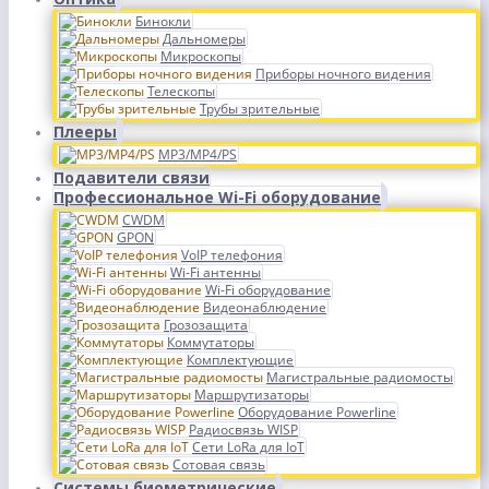
Бинокли
Дальномеры
Микроскопы
Приборы ночного видения
Телескопы
Трубы зрительные
Плееры
MP3/MP4/PS
Подавители связи
Профессиональное Wi-Fi оборудование
CWDM
GPON
VoIP телефония
Wi-Fi антенны
Wi-Fi оборудование
Видеонаблюдение
Грозозащита
Коммутаторы
Комплектующие
Магистральные радиомосты
Маршрутизаторы
Оборудование Powerline
Радиосвязь WISP
Сети LoRa для IoT
Сотовая связь
Системы биометрические