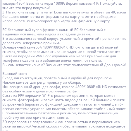
камеры 480P; Версия камеры 1080P; Версия камеры 4 K; Пожалуйста,
знайте это перед покупкой!
3. Не включать карту памяти! Если вы хотите купить объектив 4K, из-за
большого количества информации на карту памяти необходимо
использовать высокоскоростную карту или фирменную карту.
RC беспилотный супер функциональный RC беспилотный с
выдающимся внешним видом и складной дизайн.
Его высококачественный корпус, усиленный и прочный пропеллер, что
делает его невероятно прочным.
Оснащенный камерой 480P/1080P/4K HD, он готов дать ей полный
снимок, чтобы переосмыслить ваше видение с новой точки зрения.
Система передачи Wifi FPV с управлением через приложение для
телефона подарит вам забавные впечатления от полета.
Вы сомневаетесь в чем? Возьмите этот привлекательный Дрон домой!
Высокий свет:
Складная конструкция, портативный и удобный для переноски.
Наклон камеры для регулировки угла обзора.
Инновационный дрон для селфи, камера 480P/1080P /4K HD позволяет
без особых усилий делать отличные селфи.
Система FPV передачи Wi-Fi в реальном времени, которая может
снимать фотографии и записывать видео для вашей большой памяти.
Встроенный Барометр с функцией удержания высоты и новейшая 6-
осевая система управления полетом обеспечивают стабильный полет.
С привлекательным безголовым режимом, полностью решающим
проблему потери ориентации пилота.
3D-перевороты с потрясающей маневренностью и переключением
режима высокой/низкой скорости обеспечивают трюковое воздушное
шоу.