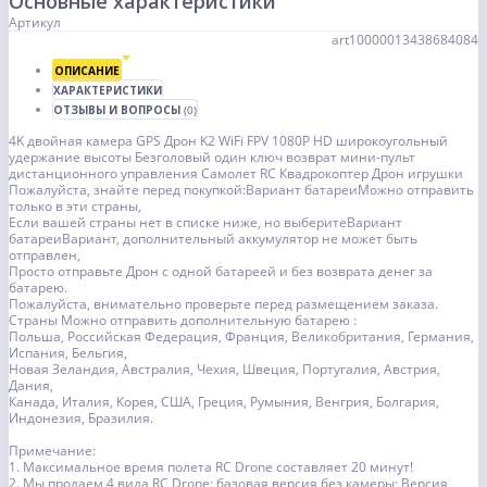
Основные характеристики
Артикул
art10000013438684084
ОПИСАНИЕ
ХАРАКТЕРИСТИКИ
ОТЗЫВЫ И ВОПРОСЫ
(0)
4K двойная камера GPS Дрон K2 WiFi FPV 1080P HD широкоугольный
удержание высоты Безголовый один ключ возврат мини-пульт
дистанционного управления Самолет RC Квадрокоптер Дрон игрушки
Пожалуйста, знайте перед покупкой:Вариант батареиМожно отправить
только в эти страны,
Если вашей страны нет в списке ниже, но выберитеВариант
батареиВариант, дополнительный аккумулятор не может быть
отправлен,
Просто отправьте Дрон с одной батареей и без возврата денег за
батарею.
Пожалуйста, внимательно проверьте перед размещением заказа.
Страны Можно отправить дополнительную батарею :
Польша, Российская Федерация, Франция, Великобритания, Германия,
Испания, Бельгия,
Новая Зеландия, Австралия, Чехия, Швеция, Португалия, Австрия,
Дания,
Канада, Италия, Корея, США, Греция, Румыния, Венгрия, Болгария,
Индонезия, Бразилия.
Примечание:
1. Максимальное время полета RC Drone составляет 20 минут!
2. Мы продаем 4 вида RC Drone: базовая версия без камеры; Версия