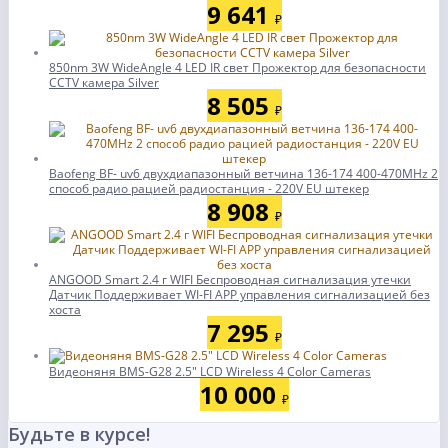
9 641
₽
850nm 3W WideAngle 4 LED IR свет Прожектор для безопасности
CCTV камера Silver
8 505
₽
Baofeng BF- uv6 двухдиапазонный ветчина 136-174 400-470MHz 2
способ радио рацией радиостанция - 220V EU штекер
8 908
₽
ANGOOD Smart 2.4 г WIFI Беспроводная сигнализация утечки
Датчик Поддерживает WI-FI APP управления сигнализацией без
хоста
7 295
₽
Видеоняня BMS-G28 2.5" LCD Wireless 4 Color Cameras
10 000
₽
Будьте в курсе!