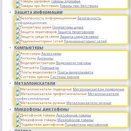
Товары здоровья
Товары при бетствиях
Защита информации
Безопасность
информационная
Генераторы шума
Защита переговоров
Защита средств связи
Радиомониторинг сетей
Компьютеры
Аксессуары
Антенны
Видеорегистраторы
Планшеты
Платы видеозахвата
Системы зрения
Металлоискатели
Металлоискатели подводные
Металлоискатели
профессиональные
Металлоискатели ручные
Микрофоны диктофоны
Диктофонов товары
Микрофонов товары
Подавители диктофонов
Оптика