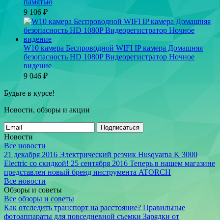
памятью
9 106
₽
W10 камера Беспроводной WIFI IP камера Домашняя
безопасность HD 1080P Видеорегистратор Ночное
видение
9 046
₽
Будьте в курсе!
Новости, обзоры и акции
Подписаться
Новости
Все новости
21 декабря 2016
Электрический резчик Husqvarna K 3000
Electric со скидкой!
25 сентября 2016
Теперь в нашем магазине
представлен новый бренд инструмента ATORCH
Все новости
Обзоры и советы
Все обзоры и советы
Как отследить транспорт на расстояние?
Правильные
фотоаппараты для повседневной съемки
Зарядки от