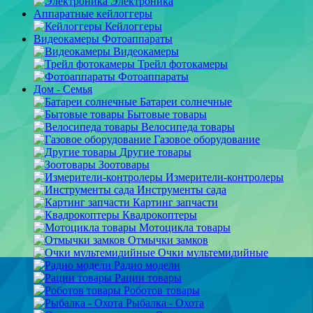
Электроника
Аппаратные кейлоггеры
Кейлоггеры
Видеокамеры Фотоаппараты
Видеокамеры
Трейл фотокамеры
Фотоаппараты
Дом - Семья
Батареи солнечные
Бытовые товары
Велосипеда товары
Газовое оборудование
Другие товары
Зоотовары
Измерители-контролеры
Инструменты сада
Картинг запчасти
Квадрокоптеры
Мотоцикла товары
Отмычки замков
Очки мультемидийные
Радио модели
Рации товары
Роботов товары
Рыбалка - Охота