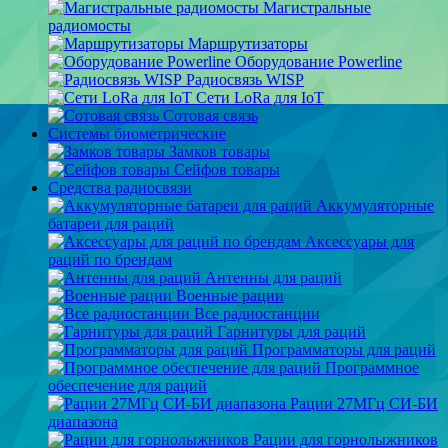
Магистральные
радиомосты
Маршрутизаторы
Оборудование Powerline
Радиосвязь WISP
Сети LoRa для IoT
Сотовая связь
Системы биометрические
Замков товары
Сейфов товары
Средства радиосвязи
Аккумуляторные
батареи для раций
Аксессуары для
раций по брендам
Антенны для раций
Военные рации
Все радиостанции
Гарнитуры для раций
Программаторы для раций
Программное
обеспечение для раций
Рации 27МГц СИ-БИ
диапазона
Рации для горнолыжников