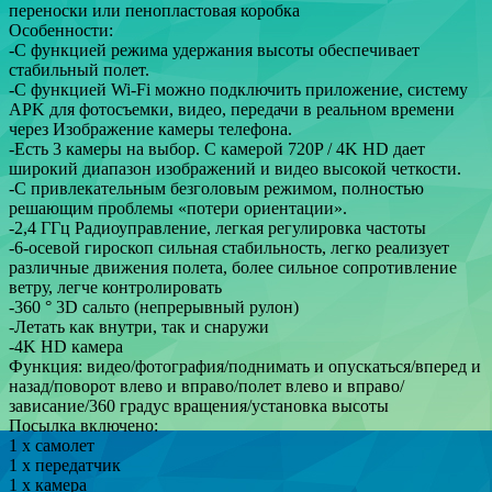
переноски или пенопластовая коробка
Особенности:
-С функцией режима удержания высоты обеспечивает
стабильный полет.
-С функцией Wi-Fi можно подключить приложение, систему
APK для фотосъемки, видео, передачи в реальном времени
через Изображение камеры телефона.
-Есть 3 камеры на выбор. С камерой 720P / 4K HD дает
широкий диапазон изображений и видео высокой четкости.
-С привлекательным безголовым режимом, полностью
решающим проблемы «потери ориентации».
-2,4 ГГц Радиоуправление, легкая регулировка частоты
-6-осевой гироскоп сильная стабильность, легко реализует
различные движения полета, более сильное сопротивление
ветру, легче контролировать
-360 ° 3D сальто (непрерывный рулон)
-Летать как внутри, так и снаружи
-4K HD камера
Функция: видео/фотография/поднимать и опускаться/вперед и
назад/поворот влево и вправо/полет влево и вправо/
зависание/360 градус вращения/установка высоты
Посылка включено:
1 х самолет
1 х передатчик
1 х камера