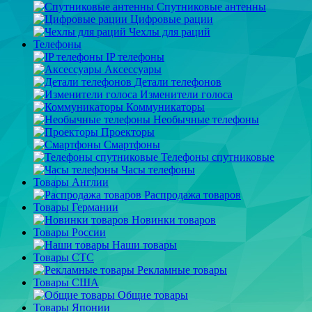
Спутниковые антенны
Цифровые рации
Чехлы для раций
Телефоны
IP телефоны
Аксессуары
Детали телефонов
Изменители голоса
Коммуникаторы
Необычные телефоны
Проекторы
Смартфоны
Телефоны спутниковые
Часы телефоны
Товары Англии
Распродажа товаров
Товары Германии
Новинки товаров
Товары России
Наши товары
Товары СТС
Рекламные товары
Товары США
Общие товары
Товары Японии