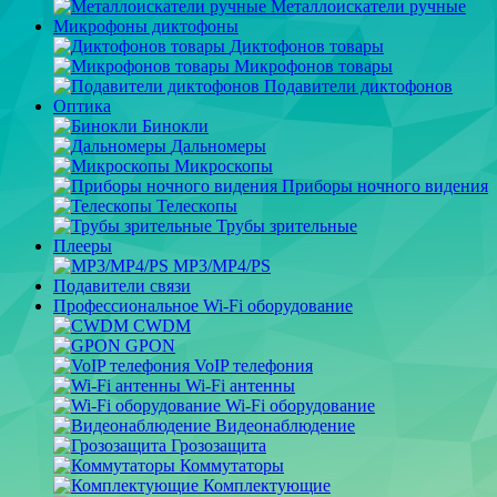
Металлоискатели ручные
Микрофоны диктофоны
Диктофонов товары
Микрофонов товары
Подавители диктофонов
Оптика
Бинокли
Дальномеры
Микроскопы
Приборы ночного видения
Телескопы
Трубы зрительные
Плееры
MP3/MP4/PS
Подавители связи
Профессиональное Wi-Fi оборудование
CWDM
GPON
VoIP телефония
Wi-Fi антенны
Wi-Fi оборудование
Видеонаблюдение
Грозозащита
Коммутаторы
Комплектующие