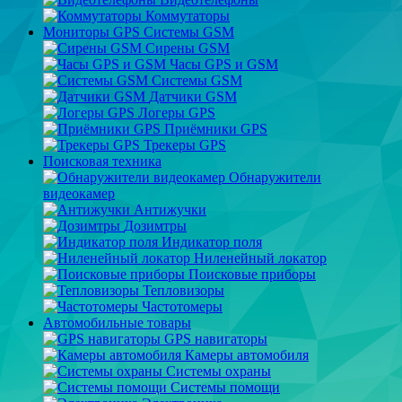
Коммутаторы
Мониторы GPS Системы GSM
Сирены GSM
Часы GPS и GSM
Системы GSM
Датчики GSM
Логеры GPS
Приёмники GPS
Трекеры GPS
Поисковая техника
Обнаружители
видеокамер
Антижучки
Дозимтры
Индикатор поля
Ниленейный локатор
Поисковые приборы
Тепловизоры
Частотомеры
Автомобильные товары
GPS навигаторы
Камеры автомобиля
Системы охраны
Системы помощи