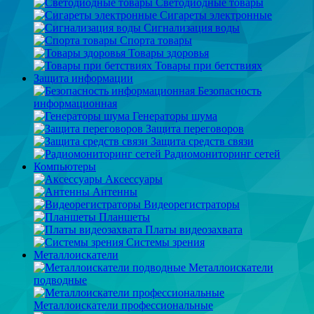
Светодиодные товары
Сигареты электронные
Сигнализация воды
Спорта товары
Товары здоровья
Товары при бетствиях
Защита информации
Безопасность
информационная
Генераторы шума
Защита переговоров
Защита средств связи
Радиомониторинг сетей
Компьютеры
Аксессуары
Антенны
Видеорегистраторы
Планшеты
Платы видеозахвата
Системы зрения
Металлоискатели
Металлоискатели
подводные
Металлоискатели профессиональные