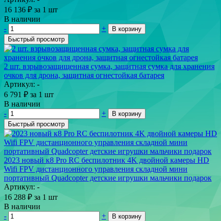
16 136
₽
за 1 шт
В наличии
-
+
В корзину
Быстрый просмотр
2 шт. взрывозащищенная сумка, защитная сумка для хранения
очков для дрона, защитная огнестойкая батарея
Артикул: -
6 791
₽
за 1 шт
В наличии
-
+
В корзину
Быстрый просмотр
2023 новый к8 Pro RC беспилотник 4K двойной камеры HD
Wifi FPV дистанционного управления складной мини
портативный Quadcopter детские игрушки мальчики подарок
Артикул: -
16 288
₽
за 1 шт
В наличии
-
+
В корзину