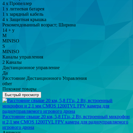
4 х Пропеллер
1 х литиевая батарея
1 х зарядный кабель
4 х Защитная крышка
Рекомендованный возраст; Ширина
14 + y
M
MINISO
S
MINISO
Каналы управления
2 Каналы
Дистанционное управление
Да
Расстояние Дистанционного Управления
other
Похожие товары
Быстрый просмотр
Расстояние свыше 20 км, 5,8 ГГц, 2 Вт, встроенный микрофон
и 2,1 мм CMOS 1200TVL FPV камера для радиоуправляемого
игрового дрона
Артикул: -