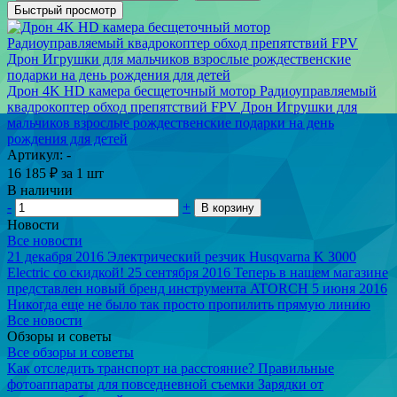
Быстрый просмотр
Дрон 4K HD камера бесщеточный мотор Радиоуправляемый
квадрокоптер обход препятствий FPV Дрон Игрушки для
мальчиков взрослые рождественские подарки на день
рождения для детей
Артикул: -
16 185
₽
за 1 шт
В наличии
-
+
В корзину
Новости
Все новости
21 декабря 2016
Электрический резчик Husqvarna K 3000
Electric со скидкой!
25 сентября 2016
Теперь в нашем магазине
представлен новый бренд инструмента ATORCH
5 июня 2016
Никогда еще не было так просто пропилить прямую линию
Все новости
Обзоры и советы
Все обзоры и советы
Как отследить транспорт на расстояние?
Правильные
фотоаппараты для повседневной съемки
Зарядки от