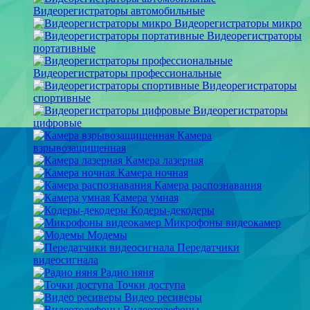
Видеорегистраторы автомобильные
Видеорегистраторы микро
Видеорегистраторы
портативные
Видеорегистраторы профессиональные
Видеорегистраторы
спортивные
Видеорегистраторы
цифровые
Камера
взрывозащищенная
Камера лазерная
Камера ночная
Камера распознавания
Камера умная
Кодеры-декодеры
Микрофоны видеокамер
Модемы
Передатчики
видеосигнала
Радио няня
Точки доступа
Видео ресиверы
Видеотелефоны