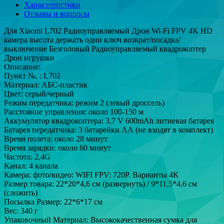
Характеристики
Отзывы и вопросы
Для Xiaomi L702 Радиоуправляемый Дрон Wi-Fi FPV 4K HD
камера высота держать один ключ возврат/посадка/
выключение Безголовый Радиоуправляемый квадрокоптер
Дрон игрушки
Описание:
Пункт №. : L702
Материал: АБС-пластик
Цвет: серый/черный
Режим передатчика: режим 2 (левый дроссель)
Расстояние управления: около 100-150 м
Аккумулятор квадрокоптера: 3,7 V 600mAh литиевая батарея
Батарея передатчика: 3 батарейки АА (не входят в комплект)
Время полета: около 28 минут
Время зарядки: около 60 минут
Частота: 2,4G
Канал: 4 канала
Камера: фото/видео: WIFI FPV: 720P. Варианты 4K
Размер товара: 22*20*4,6 см (развернуть) / 9*11,5*4,6 см
(сложить)
Посылка Размер: 22*6*17 см
Вес: 340 г
Упаковочный Материал: Высококачественная сумка для