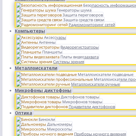
Безопасность информацио
Генераторы шума
Защита переговоров
Защита средств связи
Радиомониторинг сетей
Компьютеры
Аксессуары
Антенны
Видеорегистраторы
Планшеты
Платы видеозахвата
Системы зрения
Металлоискатели
Металлоискатели подводные
Металлоискатели пр
Металлоискатели ручные
Микрофоны диктофоны
Диктофонов товары
Микрофонов товары
Подавители диктофонов
Оптика
Бинокли
Дальномеры
Микроскопы
Приборы ночного видения