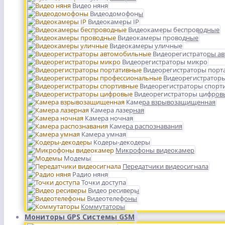
Видео няня
Видеодомофоны
Видеокамеры IP
Видеокамеры беспроводные
Видеокамеры проводные
Видеокамеры уличные
Видеорегистраторы а
Видеорегистраторы микро
Видеорегистраторы порт
Видеорегистратор
Видеорегистраторы спорт
Видеорегистраторы цифров
Камера взрывозащищенная
Камера лазерная
Камера ночная
Камера распознавания
Камера умная
Кодеры-декодеры
Микрофоны видеокамер
Модемы
Передатчики видеосигнала
Радио няня
Точки доступа
Видео ресиверы
Видеотелефоны
Коммутаторы
Мониторы GPS Системы GSM