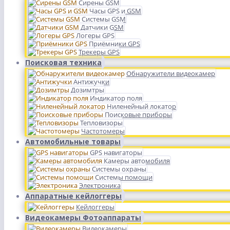
Сирены GSM
Часы GPS и GSM
Системы GSM
Датчики GSM
Логеры GPS
Приёмники GPS
Трекеры GPS
Поисковая техника
Обнаружители видеокамер
Антижучки
Дозимтры
Индикатор поля
Ниленейный локатор
Поисковые приборы
Тепловизоры
Частотомеры
Автомобильные товары
GPS навигаторы
Камеры автомобиля
Системы охраны
Системы помощи
Электроника
Аппаратные кейлоггеры
Кейлоггеры
Видеокамеры Фотоаппараты
Видеокамеры