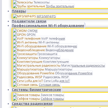
Телескопы
Трубы зрительные
Плееры
MP3/MP4/PS
Подавители связи
Профессиональное Wi-Fi оборудование
CWDM
GPON
VoIP телефония
Wi-Fi антенны
Wi-Fi оборудование
Видеонаблюдение
Грозозащита
Коммутаторы
Комплектующие
Магистральные радиомосты
Маршрутизаторы
Оборудование Powerline
Радиосвязь WISP
Сети LoRa для IoT
Сотовая связь
Системы биометрические
Замков товары
Сейфов товары
Средства радиосвязи