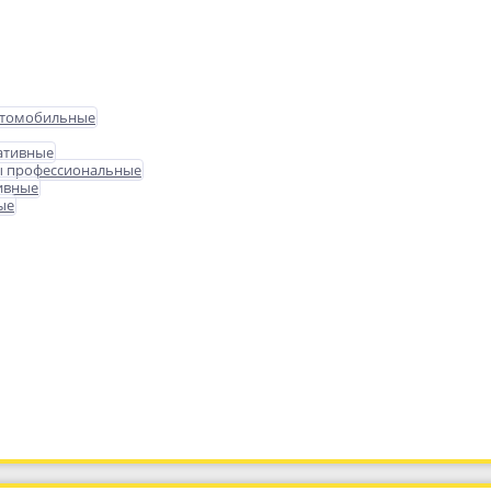
втомобильные
ативные
ы профессиональные
ивные
ые