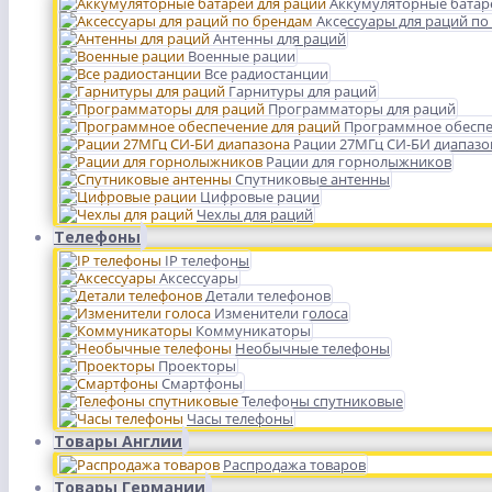
Аккумуляторные батар
Аксессуары для раций по
Антенны для раций
Военные рации
Все радиостанции
Гарнитуры для раций
Программаторы для раций
Программное обеспе
Рации 27МГц СИ-БИ диапазо
Рации для горнолыжников
Спутниковые антенны
Цифровые рации
Чехлы для раций
Телефоны
IP телефоны
Аксессуары
Детали телефонов
Изменители голоса
Коммуникаторы
Необычные телефоны
Проекторы
Смартфоны
Телефоны спутниковые
Часы телефоны
Товары Англии
Распродажа товаров
Товары Германии