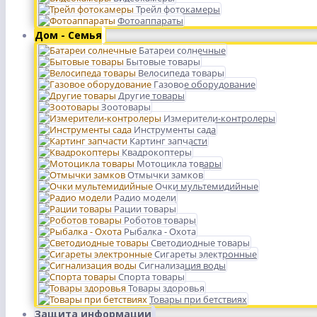
Трейл фотокамеры
Фотоаппараты
Дом - Семья
Батареи солнечные
Бытовые товары
Велосипеда товары
Газовое оборудование
Другие товары
Зоотовары
Измерители-контролеры
Инструменты сада
Картинг запчасти
Квадрокоптеры
Мотоцикла товары
Отмычки замков
Очки мультемидийные
Радио модели
Рации товары
Роботов товары
Рыбалка - Охота
Светодиодные товары
Сигареты электронные
Сигнализация воды
Спорта товары
Товары здоровья
Товары при бетствиях
Защита информации