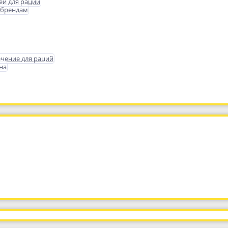
еи для раций
 брендам
чение для раций
на