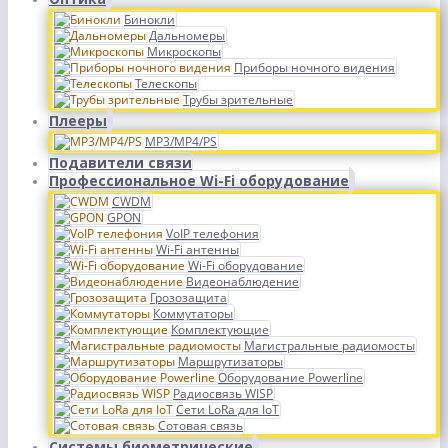
Бинокли
Дальномеры
Микроскопы
Приборы ночного видения
Телескопы
Трубы зрительные
Плееры
MP3/MP4/PS
Подавители связи
Профессиональное Wi-Fi оборудование
CWDM
GPON
VoIP телефония
Wi-Fi антенны
Wi-Fi оборудование
Видеонаблюдение
Грозозащита
Коммутаторы
Комплектующие
Магистральные радиомосты
Маршрутизаторы
Оборудование Powerline
Радиосвязь WISP
Сети LoRa для IoT
Сотовая связь
Системы биометрические