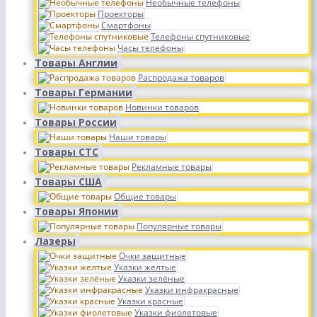
Необычные телефоны
Проекторы
Смартфоны
Телефоны спутниковые
Часы телефоны
Товары Англии
Распродажа товаров
Товары Германии
Новинки товаров
Товары России
Наши товары
Товары СТС
Рекламные товары
Товары США
Общие товары
Товары Японии
Популярные товары
Лазеры
Очки защитные
Указки желтые
Указки зелёные
Указки инфракрасные
Указки красные
Указки фиолетовые