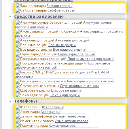
Замков товары
Сейфов товары
Средства радиосвязи
Аккумуляторные
батареи для раций
Аксессуары для раций по
брендам
Антенны для раций
Военные рации
Все радиостанции
Гарнитуры для раций
Программаторы для раций
Программное
обеспечение для раций
Рации 27МГц СИ-БИ
диапазона
Рации для горнолыжников
Спутниковые антенны
Цифровые рации
Чехлы для раций
Телефоны
IP телефоны
Аксессуары
Детали телефонов
Изменители голоса
Коммуникаторы