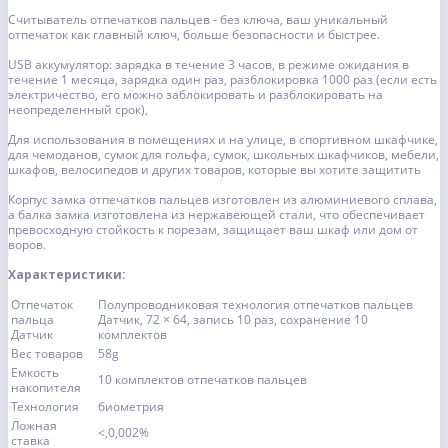
Считыватель отпечатков пальцев - без ключа, ваш уникальный
отпечаток как главный ключ, больше безопасности и быстрее.
USB аккумулятор: зарядка в течение 3 часов, в режиме ожидания в
течение 1 месяца, зарядка один раз, разблокировка 1000 раз (если есть
электричество, его можно заблокировать и разблокировать на
неопределенный срок),
Для использования в помещениях и на улице, в спортивном шкафчике,
для чемоданов, сумок для гольфа, сумок, школьных шкафчиков, мебели,
шкафов, велосипедов и других товаров, которые вы хотите защитить
Корпус замка отпечатков пальцев изготовлен из алюминиевого сплава,
а балка замка изготовлена из нержавеющей стали, что обеспечивает
превосходную стойкость к порезам, защищает ваш шкаф или дом от
воров.
Характеристики:
Отпечаток
Полупроводниковая технология отпечатков пальцев
пальца
Датчик, 72 × 64, запись 10 раз, сохранение 10
Датчик
комплектов
Вес товаров
58g
Емкость
10 комплектов отпечатков пальцев
накопителя
Технология
биометрия
Ложная
<,0,002%
ставка