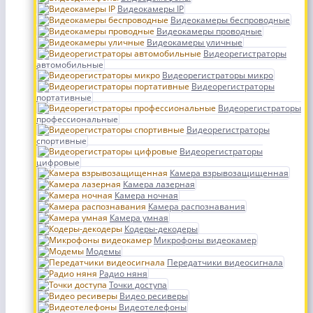
Видеокамеры IP
Видеокамеры беспроводные
Видеокамеры проводные
Видеокамеры уличные
Видеорегистраторы
автомобильные
Видеорегистраторы микро
Видеорегистраторы
портативные
Видеорегистраторы
профессиональные
Видеорегистраторы
спортивные
Видеорегистраторы
цифровые
Камера взрывозащищенная
Камера лазерная
Камера ночная
Камера распознавания
Камера умная
Кодеры-декодеры
Микрофоны видеокамер
Модемы
Передатчики видеосигнала
Радио няня
Точки доступа
Видео ресиверы
Видеотелефоны