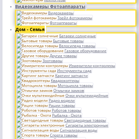
Видеокамеры Фотоаппараты
Видеокамеры
Трейл фотокамеры
Фотоаппараты
Дом - Семья
Батареи солнечные
Бытовые товары
Велосипеда товары
Газовое оборудование
Другие товары
Зоотовары
Измерители-контролеры
Инструменты сада
Картинг запчасти
Квадрокоптеры
Мотоцикла товары
Отмычки замков
Очки мультемидийные
Радио модели
Рации товары
Роботов товары
Рыбалка - Охота
Светодиодные товары
Сигареты электронные
Сигнализация воды
Спорта товары