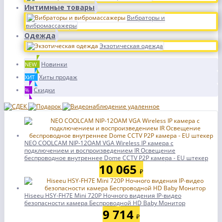
Интимные товары
Вибраторы и
вибромассажеры
Одежда
Экзотическая одежда
Новинки
NEW
Хиты продаж
ХИТ
Скидки
%
NEO COOLCAM NIP-12OAM VGA Wireless IP камера с
подключением и воспроизведением IR Освещение
беспроводное внутреннее Dome CCTV P2P камера - EU штекер
10 065
₽
Hiseeu HSY-FH7E Mini 720P Ночного видения IP-видео
безопасности камера Беспроводной HD Baby Монитор
9 714
₽