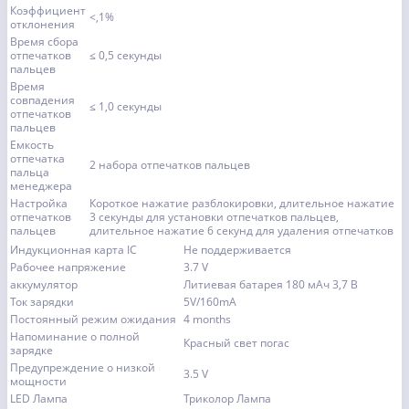
Коэффициент
<,1%
отклонения
Время сбора
отпечатков
≤ 0,5 секунды
пальцев
Время
совпадения
≤ 1,0 секунды
отпечатков
пальцев
Емкость
отпечатка
2 набора отпечатков пальцев
пальца
менеджера
Настройка
Короткое нажатие разблокировки, длительное нажатие
отпечатков
3 секунды для установки отпечатков пальцев,
пальцев
длительное нажатие 6 секунд для удаления отпечатков
Индукционная карта IC
Не поддерживается
Рабочее напряжение
3.7 V
аккумулятор
Литиевая батарея 180 мАч 3,7 В
Ток зарядки
5V/160mA
Постоянный режим ожидания
4 months
Напоминание о полной
Красный свет погас
зарядке
Предупреждение о низкой
3.5 V
мощности
LED Лампа
Триколор Лампа