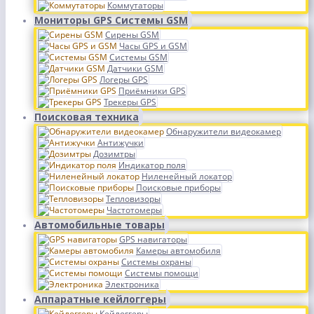
Коммутаторы
Мониторы GPS Системы GSM
Сирены GSM
Часы GPS и GSM
Системы GSM
Датчики GSM
Логеры GPS
Приёмники GPS
Трекеры GPS
Поисковая техника
Обнаружители видеокамер
Антижучки
Дозимтры
Индикатор поля
Ниленейный локатор
Поисковые приборы
Тепловизоры
Частотомеры
Автомобильные товары
GPS навигаторы
Камеры автомобиля
Системы охраны
Системы помощи
Электроника
Аппаратные кейлоггеры
Кейлоггеры