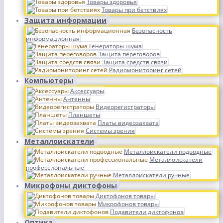
Товары здоровья
Товары при бетствиях
Защита информации
Безопасность
информационная
Генераторы шума
Защита переговоров
Защита средств связи
Радиомониторинг сетей
Компьютеры
Аксессуары
Антенны
Видеорегистраторы
Планшеты
Платы видеозахвата
Системы зрения
Металлоискатели
Металлоискатели подводные
Металлоискатели
профессиональные
Металлоискатели ручные
Микрофоны диктофоны
Диктофонов товары
Микрофонов товары
Подавители диктофонов
Оптика