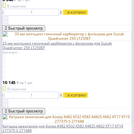
В наличии
-
+
В КОРЗИНУ
Быстрый просмотр
33 мм мотоцикл гоночный карбюратор с фильтром для Suzuki
Quadrunner 250 LT250EF
Артикул: -
10 145
₽
за 1 шт
В наличии
-
+
В КОРЗИНУ
Быстрый просмотр
Катушка зажигания для Колер K482 K532 K582 K482S K662 KT17 KT19
277375-S 271688