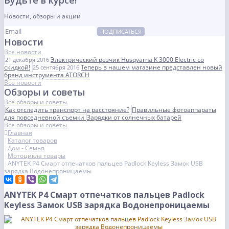
Будьте в курсе!
Новости, обзоры и акции
ПОДПИСАТЬСЯ
Новости
Все новости
Электрический резчик Husqvarna K 3000 Electric со
21 декабря 2016
скидкой!
Теперь в нашем магазине представлен новый
25 сентября 2016
бренд инструмента ATORCH
Все новости
Обзоры и советы
Все обзоры и советы
Как отследить транспорт на расстояние?
Правильные фотоаппараты
для повседневной съемки
Зарядки от солнечных батарей
Все обзоры и советы
Главная
Каталог товаров
Дом - Семья
Мотоцикла товары
ANYTEK P4 Смарт отпечатков пальцев Padlock Keyless Замок USB
зарядка Водонепроницаемы
ANYTEK P4 Смарт отпечатков пальцев Padlock
Keyless Замок USB зарядка Водонепроницаемы