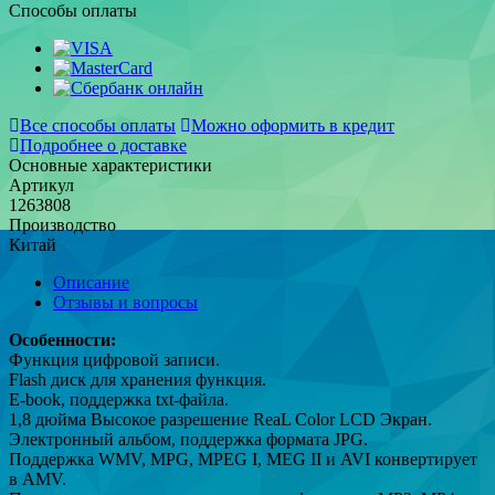
Способы оплаты
Все способы оплаты
Можно оформить в кредит
Подробнее о доставке
Основные характеристики
Артикул
1263808
Производство
Китай
Описание
Отзывы и вопросы
Особенности:
Функция цифровой записи.
Flash диск для хранения функция.
E-book, поддержка txt-файла.
1,8 дюйма Высокое разрешение ReaL Color LCD Экран.
Электронный альбом, поддержка формата JPG.
Поддержка WMV, MPG, MPEG I, MEG II и AVI конвертирует
в AMV.