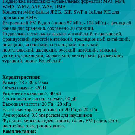
Поддержка нескольких музыкальных форматов: MP3, MP4,
WMA, WMV, ASF, WAV, DMA.
Конвертируйте файлы JPEG, GIF, SWF и файлы PIC для
просмотра AMV.
Встроенный FM Радио (тюнер 87 МГц - 108 МГц) с функцией
канала для хранения, сохранено 20 станций.
Поддержка нескольких языков: английский, итальянский,
французский, простой китайский, традиционный китайский,
немецкий, испанский, голландский, польский,
португальский, шведский, русский, арабский, тайский,
датский, словацкий, хорватский, венгерский, румынский,
турецкий, иврит, Корейский.
Характеристики:
Размер: 73 x 39 x 9 мм
Объем памяти: 32GB
Разделение каналов:>, 40 дБ
Соотношение сигнал / шум:>, 90 дБ
Выходная частота: 20 Гц - 20 кГц
Частотная характеристика: от 20 Гц до 20 кГц
Аудиоразъем: 3,5 мм разъем для наушников
Функция: музыка, видео, запись, голос, FM-радио, фото,
настройка, электронная книга
Комплектация: