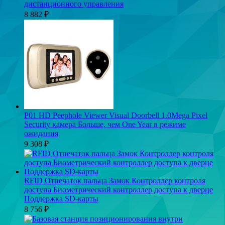
дистанционного управления
8 882
₽
P01 HD Peephole Viewer Visual Doorbell 1.0Mega Pixel
Security камера Больше, чем One Year в режиме
ожидания
9 308
₽
RFID Отпечаток пальца Замок Контроллер контроля
доступа Биометрический контроллер доступа к дверце
Поддержка SD-карты
8 756
₽