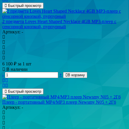
Быстрый просмотр
2 предмета Loves Heart Shaped Necklace 4GB MP3-плеер с
сенсорной кнопкой, пурпурный
Артикул: -
6 100
₽
за 1 шт
В наличии
-
+
В корзину
Быстрый просмотр
Плеер - портативный МР4/МР3 плеер Newsmy N05 + 2Гб
Артикул: -