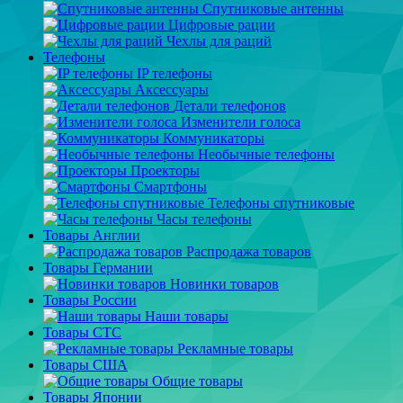
Спутниковые антенны
Цифровые рации
Чехлы для раций
Телефоны
IP телефоны
Аксессуары
Детали телефонов
Изменители голоса
Коммуникаторы
Необычные телефоны
Проекторы
Смартфоны
Телефоны спутниковые
Часы телефоны
Товары Англии
Распродажа товаров
Товары Германии
Новинки товаров
Товары России
Наши товары
Товары СТС
Рекламные товары
Товары США
Общие товары
Товары Японии