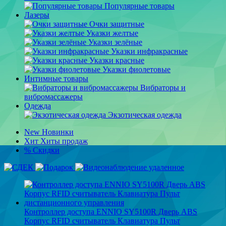
Популярные товары
Лазеры
Очки защитные
Указки желтые
Указки зелёные
Указки инфракрасные
Указки красные
Указки фиолетовые
Интимные товары
Вибраторы и
вибромассажеры
Одежда
Экзотическая одежда
New
Новинки
Хит
Хиты продаж
%
Скидки
Контроллер доступа ENNIO SY5100R Дверь ABS
Корпус RFID считыватель Клавиатура Пульт