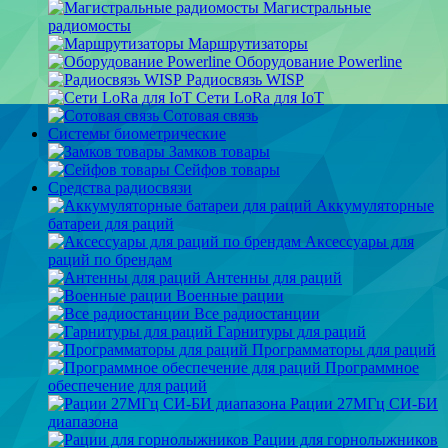
Магистральные
радиомосты
Маршрутизаторы
Оборудование Powerline
Радиосвязь WISP
Сети LoRa для IoT
Сотовая связь
Системы биометрические
Замков товары
Сейфов товары
Средства радиосвязи
Аккумуляторные
батареи для раций
Аксессуары для
раций по брендам
Антенны для раций
Военные рации
Все радиостанции
Гарнитуры для раций
Программаторы для раций
Программное
обеспечение для раций
Рации 27МГц СИ-БИ
диапазона
Рации для горнолыжников