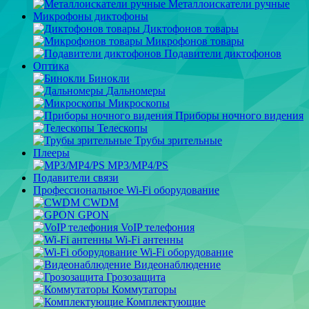
Металлоискатели ручные
Микрофоны диктофоны
Диктофонов товары
Микрофонов товары
Подавители диктофонов
Оптика
Бинокли
Дальномеры
Микроскопы
Приборы ночного видения
Телескопы
Трубы зрительные
Плееры
MP3/MP4/PS
Подавители связи
Профессиональное Wi-Fi оборудование
CWDM
GPON
VoIP телефония
Wi-Fi антенны
Wi-Fi оборудование
Видеонаблюдение
Грозозащита
Коммутаторы
Комплектующие