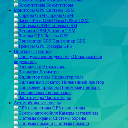
Коммутаторы
Мониторы GPS Системы GSM
Сирены GSM
Часы GPS и GSM
Системы GSM
Датчики GSM
Логеры GPS
Приёмники GPS
Трекеры GPS
Поисковая техника
Обнаружители
видеокамер
Антижучки
Дозимтры
Индикатор поля
Ниленейный локатор
Поисковые приборы
Тепловизоры
Частотомеры
Автомобильные товары
GPS навигаторы
Камеры автомобиля
Системы охраны
Системы помощи