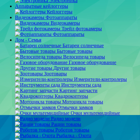
Электроника
Аппаратные кейлоггеры
Кейлоггеры
Видеокамеры Фотоаппараты
Видеокамеры
Трейл фотокамеры
Фотоаппараты
Дом - Семья
Батареи солнечные
Бытовые товары
Велосипеда товары
Газовое оборудование
Другие товары
Зоотовары
Измерители-контролеры
Инструменты сада
Картинг запчасти
Квадрокоптеры
Мотоцикла товары
Отмычки замков
Очки мультемидийные
Радио модели
Рации товары
Роботов товары
Рыбалка - Охота