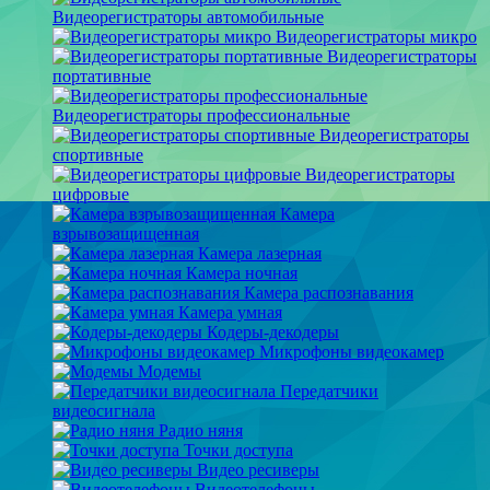
Видеорегистраторы автомобильные
Видеорегистраторы микро
Видеорегистраторы
портативные
Видеорегистраторы профессиональные
Видеорегистраторы
спортивные
Видеорегистраторы
цифровые
Камера
взрывозащищенная
Камера лазерная
Камера ночная
Камера распознавания
Камера умная
Кодеры-декодеры
Микрофоны видеокамер
Модемы
Передатчики
видеосигнала
Радио няня
Точки доступа
Видео ресиверы
Видеотелефоны