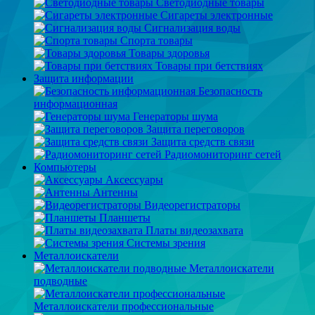
Светодиодные товары
Сигареты электронные
Сигнализация воды
Спорта товары
Товары здоровья
Товары при бетствиях
Защита информации
Безопасность
информационная
Генераторы шума
Защита переговоров
Защита средств связи
Радиомониторинг сетей
Компьютеры
Аксессуары
Антенны
Видеорегистраторы
Планшеты
Платы видеозахвата
Системы зрения
Металлоискатели
Металлоискатели
подводные
Металлоискатели профессиональные