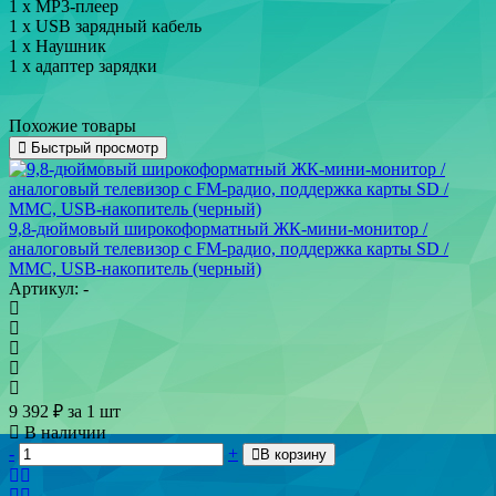
1 х MP3-плеер
1 x USB зарядный кабель
1 x Наушник
1 x адаптер зарядки
Похожие товары
Быстрый просмотр
9,8-дюймовый широкоформатный ЖК-мини-монитор /
аналоговый телевизор с FM-радио, поддержка карты SD /
MMC, USB-накопитель (черный)
Артикул: -
9 392
₽
за 1 шт
В наличии
-
+
В корзину