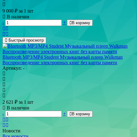
9 000
₽
за 1 шт
В наличии
-
+
В корзину
Быстрый просмотр
Bluetooth MP3/MP4 Student Музыкальный плеер Walkman
Воспроизведение электронных книг без карты памяти
Артикул: -
2 621
₽
за 1 шт
В наличии
-
+
В корзину
Новости
Все новости