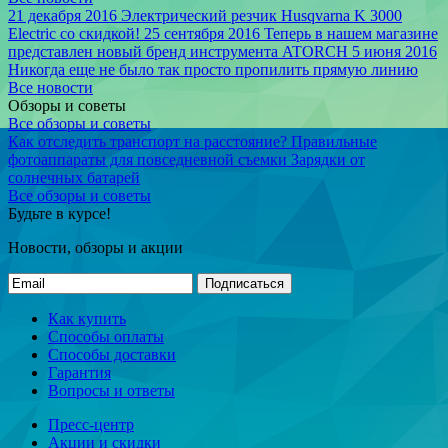
21 декабря 2016
Электрический резчик Husqvarna K 3000
Electric со скидкой!
25 сентября 2016
Теперь в нашем магазине
представлен новый бренд инструмента ATORCH
5 июня 2016
Никогда еще не было так просто пропилить прямую линию
Все новости
Обзоры и советы
Все обзоры и советы
Как отследить транспорт на расстояние?
Правильные
фотоаппараты для повседневной съемки
Зарядки от
солнечных батарей
Все обзоры и советы
Будьте в курсе!
Новости, обзоры и акции
Подписаться
Как купить
Способы оплаты
Способы доставки
Гарантия
Вопросы и ответы
Пресс-центр
Акции и скидки