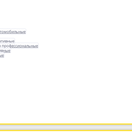
втомобильные
ативные
ы профессиональные
ивные
ые