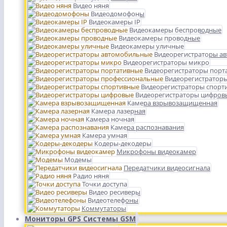
Видео няня
Видеодомофоны
Видеокамеры IP
Видеокамеры беспроводные
Видеокамеры проводные
Видеокамеры уличные
Видеорегистраторы а
Видеорегистраторы микро
Видеорегистраторы порт
Видеорегистратор
Видеорегистраторы спорт
Видеорегистраторы цифров
Камера взрывозащищенная
Камера лазерная
Камера ночная
Камера распознавания
Камера умная
Кодеры-декодеры
Микрофоны видеокамер
Модемы
Передатчики видеосигнала
Радио няня
Точки доступа
Видео ресиверы
Видеотелефоны
Коммутаторы
Мониторы GPS Системы GSM