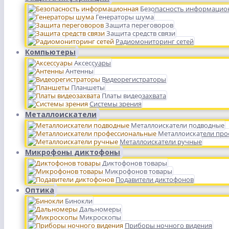
Безопасность информацио
Генераторы шума
Защита переговоров
Защита средств связи
Радиомониторинг сетей
Компьютеры
Аксессуары
Антенны
Видеорегистраторы
Планшеты
Платы видеозахвата
Системы зрения
Металлоискатели
Металлоискатели подводные
Металлоискатели пр
Металлоискатели ручные
Микрофоны диктофоны
Диктофонов товары
Микрофонов товары
Подавители диктофонов
Оптика
Бинокли
Дальномеры
Микроскопы
Приборы ночного видения