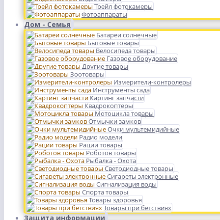
Трейл фотокамеры
Фотоаппараты
Дом - Семья
Батареи солнечные
Бытовые товары
Велосипеда товары
Газовое оборудование
Другие товары
Зоотовары
Измерители-контролеры
Инструменты сада
Картинг запчасти
Квадрокоптеры
Мотоцикла товары
Отмычки замков
Очки мультемидийные
Радио модели
Рации товары
Роботов товары
Рыбалка - Охота
Светодиодные товары
Сигареты электронные
Сигнализация воды
Спорта товары
Товары здоровья
Товары при бетствиях
Защита информации