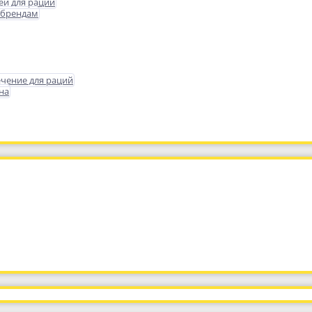
еи для раций
 брендам
чение для раций
на