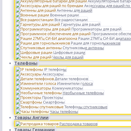
Аккумуляторные батар
Аксессуары для раций по
Антенны для раций
Военные рации
Все радиостанции
Гарнитуры для раций
Программаторы для раций
Программное обеспе
Рации 27МГц СИ-БИ диапазо
Рации для горнолыжников
Спутниковые антенны
Цифровые рации
Чехлы для раций
Телефоны
IP телефоны
Аксессуары
Детали телефонов
Изменители голоса
Коммуникаторы
Необычные телефоны
Проекторы
Смартфоны
Телефоны спутниковые
Часы телефоны
Товары Англии
Распродажа товаров
Товары Германии