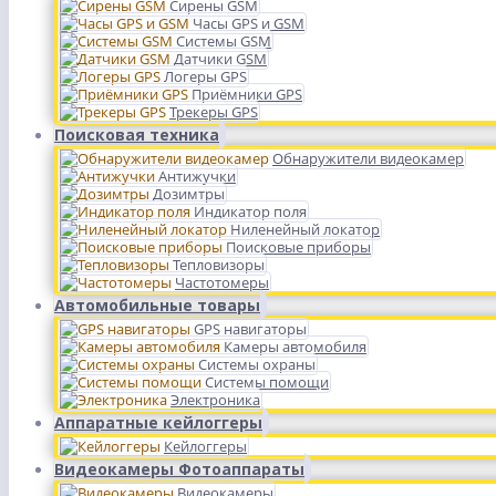
Сирены GSM
Часы GPS и GSM
Системы GSM
Датчики GSM
Логеры GPS
Приёмники GPS
Трекеры GPS
Поисковая техника
Обнаружители видеокамер
Антижучки
Дозимтры
Индикатор поля
Ниленейный локатор
Поисковые приборы
Тепловизоры
Частотомеры
Автомобильные товары
GPS навигаторы
Камеры автомобиля
Системы охраны
Системы помощи
Электроника
Аппаратные кейлоггеры
Кейлоггеры
Видеокамеры Фотоаппараты
Видеокамеры