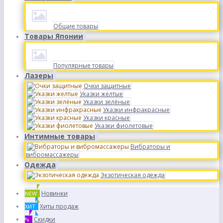
Общие товары
Товары Японии
Популярные товары
Лазеры
Очки защитные
Указки желтые
Указки зелёные
Указки инфракрасные
Указки красные
Указки фиолетовые
Интимные товары
Вибраторы и
вибромассажеры
Одежда
Экзотическая одежда
Новинки
NEW
Хиты продаж
ХИТ
Скидки
%