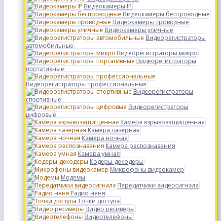
Видеокамеры IP
Видеокамеры беспроводные
Видеокамеры проводные
Видеокамеры уличные
Видеорегистраторы
автомобильные
Видеорегистраторы микро
Видеорегистраторы
портативные
Видеорегистраторы профессиональные
Видеорегистраторы
спортивные
Видеорегистраторы
цифровые
Камера взрывозащищенная
Камера лазерная
Камера ночная
Камера распознавания
Камера умная
Кодеры-декодеры
Микрофоны видеокамер
Модемы
Передатчики видеосигнала
Радио няня
Точки доступа
Видео ресиверы
Видеотелефоны