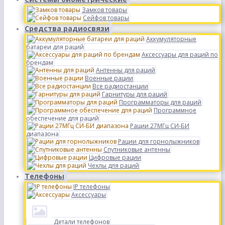
Замков товары
Сейфов товары
Средства радиосвязи
Аккумуляторные
батареи для раций
Аксессуары для раций по
брендам
Антенны для раций
Военные рации
Все радиостанции
Гарнитуры для раций
Программаторы для раций
Программное
обеспечение для раций
Рации 27МГц СИ-БИ
диапазона
Рации для горнолыжников
Спутниковые антенны
Цифровые рации
Чехлы для раций
Телефоны
IP телефоны
Аксессуары
Детали телефонов