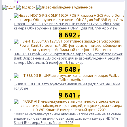
Hiseeu HC615-P-3.6 5MP 1920P POE IP камера H.265 Audio Dome
камера Обнаружение движения ONVIF для PoE NVR App View
8 692
₽
3-в-1 15000mAh 12V 5V Портативное зарядное устройство Power
Bank Встроенный LED фонарик для видеонаблюдения Security
камера Мобильный телефон - US штекер
9 648
₽
T-388 0.5 Вт UHF авто мульти-каналов мини радио Walkie Talkie
голубые
9 641
₽
1080P AI Интеллектуальное автоматическое слежение за сетью
видеонаблюдения для людей, живущих дома камера HD WiFi
Smart IP камера Черный цвет - 720P