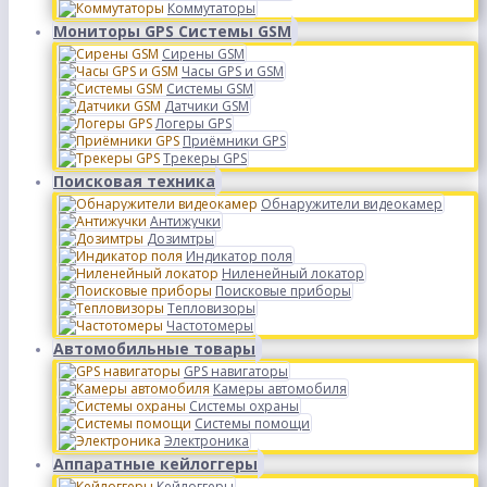
Коммутаторы
Мониторы GPS Системы GSM
Сирены GSM
Часы GPS и GSM
Системы GSM
Датчики GSM
Логеры GPS
Приёмники GPS
Трекеры GPS
Поисковая техника
Обнаружители видеокамер
Антижучки
Дозимтры
Индикатор поля
Ниленейный локатор
Поисковые приборы
Тепловизоры
Частотомеры
Автомобильные товары
GPS навигаторы
Камеры автомобиля
Системы охраны
Системы помощи
Электроника
Аппаратные кейлоггеры
Кейлоггеры