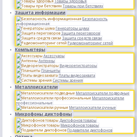
Товары здоровья
Товары при бетствиях
Защита информации
Безопасность
информационная
Генераторы шума
Защита переговоров
Защита средств связи
Радиомониторинг сетей
Компьютеры
Аксессуары
Антенны
Видеорегистраторы
Планшеты
Платы видеозахвата
Системы зрения
Металлоискатели
Металлоискатели подводные
Металлоискатели
профессиональные
Металлоискатели ручные
Микрофоны диктофоны
Диктофонов товары
Микрофонов товары
Подавители диктофонов
Оптика