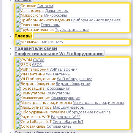
Бинокли
Дальномеры
Микроскопы
Приборы ночного видения
Телескопы
Трубы зрительные
Плееры
MP3/MP4/PS
Подавители связи
Профессиональное Wi-Fi оборудование
CWDM
GPON
VoIP телефония
Wi-Fi антенны
Wi-Fi оборудование
Видеонаблюдение
Грозозащита
Коммутаторы
Комплектующие
Магистральные радиомосты
Маршрутизаторы
Оборудование Powerline
Радиосвязь WISP
Сети LoRa для IoT
Сотовая связь
Системы биометрические