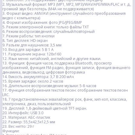
2. Музыкальный формат: MP3 (MP1, MP2, MP3)/WAV/APE/WMA/FLAC и т. д.,
громкий звук без потерь (M4A не поддерживается)
3. Формат видео: AMV/AVI (инструмент случайного преобразования
видео с компьютера)
4. Формат изображения: фото JPG/JPEG/BMP
5. Режим электронной книги: только файлы TXT
6. Режим воспроизведения: случайный/повторный
7. Режим работы: тип кнопки
8. Тип дисплея: HD-экран
9. Разъем для наушников: 3,5 мм
10. Вход для зарядки: 5 В 1 А
11. Разрешение экрана: 128x160
12. Язык меню: китайский, английский и другие языки.
13. Функция: функция часов, поддержка Bluetooth, просмотр
изображений, функция FM-радио, функция записи, функция внешнего
динамика, видеовыход, цифровая фоторамка
14. Емкость аккумулятора: 3,7 В 200 мАч
15. Время зарядки: около 2 часов
16. Длительное воспроизведение музыки: 5-8 часов
17. Функция отображения текстов песен: отображение текстов песен
LRC.
18. 7 предустановленных эквалайзеров: рок, фанк, хип-хоп, классика,
электроника, джаз, пользовательский
19. Дисплей: 1,8-дюймовый цветной TFT-экран.
20. Интерфейс: USB 3.0
21. Материал: АБС-пластик
22. Размер: 55,5x42,5x12,5 мм
23. Вес нетто: 29 г
Функции: