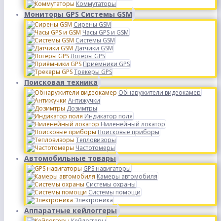
Коммутаторы
Мониторы GPS Системы GSM
Сирены GSM
Часы GPS и GSM
Системы GSM
Датчики GSM
Логеры GPS
Приёмники GPS
Трекеры GPS
Поисковая техника
Обнаружители видеокамер
Антижучки
Дозимтры
Индикатор поля
Ниленейный локатор
Поисковые приборы
Тепловизоры
Частотомеры
Автомобильные товары
GPS навигаторы
Камеры автомобиля
Системы охраны
Системы помощи
Электроника
Аппаратные кейлоггеры
Кейлоггеры