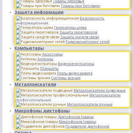
Товары здоровья
Товары при бетствиях
Защита информации
Безопасность
информационная
Генераторы шума
Защита переговоров
Защита средств связи
Радиомониторинг сетей
Компьютеры
Аксессуары
Антенны
Видеорегистраторы
Планшеты
Платы видеозахвата
Системы зрения
Металлоискатели
Металлоискатели подводные
Металлоискатели
профессиональные
Металлоискатели ручные
Микрофоны диктофоны
Диктофонов товары
Микрофонов товары
Подавители диктофонов
Оптика