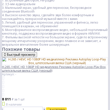
1. Встроенный диктофон, FM-радио
2. 3,5-мм аудиоразъем
3. Маленький экран, удобный для переноски, беспроводное
соединение Bluetooth
4. Высокое качество звука, сделайте звук более комфортным и
наслаждайтесь прекрасной музыкой вместе с вами.
5. Легкий, удобный для переноски, упражнений и фитнеса, легко
помещается в карман, не обременяет
6. Многоформатное воспроизведение видео, небольшой портативный
кинотеатр, поддержка воспроизведения видео в формате AMV/AVI.
7. Фильмы высокой четкости на большом экране, судя по встроенному
мощному аппаратному ускорению, видео плавное и не зависает, а
визуальное впечатление более шокирующее.
Похожие товары
Быстрый просмотр
H.265 / HEVC HD 1080P HD медиаплеер Реклама Autoplay Loop-Play Box,
штепсельная вилка США (черный)
Артикул: -
8 011
₽
за 1 шт
В наличии
-
+
В КОРЗИНУ