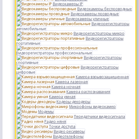
Видеокамеры IP
Видеокамеры беспроводные
Видеокамеры проводные
Видеокамеры уличные
Видеорегистраторы
автомобильные
Видеорегистраторы микро
Видеорегистраторы
портативные
Видеорегистраторы профессиональные
Видеорегистраторы
спортивные
Видеорегистраторы
цифровые
Камера взрывозащищенная
Камера лазерная
Камера ночная
Камера распознавания
Камера умная
Кодеры-декодеры
Микрофоны видеокамер
Модемы
Передатчики видеосигнала
Радио няня
Точки доступа
Видео ресиверы
Видеотелефоны