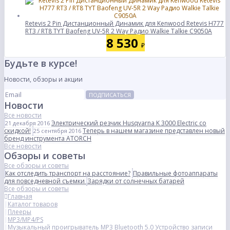
Retevis 2 Pin Дистанционный Динамик для Kenwood Retevis H777
RT3 / RT8 TYT Baofeng UV-5R 2 Way Радио Walkie Talkie C9050A
8 530
₽
Будьте в курсе!
Новости, обзоры и акции
ПОДПИСАТЬСЯ
Новости
Все новости
Электрический резчик Husqvarna K 3000 Electric со
21 декабря 2016
скидкой!
Теперь в нашем магазине представлен новый
25 сентября 2016
бренд инструмента ATORCH
Все новости
Обзоры и советы
Все обзоры и советы
Как отследить транспорт на расстояние?
Правильные фотоаппараты
для повседневной съемки
Зарядки от солнечных батарей
Все обзоры и советы
Главная
Каталог товаров
Плееры
MP3/MP4/PS
Музыкальный проигрыватель MP3 Bluetooth 5.0 Устройство записи