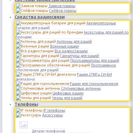
Замков товары
Сейфов товары
Средства радиосвязи
Аккумуляторные
батареи для раций
Аксессуары для раций по
брендам
Антенны для раций
Военные рации
Все радиостанции
Гарнитуры для раций
Программаторы для раций
Программное
обеспечение для раций
Рации 27МГц СИ-БИ
диапазона
Рации для горнолыжников
Спутниковые антенны
Цифровые рации
Чехлы для раций
Телефоны
IP телефоны
Аксессуары
Детали телефонов