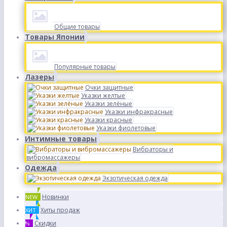
Общие товары
Товары Японии
Популярные товары
Лазеры
Очки защитные
Указки желтые
Указки зелёные
Указки инфракрасные
Указки красные
Указки фиолетовые
Интимные товары
Вибраторы и
вибромассажеры
Одежда
Экзотическая одежда
Новинки
NEW
Хиты продаж
ХИТ
Скидки
%