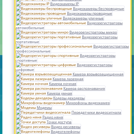
Видеокамеры IP
Видеокамеры беспроводные
Видеокамеры проводные
Видеокамеры уличные
Видеорегистраторы
автомобильные
Видеорегистраторы микро
Видеорегистраторы
портативные
Видеорегистраторы
профессиональные
Видеорегистраторы
спортивные
Видеорегистраторы
цифровые
Камера взрывозащищенная
Камера лазерная
Камера ночная
Камера распознавания
Камера умная
Кодеры-декодеры
Микрофоны видеокамер
Модемы
Передатчики видеосигнала
Радио няня
Точки доступа
Видео ресиверы
Видеотелефоны