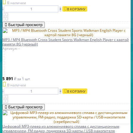
В наличии
-
+
В КОРЗИНУ
Быстрый просмотр
MP3 / MP4 Bluetooth Cross Student Sports Walkman English Player с картой
памяти 8G (черный)
Артикул: -
5 891
₽
за 1 шт
В наличии
-
+
В КОРЗИНУ
Быстрый просмотр
Цифровой MP3-плеер из алюминиевого сплава с дистанционным
управлением, FM-радио, поддержка SD-карты / USB-накопителя