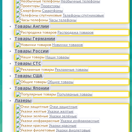
Необычные телефоны
Проекторы
Смартфоны
Телефоны спутниковые
Часы телефоны
Товары Англии
Распродажа товаров
Товары Германии
Новинки товаров
Товары России
Наши товары
Товары СТС
Рекламные товары
Товары США
Общие товары
Товары Японии
Популярные товары
Лазеры
Очки защитные
Указки желтые
Указки зелёные
Указки инфракрасные
Указки красные
Указки фиолетовые