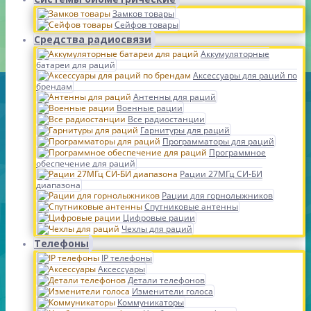
Замков товары
Сейфов товары
Средства радиосвязи
Аккумуляторные
батареи для раций
Аксессуары для раций по
брендам
Антенны для раций
Военные рации
Все радиостанции
Гарнитуры для раций
Программаторы для раций
Программное
обеспечение для раций
Рации 27МГц СИ-БИ
диапазона
Рации для горнолыжников
Спутниковые антенны
Цифровые рации
Чехлы для раций
Телефоны
IP телефоны
Аксессуары
Детали телефонов
Изменители голоса
Коммуникаторы