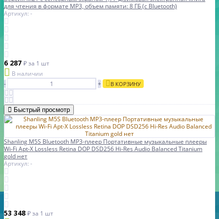
для чтения в формате MP3, объем памяти: 8 ГБ (с Bluetooth)
Артикул: -
6 287
₽
за 1 шт
В наличии
-
+
В КОРЗИНУ
Быстрый просмотр
Shanling M5S Bluetooth MP3-плеер Портативные музыкальные плееры
Wi-Fi Apt-X Lossless Retina DOP DSD256 Hi-Res Audio Balanced Titanium
gold нет
Артикул: -
53 348
₽
за 1 шт