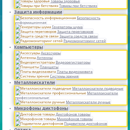
Товары здоровья
Товары при бетствиях
Защита информации
Безопасность
информационная
Генераторы шума
Защита переговоров
Защита средств связи
Радиомониторинг сетей
Компьютеры
Аксессуары
Антенны
Видеорегистраторы
Планшеты
Платы видеозахвата
Системы зрения
Металлоискатели
Металлоискатели подводные
Металлоискатели
профессиональные
Металлоискатели ручные
Микрофоны диктофоны
Диктофонов товары
Микрофонов товары
Подавители диктофонов
Оптика