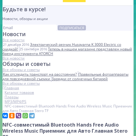
Будьте в курсе!
Новости, обзоры и акции
ПОДПИСАТЬСЯ
Новости
Все новости
Электрический резчик Husqvarna K 3000 Electric со
21 декабря 2016
скидкой!
Теперь в нашем магазине представлен новый
25 сентября 2016
бренд инструмента ATORCH
Все новости
Обзоры и советы
Все обзоры и советы
Как отследить транспорт на расстояние?
Правильные фотоаппараты
для повседневной съемки
Зарядки от солнечных батарей
Все обзоры и советы
Главная
Каталог товаров
Плееры
MP3/MP4/PS
NFC-совместимый Bluetooth Hands Free Audio Wireless Music Приемник
для Авто Главная Stero TF
NFC-совместимый Bluetooth Hands Free Audio
Wireless Music Приемник для Авто Главная Stero