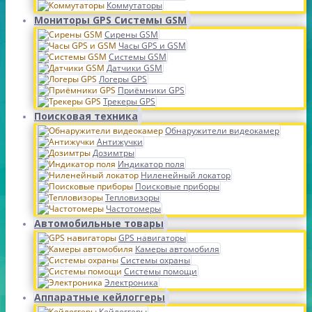
Коммутаторы
Мониторы GPS Системы GSM
Сирены GSM
Часы GPS и GSM
Системы GSM
Датчики GSM
Логеры GPS
Приёмники GPS
Трекеры GPS
Поисковая техника
Обнаружители видеокамер
Антижучки
Дозимтры
Индикатор поля
Ниленейный локатор
Поисковые приборы
Тепловизоры
Частотомеры
Автомобильные товары
GPS навигаторы
Камеры автомобиля
Системы охраны
Системы помощи
Электроника
Аппаратные кейлоггеры
Кейлоггеры