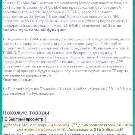
памяти TF (Max.64G не входит в комплект)
Материал: пластик
Размер:
50x17.5mm
Bluetooth® v4.0 с EDR для превосходной беспроводной
производительности
Поддержка A2DP V1.2, класс 2
Передает
расстояние до 33 футов (10 метров)
Контактная поверхность NFC
Работает на 5V DC
Встроенный Li-ion Батарея (250MA)
Карта памяти TF
поддержки (максимальная емкость): 64GB (не включенно)
Этапы
работы музыкальной функции:
1. Подключите T-666 к динамику с помощью 3,5-мм аудиокабеля, долго
нажмите кнопку включения-выключения для запуска.
2. Откройте
устройство Bluetooth, например смартфон, ipad и ПК, выполните поиск
T-666.
3. После спаривания выполните беспроводную музыку.
4.
Воспроизведение музыки в TF-карте. После вставки TF-карты загрузите
программное обеспечение APP с помощью интеллектуального APP
управления, вы можете видеть, что названия дорожек и связанная с
ними информация будут в задаче случайности случайности TF-карты,
немедленно разрешенной.
Комплектация:
1 x Bluetooth Музыка Приемник
1 x мини-кабель питания USB
1 х 3,5 мм
аудиокабель
1 x Руководство
Похожие товары
Быстрый просмотр
Версия M21 с сенсорным экраном 1,77-дюймовая электронная книга