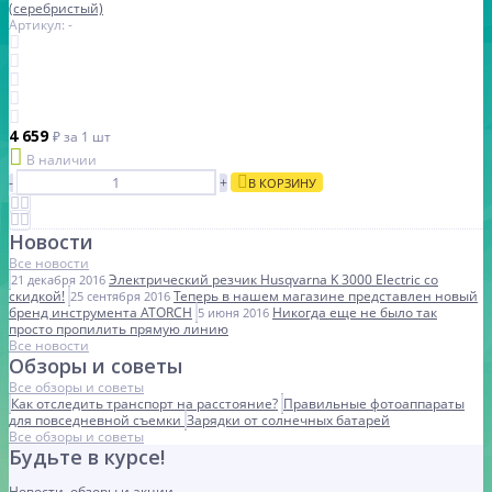
(серебристый)
Артикул: -
4 659
₽
за 1 шт
В наличии
-
+
В КОРЗИНУ
Новости
Все новости
Электрический резчик Husqvarna K 3000 Electric со
21 декабря 2016
скидкой!
Теперь в нашем магазине представлен новый
25 сентября 2016
бренд инструмента ATORCH
Никогда еще не было так
5 июня 2016
просто пропилить прямую линию
Все новости
Обзоры и советы
Все обзоры и советы
Как отследить транспорт на расстояние?
Правильные фотоаппараты
для повседневной съемки
Зарядки от солнечных батарей
Все обзоры и советы
Будьте в курсе!
Новости, обзоры и акции