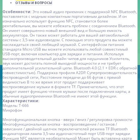
ОТЗЫВЫ И ВОПРОСЫ
Особенности:
Это новый аудио приемник с поддержкой NFC Bluetooth,
поставляется с модным компактным портативным дизайном. И он
изначально использует функцию NFC, становится более
рентабельным, вы можете избежать проблем с соединением Bluetooth.
Он имеет совершенно новый внешний вид и большую емкость
аккумулятора. Он также может работать для вашей автомобильной
системы с 3,5-мм аудиовходом. С помощью этого продукта вы можете
наслаждаться своей любящей музыкой. С интерфейсом питания
стандарта Micro USB вы можете использовать любой совместимый
USB-порт, включая компьютер для зарядки и питания.
Используя
высокопроизводительный дизайн чипов для наушников Усилитель,
звук может достигать полной выходной мощности и не требует
дополнительной усилительной цепи.
Bluetooth 4.0 (2.1 + EDR с обратной
совместимостью). Поддержка профиля A2DP. Суперпроизводительность
беспроводной сети, Расстояние передачи до 66 футов с прямой
видимостью
В то же время этот продукт поддерживает
воспроизведение музыки в формате TF. Примечательно, что этот
продукт имеет функцию чтения музыки после подключения карты, а
обычные аудиоприемники Bluetooth не имеют этой функции.
Характеристики:
Модель: T-666
Микрофон
Многофункциональная кнопка - вверх / вниз / регулировка громкости
Многофункциональная кнопка - воспроизведение / останов /
зависание / двойной щелчок переключателей режима TF
Bluetooth
индикаторная лампа
3,5-мм аудиочастотный порт
USB-порт зарядки
Функция NFC является необязательной
Может быть вставлена ​​карта