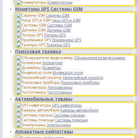
Коммутаторы
Мониторы GPS Системы GSM
Сирены GSM
Часы GPS и GSM
Системы GSM
Датчики GSM
Логеры GPS
Приёмники GPS
Трекеры GPS
Поисковая техника
Обнаружители видеокамер
Антижучки
Дозимтры
Индикатор поля
Ниленейный локатор
Поисковые приборы
Тепловизоры
Частотомеры
Автомобильные товары
GPS навигаторы
Камеры автомобиля
Системы охраны
Системы помощи
Электроника
Аппаратные кейлоггеры
Кейлоггеры