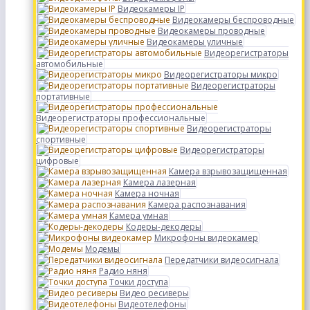
Видеокамеры IP
Видеокамеры беспроводные
Видеокамеры проводные
Видеокамеры уличные
Видеорегистраторы
автомобильные
Видеорегистраторы микро
Видеорегистраторы
портативные
Видеорегистраторы профессиональные
Видеорегистраторы
спортивные
Видеорегистраторы
цифровые
Камера взрывозащищенная
Камера лазерная
Камера ночная
Камера распознавания
Камера умная
Кодеры-декодеры
Микрофоны видеокамер
Модемы
Передатчики видеосигнала
Радио няня
Точки доступа
Видео ресиверы
Видеотелефоны