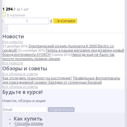
1 294
₽
за 1 шт
В наличии
-
+
В КОРЗИНУ
Новости
Все новости
Электрический резчик Husqvarna K 3000 Electric со
21 декабря 2016
скидкой!
Теперь в нашем магазине представлен новый
25 сентября 2016
бренд инструмента ATORCH
Никогда еще не было так
5 июня 2016
просто пропилить прямую линию
Все новости
Обзоры и советы
Все обзоры и советы
Как отследить транспорт на расстояние?
Правильные фотоаппараты
для повседневной съемки
Зарядки от солнечных батарей
Все обзоры и советы
Будьте в курсе!
Новости, обзоры и акции
ПОДПИСАТЬСЯ
Как купить
Способы оплаты