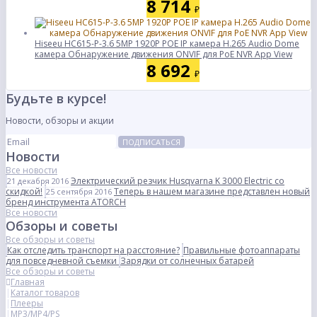
8 714
₽
Hiseeu HC615-P-3.6 5MP 1920P POE IP камера H.265 Audio Dome
камера Обнаружение движения ONVIF для PoE NVR App View
8 692
₽
Будьте в курсе!
Новости, обзоры и акции
ПОДПИСАТЬСЯ
Новости
Все новости
Электрический резчик Husqvarna K 3000 Electric со
21 декабря 2016
скидкой!
Теперь в нашем магазине представлен новый
25 сентября 2016
бренд инструмента ATORCH
Все новости
Обзоры и советы
Все обзоры и советы
Как отследить транспорт на расстояние?
Правильные фотоаппараты
для повседневной съемки
Зарядки от солнечных батарей
Все обзоры и советы
Главная
Каталог товаров
Плееры
MP3/MP4/PS