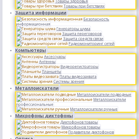
Товары здоровья
Товары при бетствиях
Защита информации
Безопасность
информационная
Генераторы шума
Защита переговоров
Защита средств связи
Радиомониторинг сетей
Компьютеры
Аксессуары
Антенны
Видеорегистраторы
Планшеты
Платы видеозахвата
Системы зрения
Металлоискатели
Металлоискатели подводные
Металлоискатели
профессиональные
Металлоискатели ручные
Микрофоны диктофоны
Диктофонов товары
Микрофонов товары
Подавители диктофонов
Оптика