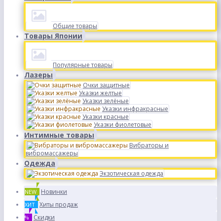
Общие товары
Товары Японии
Популярные товары
Лазеры
Очки защитные
Указки желтые
Указки зелёные
Указки инфракрасные
Указки красные
Указки фиолетовые
Интимные товары
Вибраторы и
вибромассажеры
Одежда
Экзотическая одежда
Новинки
NEW
Хиты продаж
ХИТ
Скидки
%