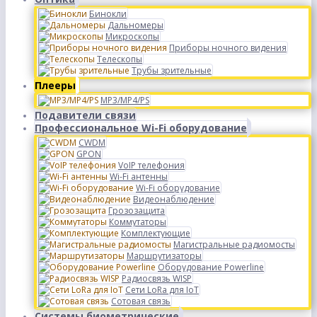
Бинокли
Дальномеры
Микроскопы
Приборы ночного видения
Телескопы
Трубы зрительные
Плееры
MP3/MP4/PS
Подавители связи
Профессиональное Wi-Fi оборудование
CWDM
GPON
VoIP телефония
Wi-Fi антенны
Wi-Fi оборудование
Видеонаблюдение
Грозозащита
Коммутаторы
Комплектующие
Магистральные радиомосты
Маршрутизаторы
Оборудование Powerline
Радиосвязь WISP
Сети LoRa для IoT
Сотовая связь
Системы биометрические