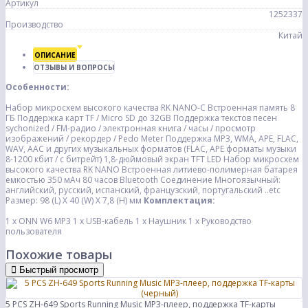
Артикул
1252337
Производство
Китай
ОПИСАНИЕ
ОТЗЫВЫ И ВОПРОСЫ
Особенности:
Набор микросхем высокого качества RK NANO-C
Встроенная память 8
ГБ
Поддержка карт TF / Micro SD до 32GB
Поддержка текстов песен
sychonized / FM-радио / электронная книга / часы / просмотр
изображений / рекордер / Pedo Meter
Поддержка MP3, WMA, APE, FLAC,
WAV, AAC и других музыкальных форматов
(FLAC, APE форматы музыки
8-1200 кбит / с битрейт)
1,8-дюймовый экран TFT LED
Набор микросхем
высокого качества RK NANO
Встроенная литиево-полимерная батарея
емкостью 350 мАч 80 часов
Bluetooth Соединение
Многоязычный:
английский, русский, испанский, французский, португальский ..etc
Размер: 98 (L) X 40 (W) X 7,8 (H) мм
Комплектация:
1 x ONN W6 MP3
1 x USB-кабель
1 x Наушник
1 x Руководство
пользователя
Похожие товары
Быстрый просмотр
5 PCS ZH-649 Sports Running Music MP3-плеер, поддержка TF-карты