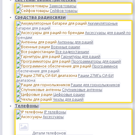
Замков товары
Сейфов товары
Средства радиосвязи
Аккумуляторные
батареи для раций
Аксессуары для раций по
брендам
Антенны для раций
Военные рации
Все радиостанции
Гарнитуры для раций
Программаторы для раций
Программное
обеспечение для раций
Рации 27МГц СИ-БИ
диапазона
Рации для горнолыжников
Спутниковые антенны
Цифровые рации
Чехлы для раций
Телефоны
IP телефоны
Аксессуары
Детали телефонов